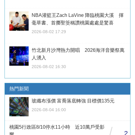
NBA灌籃王Zach LaVine 降臨桃園大溪 揮
毫草書、首擲聖筊稱讚桃園處處是驚喜
2026-08-02 17:29
竹北新月沙灣熱力開唱 2026海洋音樂祭萬
人湧入
2026-08-02 16:30
熱門新聞
玻纖布漲價 富喬落底轉強 目標價135元
2026-08-04 16:00
桃園5行政區8/10停水11小時 近10萬戶受影
/
2
響