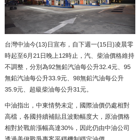
台灣中油今(13)日宣布，自下週一(15日)凌晨零
時起至6月21日晚上12時止，汽、柴油價格維持
不調整，分別為92無鉛汽油每公升32.4元、95
無鉛汽油每公升33.9元、98無鉛汽油每公升
35.9元、超級柴油每公升31元。
中油指出，中東情勢未定，國際油價仍處相對
高檔，各國持續補貼且波動幅度大，原油價格
相對於戰前漲幅高達30%，因此仍由中油公司
透過美伊戰爭專案平穩機制穩定油價。