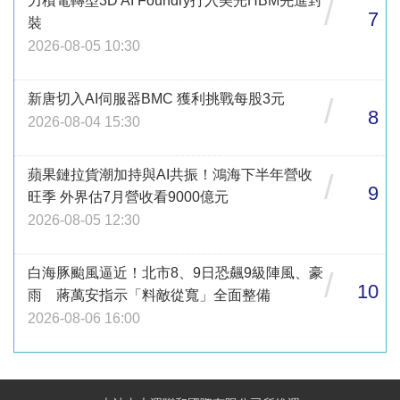
力積電轉型3D AI Foundry打入美光HBM先進封
/
7
裝
2026-08-05 10:30
新唐切入AI伺服器BMC 獲利挑戰每股3元
/
8
2026-08-04 15:30
蘋果鏈拉貨潮加持與AI共振！鴻海下半年營收
/
9
旺季 外界估7月營收看9000億元
2026-08-05 12:30
白海豚颱風逼近！北市8、9日恐飆9級陣風、豪
/
10
雨 蔣萬安指示「料敵從寬」全面整備
2026-08-06 16:00