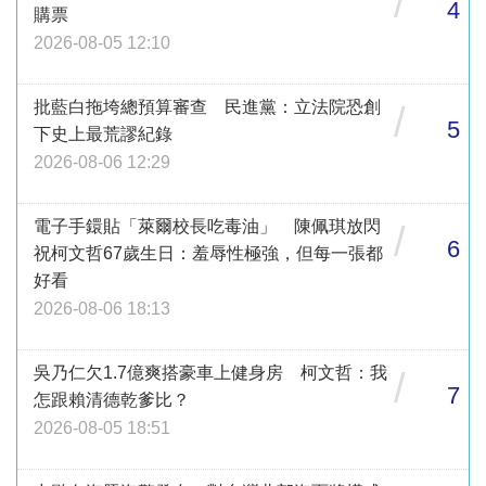
/
4
購票
2026-08-05 12:10
批藍白拖垮總預算審查 民進黨：立法院恐創
/
5
下史上最荒謬紀錄
2026-08-06 12:29
電子手鐶貼「萊爾校長吃毒油」 陳佩琪放閃
/
6
祝柯文哲67歲生日：羞辱性極強，但每一張都
好看
2026-08-06 18:13
吳乃仁欠1.7億爽搭豪車上健身房 柯文哲：我
/
7
怎跟賴清德乾爹比？
2026-08-05 18:51