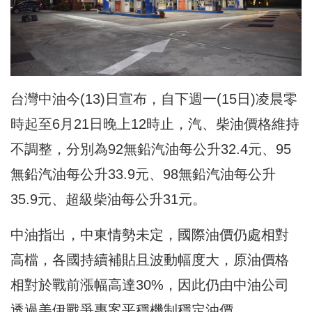
台灣中油今(13)日宣布，自下週一(15日)凌晨零
時起至6月21日晚上12時止，汽、柴油價格維持
不調整，分別為92無鉛汽油每公升32.4元、95
無鉛汽油每公升33.9元、98無鉛汽油每公升
35.9元、超級柴油每公升31元。
中油指出，中東情勢未定，國際油價仍處相對
高檔，各國持續補貼且波動幅度大，原油價格
相對於戰前漲幅高達30%，因此仍由中油公司
透過美伊戰爭專案平穩機制穩定油價。