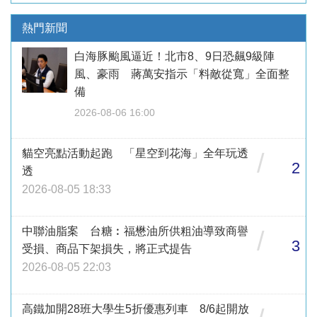
熱門新聞
白海豚颱風逼近！北市8、9日恐飆9級陣
風、豪雨 蔣萬安指示「料敵從寬」全面整
備
2026-08-06 16:00
貓空亮點活動起跑 「星空到花海」全年玩透
/
2
透
2026-08-05 18:33
中聯油脂案 台糖︰福懋油所供粗油導致商譽
/
3
受損、商品下架損失，將正式提告
2026-08-05 22:03
高鐵加開28班大學生5折優惠列車 8/6起開放