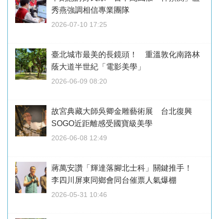
秀燕強調相信專業團隊
2026-07-10 17:25
臺北城市最美的長鏡頭！ 重溫敦化南路林
蔭大道半世紀「電影美學」
2026-06-09 08:20
故宮典藏大師吳卿金雕藝術展 台北復興
SOGO近距離感受國寶級美學
2026-06-08 12:49
蔣萬安讚「輝達落腳北士科」關鍵推手！
李四川屏東同鄉會同台催票人氣爆棚
2026-05-31 10:46