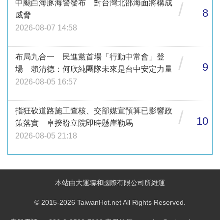
中颱白海豚海警發布 對台灣北部海面將構成
/
8
威脅
2026-08-07 14:58
布局九合一 民進黨首場「行動中常會」登
/
9
場 賴清德：何欣純團隊未來是台中安定力量
2026-08-05 16:57
指狂砍道路施工查核、交部媒宣預算已影響政
/
10
策落實 卓揆盼立院即時懸崖勒馬
2026-08-05 21:18
本站由大運聯和國際有限公司所維運
© 2015-2026 TaiwanHot.net All Rights Reserved.