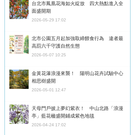
台北市鳳凰花海如火綻放 四大熱點進入全
面盛開期
2026-05-29 17:02
北市公園五月起加強取締餵食行為 違者最
高罰六千守護自然生態
2026-05-07 10:25
金黃花瀑浪漫來襲！ 陽明山花卉試驗中心
相思樹盛開
2026-05-01 12:47
天母門戶披上夢幻紫衣！ 中山北路「浪漫
亭」藍花楹盛開鋪成紫色地毯
2026-04-24 17:02