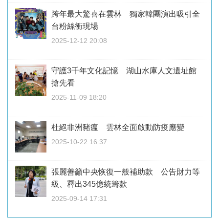
跨年最大驚喜在雲林 獨家韓團演出吸引全
台粉絲衝現場
2025-12-12 20:08
守護3千年文化記憶 湖山水庫人文遺址館
搶先看
2025-11-09 18:20
杜絕非洲豬瘟 雲林全面啟動防疫應變
2025-10-22 16:37
張麗善籲中央恢復一般補助款 公告財力等
級、釋出345億統籌款
2025-09-14 17:31