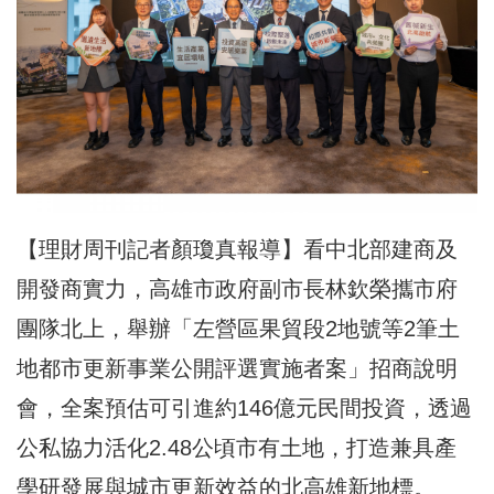
【理財周刊記者顏瓊真報導】看中北部建商及
開發商實力，高雄市政府副市長林欽榮攜市府
團隊北上，舉辦「左營區果貿段2地號等2筆土
地都市更新事業公開評選實施者案」招商說明
會，全案預估可引進約146億元民間投資，透過
公私協力活化2.48公頃市有土地，打造兼具產
學研發展與城市更新效益的北高雄新地標。