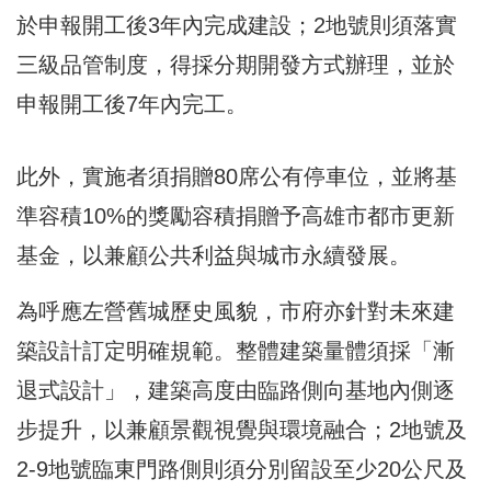
於申報開工後3年內完成建設；2地號則須落實
三級品管制度，得採分期開發方式辦理，並於
申報開工後7年內完工。
此外，實施者須捐贈80席公有停車位，並將基
準容積10%的獎勵容積捐贈予高雄市都市更新
基金，以兼顧公共利益與城市永續發展。
為呼應左營舊城歷史風貌，市府亦針對未來建
築設計訂定明確規範。整體建築量體須採「漸
退式設計」，建築高度由臨路側向基地內側逐
步提升，以兼顧景觀視覺與環境融合；2地號及
2-9地號臨東門路側則須分別留設至少20公尺及