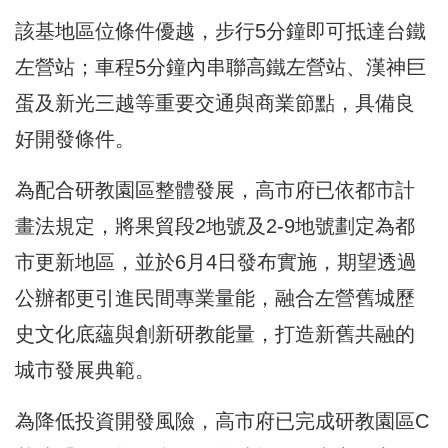
該基地區位條件優越，步行5分鐘即可抵達台鐵
左營站；車程5分鐘內串聯高鐵左營站、漢神巨
蛋及新光三越等重要交通與商業節點，具備良
好開發條件。
為配合研教園區整體發展，高市府已依都市計
畫法規定，將果貿段2地號及2-9地號劃定為都
市更新地區，並於6月4日發布實施，期望透過
公辦都更引進民間專業量能，融合左營舊城歷
史文化底蘊與創新研教能量，打造新舊共融的
城市發展典範。
為降低投資開發風險，高市府已完成研教園區C