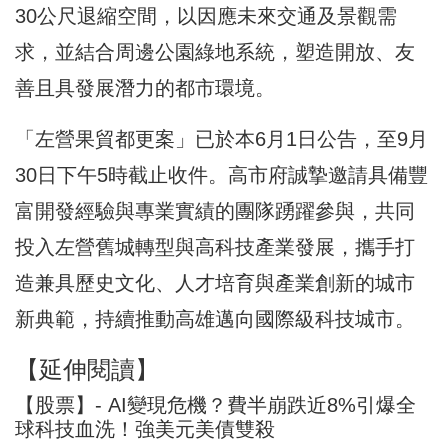
30公尺退縮空間，以因應未來交通及景觀需
求，並結合周邊公園綠地系統，塑造開放、友
善且具發展潛力的都市環境。
「左營果貿都更案」已於本6月1日公告，至9月
30日下午5時截止收件。高市府誠摯邀請具備豐
富開發經驗與專業實績的團隊踴躍參與，共同
投入左營舊城轉型與高科技產業發展，攜手打
造兼具歷史文化、人才培育與產業創新的城市
新典範，持續推動高雄邁向國際級科技城市。
【延伸閱讀】
【股票】- AI變現危機？費半崩跌近8%引爆全
球科技血洗！強美元美債雙殺