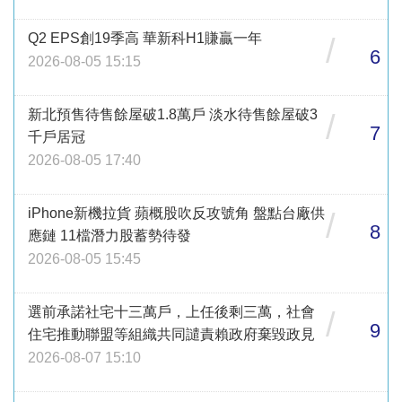
Q2 EPS創19季高 華新科H1賺贏一年
/
6
2026-08-05 15:15
新北預售待售餘屋破1.8萬戶 淡水待售餘屋破3
/
7
千戶居冠
2026-08-05 17:40
iPhone新機拉貨 蘋概股吹反攻號角 盤點台廠供
/
8
應鏈 11檔潛力股蓄勢待發
2026-08-05 15:45
選前承諾社宅十三萬戶，上任後剩三萬，社會
/
9
住宅推動聯盟等組織共同譴責賴政府棄毀政見
2026-08-07 15:10