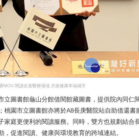
署MOU 閱讀走進醫療場域 共築健康幸福城市
市立圖書館龜山分館借閱館藏圖書，提供院內同仁
；桃園市立圖書館亦將於A8長庚醫院站自助借還書
子家庭更便利的閱讀服務。同時，雙方也規劃結合
動，促進閱讀、健康與環境教育的跨域連結。