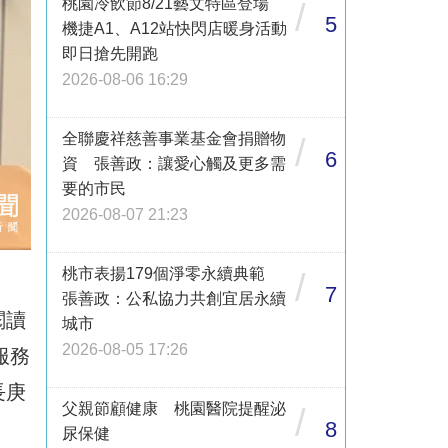
桃園冷飲節8/21藝文特區登場
/
5
機捷A1、A12站快閃店暖身活動
即日搶先開跑
2026-08-06 16:29
全聯慶祥慈善事業基金會捐贈物
/
6
資 張善政：讓愛心觸及更多需
要的市民
2026-08-07 21:23
桃市表揚179個淨零永續典範
/
7
張善政：公私協力共創宜居永續
閱讀
城市
2026-08-05 17:26
服務
長庚
父親節顧健康 桃園醫院提醒泌
/
8
尿保健