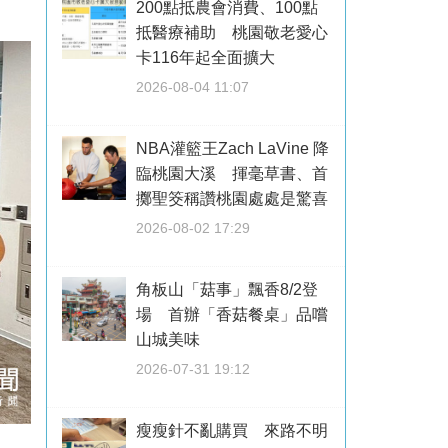
200點抵農會消費、100點
抵醫療補助 桃園敬老愛心
卡116年起全面擴大
2026-08-04 11:07
NBA灌籃王Zach LaVine 降
臨桃園大溪 揮毫草書、首
擲聖筊稱讚桃園處處是驚喜
2026-08-02 17:29
角板山「菇事」飄香8/2登
場 首辦「香菇餐桌」品嚐
山城美味
2026-07-31 19:12
瘦瘦針不亂購買 來路不明