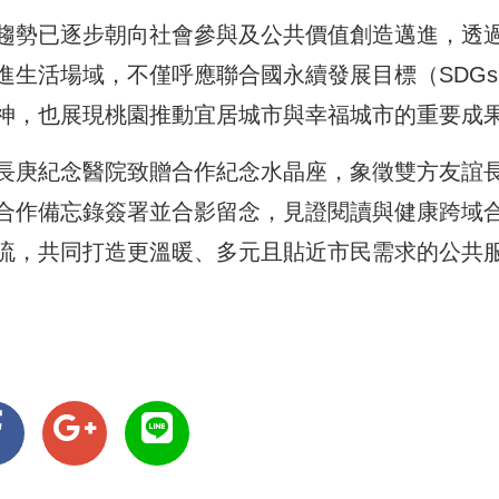
趨勢已逐步朝向社會參與及公共價值創造邁進，透
進生活場域，不僅呼應聯合國永續發展目標（SDGs
神，也展現桃園推動宜居城市與幸福城市的重要成
長庚紀念醫院致贈合作紀念水晶座，象徵雙方友誼
合作備忘錄簽署並合影留念，見證閱讀與健康跨域
流，共同打造更溫暖、多元且貼近市民需求的公共