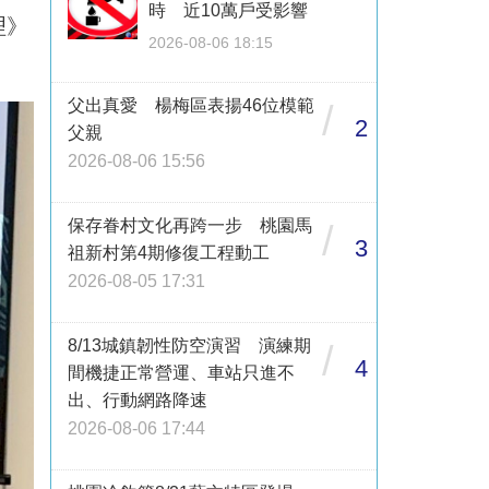
時 近10萬戶受影響
理》
2026-08-06 18:15
父出真愛 楊梅區表揚46位模範
/
2
父親
2026-08-06 15:56
保存眷村文化再跨一步 桃園馬
/
3
祖新村第4期修復工程動工
2026-08-05 17:31
8/13城鎮韌性防空演習 演練期
/
4
間機捷正常營運、車站只進不
出、行動網路降速
2026-08-06 17:44