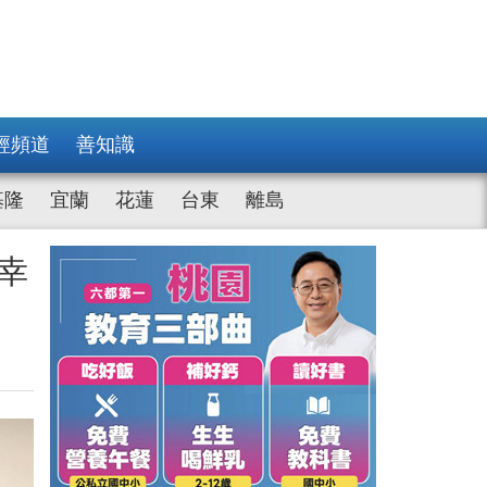
經頻道
善知識
基隆
宜蘭
花蓮
台東
離島
幸