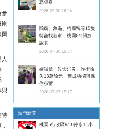
恐傷身
2026-07-30 16:24
會參
療則
鸚鵡、象龜、柯爾鴨等15隻
讓圖
特寵找新家 桃園8/1開放
認養
2026-07-30 15:54
與人
程
婦誤信「改命消災」詐術險
失13萬餘元 警成功攔阻保
影
住積蓄
享與
2026-07-27 15:17
熱門新聞
館特
桃園5行政區8/10停水11小
座，