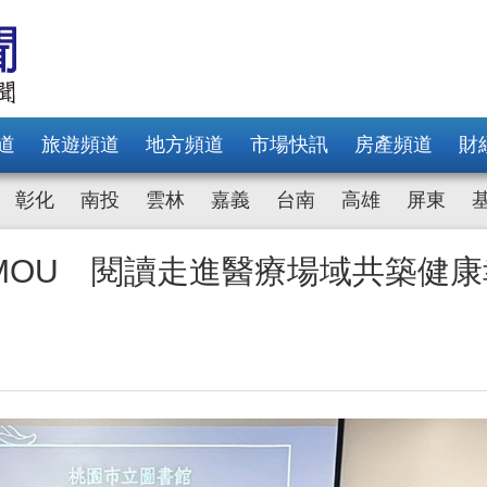
道
旅遊頻道
地方頻道
市場快訊
房產頻道
財
彰化
南投
雲林
嘉義
台南
高雄
屏東
MOU 閱讀走進醫療場域共築健康