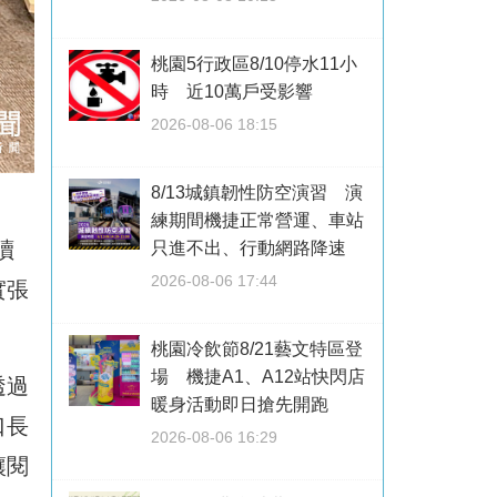
桃園5行政區8/10停水11小
時 近10萬戶受影響
2026-08-06 18:15
8/13城鎮韌性防空演習 演
練期間機捷正常營運、車站
讀
只進不出、行動網路降速
2026-08-06 17:44
實張
桃園冷飲節8/21藝文特區登
場 機捷A1、A12站快閃店
透過
暖身活動即日搶先開跑
口長
2026-08-06 16:29
讓閱