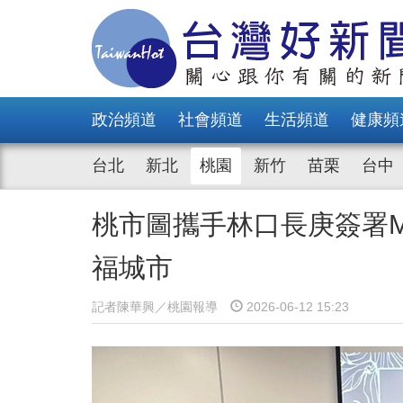
政治頻道
社會頻道
生活頻道
健康頻
台北
新北
桃園
新竹
苗栗
台中
桃市圖攜手林口長庚簽署
福城市
記者陳華興／桃園報導
2026-06-12 15:23