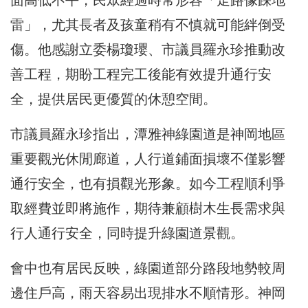
面高低不平，民眾經過時常形容「走路像踩地
雷」，尤其長者及孩童稍有不慎就可能絆倒受
傷。他感謝立委楊瓊瓔、市議員羅永珍推動改
善工程，期盼工程完工後能有效提升通行安
全，提供居民更優質的休憩空間。
市議員羅永珍指出，潭雅神綠園道是神岡地區
重要觀光休閒廊道，人行道鋪面損壞不僅影響
通行安全，也有損觀光形象。如今工程順利爭
取經費並即將施作，期待兼顧樹木生長需求與
行人通行安全，同時提升綠園道景觀。
會中也有居民反映，綠園道部分路段地勢較周
邊住戶高，雨天容易出現排水不順情形。神岡