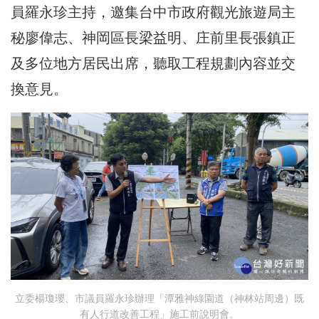
員羅永珍主持，邀集台中市政府觀光旅遊局主
秘廖偉志、神岡區長梁益明、庄前里長張鎮正
及多位地方居民出席，聽取工程規劃內容並交
換意見。
立委楊瓊瓔、市議員羅永珍辦理「潭雅神綠園道（神林站周邊）既
有人行道改善工程」施工前說明會。