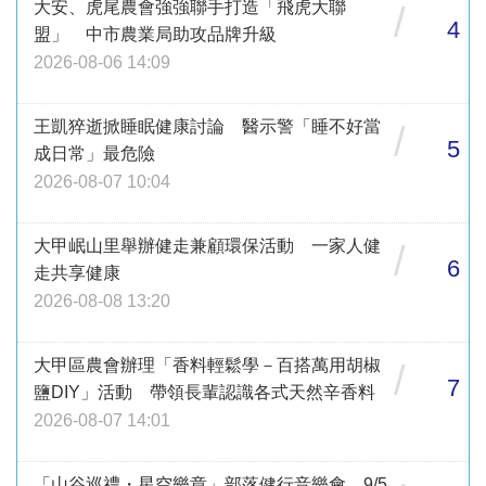
大安、虎尾農會強強聯手打造「飛虎大聯
/
4
盟」 中市農業局助攻品牌升級
2026-08-06 14:09
王凱猝逝掀睡眠健康討論 醫示警「睡不好當
/
5
成日常」最危險
2026-08-07 10:04
大甲岷山里舉辦健走兼顧環保活動 一家人健
/
6
走共享健康
2026-08-08 13:20
大甲區農會辦理「香料輕鬆學－百搭萬用胡椒
/
7
鹽DIY」活動 帶領長輩認識各式天然辛香料
2026-08-07 14:01
「山谷巡禮・星空樂章」部落健行音樂會 9/5