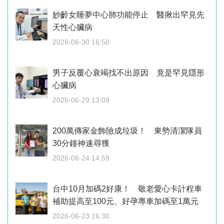
妙齡女睡夢中心肺功能停止 醫揪出罕見先
天性心臟病
2026-06-30 16:50
男子反覆心衰竭找不出原因 竟是罕見隱形
心臟病
2026-06-29 13:09
200萬傳家金飾險成垃圾！ 東勢清潔隊員
30分鐘神速尋獲
2026-06-24 14:59
台中10月加碼2好康！ 敬老愛心卡計程車
補助提高至100元、好孕專車加碼至1萬元
2026-06-23 16:30