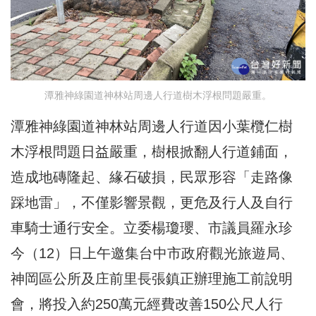
潭雅神綠園道神林站周邊人行道樹木浮根問題嚴重。
潭雅神綠園道神林站周邊人行道因小葉欖仁樹
木浮根問題日益嚴重，樹根掀翻人行道鋪面，
造成地磚隆起、緣石破損，民眾形容「走路像
踩地雷」，不僅影響景觀，更危及行人及自行
車騎士通行安全。立委楊瓊瓔、市議員羅永珍
今（12）日上午邀集台中市政府觀光旅遊局、
神岡區公所及庄前里長張鎮正辦理施工前說明
會，將投入約250萬元經費改善150公尺人行