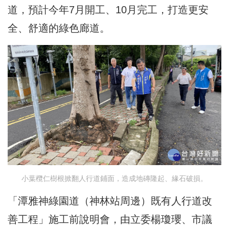
道，預計今年7月開工、10月完工，打造更安
全、舒適的綠色廊道。
小葉欖仁樹根掀翻人行道鋪面，造成地磚隆起、緣石破損。
「潭雅神綠園道（神林站周邊）既有人行道改
善工程」施工前說明會，由立委楊瓊瓔、市議