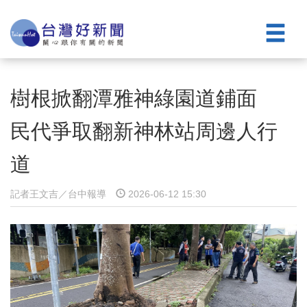
樹根掀翻潭雅神綠園道鋪面
民代爭取翻新神林站周邊人行
道
記者王文吉／台中報導
2026-06-12 15:30