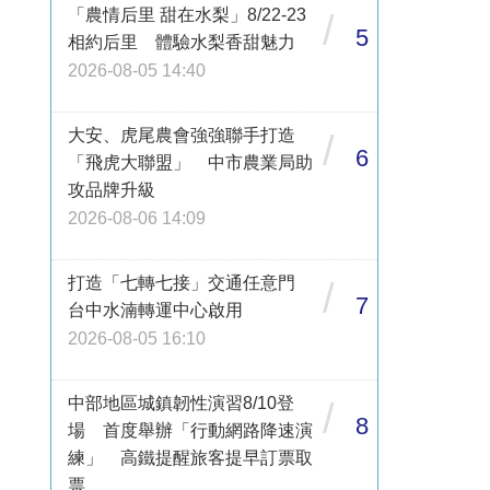
「農情后里 甜在水梨」8/22-23
/
5
相約后里 體驗水梨香甜魅力
2026-08-05 14:40
大安、虎尾農會強強聯手打造
/
6
「飛虎大聯盟」 中市農業局助
攻品牌升級
2026-08-06 14:09
打造「七轉七接」交通任意門
/
7
台中水湳轉運中心啟用
2026-08-05 16:10
中部地區城鎮韌性演習8/10登
/
8
場 首度舉辦「行動網路降速演
練」 高鐵提醒旅客提早訂票取
票