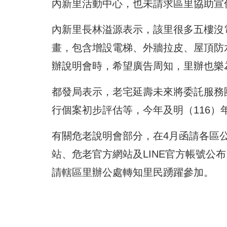
內新里活動中心，
也未請求區里協助宣
內新里長林溢源表示，該里很多五樓沒
畫，包含增設電梯、外牆拉皮、
屋頂防
辦說明會時，希望廣告周知，里辦也樂
都發局表示，老宅延壽未來將委託服務
行個案初步評估等，今年及明（
116）
有關危老說明會部分，
在4月函請各區
站、危老官方網站及LINE官方帳號公布
請轄區里辦公處
轉知里民踴躍參加。