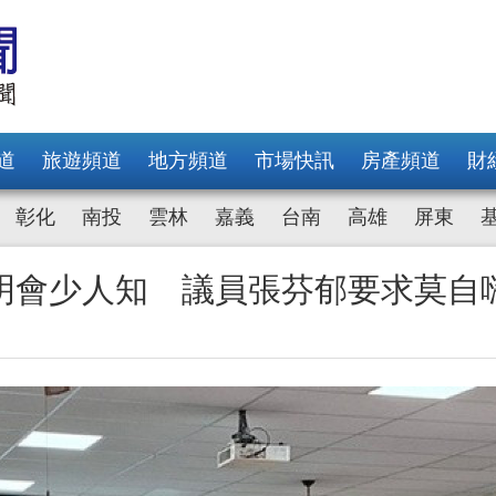
道
旅遊頻道
地方頻道
市場快訊
房產頻道
財
彰化
南投
雲林
嘉義
台南
高雄
屏東
明會少人知 議員張芬郁要求莫自