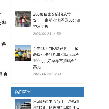
計
200萬傳家金飾險成垃
圾！ 東勢清潔隊員30分鐘
鄉舉
神速尋獲
2026-06-24 14:59
、進
台中10月加碼2好康！ 敬
老愛心卡計程車補助提高至
100元、好孕專車加碼至1
網
萬元
辦前
2026-06-23 16:30
熱門新聞
水湳轉運中心啟用 啟動區
域紅利 頂級建商與科技大