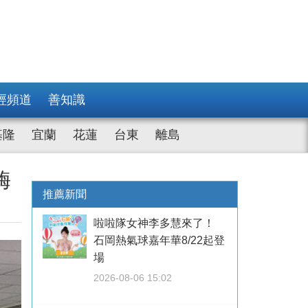
經頻道
善知識
基隆
宜蘭
花蓮
台東
離島
嗨
推薦新聞
啦啦隊女神李多慧來了！
石岡熱氣球嘉年華8/22起登
場
2026-08-06 15:02