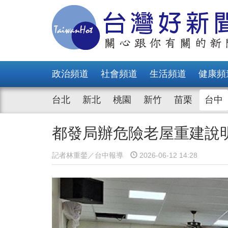
政治頻道
社會頻道
生活頻道
健康頻
台北
新北
桃園
新竹
苗栗
台中
都發局辦危險老屋重建說
記者林重鎣／台中報導
2026-06-12 14:28