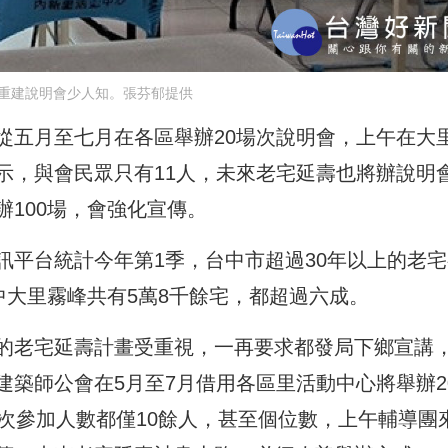
重建說明會少人知。張芬郁提供
從五月至七月在各區舉辦20場次說明會，
上午在大
示，
與會民眾只有11人，未來老宅延壽也將辦說明
100場，會強化宣傳。
訊平台統計今年第1季，
台中市超過30年以上的老
中大里霧峰共有5萬8千餘宅，都超過六成。
的老宅延壽計畫受重視，
一再要求都發局下鄉宣講
建築師公會在5月至7月借用各區里活動中心將舉辦2
次參加人數都僅10餘人，
甚至個位數，上午輔導團