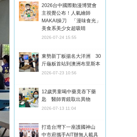
2026台中國際動漫博覽會
主視覺公布！人氣繪師
MAKAI操刀 「漫味食光」
美食系美少女超吸睛
2026-07-24 15:55
東勢新丁粄揚名大洋洲 30
斤龜粄首站到澳洲布里斯本
2026-07-23 10:56
12歲男童喝中藥竟吞下藥
匙 醫師胃鏡取出異物
2026-07-13 11:04
打造台灣下一座護國神山
中市府攜手AIT辦無人載具