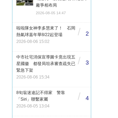
廠爭相布局
2026-08-05 14:47
啦啦隊女神李多慧來了！ 石岡
/
2
熱氣球嘉年華8/22起登場
2026-08-06 15:02
中市社宅消保宣導圖卡竟出現五
/
3
星國徽 都發局坦承審查疏失已
緊急下架
2026-08-06 15:34
8旬翁迷途記不得家 警靠
/
4
「Siri」聯繫家屬
2026-08-05 13:04