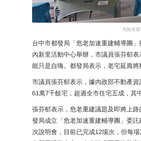
危險老屋
台中市都發局「危老加速重建輔導團」
內新里活動中心舉辦，市議員張芬郁表
能只是自嗨。
都發局表示，老宅延壽將辦
市議員張芬郁表示，據內政部不動產資
61萬7千餘宅，
超過全市住宅五成，其
張芬郁表示，危老重建議題及即將上路
發局成立「危老加速重建輔導團」
委託
次說
明會，目前已完成12場次，但每場