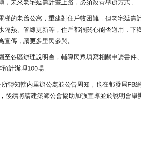
傳，未來老宅延壽計畫上路，
必須改善舉辦方式。
電梯的老舊公寓，
重建對住戶較困難，但老宅延壽
水隔熱、管線更新等，住戶都很關心能否適用，
下
為宣傳，
讓更多里民參與。
團至各區辦理說明會，
輔導民眾填寫相關申請書件
年預計辦理100場。
公所轉知轄內里辦公處並公告周知，
也在都發局FB
，
後續將請建築師公會協助加強宣導並於說明會舉