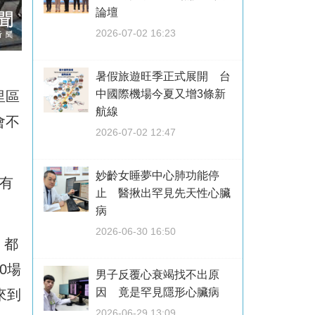
論壇
2026-07-02 16:23
暑假旅遊旺季正式展開 台
中國際機場今夏又增3條新
里區
航線
會不
2026-07-02 12:47
妙齡女睡夢中心肺功能停
宅有
止 醫揪出罕見先天性心臟
病
2026-06-30 16:50
，都
0場
男子反覆心衰竭找不出原
因 竟是罕見隱形心臟病
來到
2026-06-29 13:09