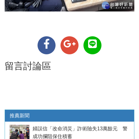
留言討論區
推薦新聞
婦誤信「改命消災」詐術險失13萬餘元 警
成功攔阻保住積蓄