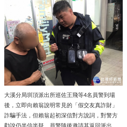
大溪分局圳頂派出所巡佐王飛等4名員警到場
後，立即向賴翁說明常見的「假交友真詐財」
詐騙手法，但賴翁起初深信對方說詞，對警方
勸說仍半信半疑。員警隨後邀請其返回派出