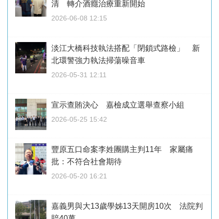
清 轉介酒癮治療重新開始
2026-06-08 12:15
淡江大橋科技執法搭配「閉鎖式路檢」 新
北環警強力執法掃蕩噪音車
2026-05-31 12:11
宣示查賄決心 嘉檢成立選舉查察小組
2026-05-25 15:42
豐原五口命案李姓團購主判11年 家屬痛
批：不符合社會期待
2026-05-20 16:21
嘉義男與大13歲學姊13天開房10次 法院判
賠40萬