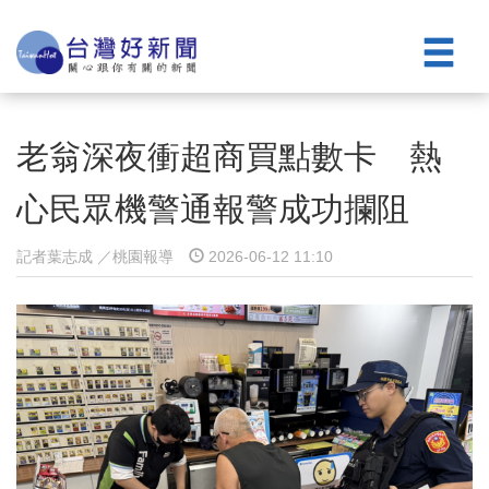
老翁深夜衝超商買點數卡 熱
心民眾機警通報警成功攔阻
記者葉志成 ／桃園報導
2026-06-12 11:10