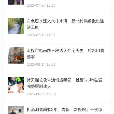
2026-07-27 15:17
白色廢水流入大排水溝 新北跨局處揪出違
法工廠
2026-07-15 11:57
南投市彰南路三段透天住宅火災 釀2死1傷
憾事
2026-06-14 15:38
持刀攔垃圾車洩憤還毒駕 桃警1小時破窗
強勢壓制逮人
2026-06-09 12:59
拒酒測遭罰躲5年、為保「新飯碗」一次繳