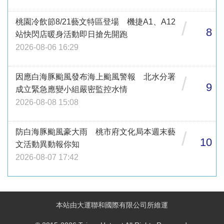
桃園冷飲節8/21藝文特區登場 機捷A1、A12
/
8
站快閃店暖身活動即日搶先開跑
2026-08-06 16:29
因應白海豚颱風發布海上颱風警報 北水分署
/
9
成立緊急應變小組嚴密監控水情
2026-08-08 15:08
防白海豚颱風豪大雨 桃市府文化局本週末藝
/
10
文活動異動報你知
2026-08-07 17:42
本站由大運聯和國際有限公司所維運