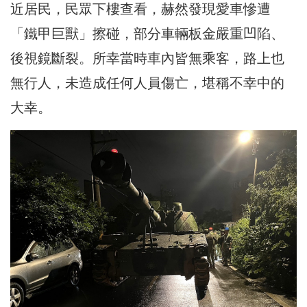
近居民，民眾下樓查看，赫然發現愛車慘遭
「鐵甲巨獸」擦碰，部分車輛板金嚴重凹陷、
後視鏡斷裂。所幸當時車內皆無乘客，路上也
無行人，未造成任何人員傷亡，堪稱不幸中的
大幸。