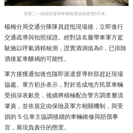
陸軍二一砲指部履帶車楊梅電研路擦撞5民車。
楊梅分局交通分隊隊員趕抵現場後，立即進行
交通疏導與拍照採證。經對該名履帶車軍方駕
駛施以呼氣酒精檢測，證實酒測值為0，已排除
酒後駕車釀禍的可能性。
軍方接獲通知後也隨即派遣督導幹部趕赴現場
協處。軍方初步表示，對於造成地方民眾車輛
受損深表歉意，後續將積極配合警方調查釐清
肇責，並依規定由保險及軍方相關機制，與受
損的 5 位車主協調後續的車輛維修與賠償事
宜，展現負責任的態度。