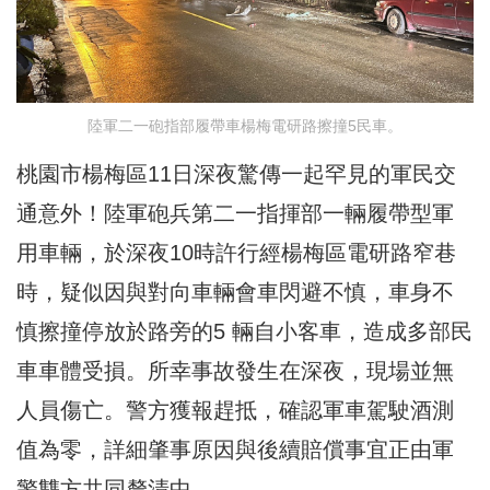
陸軍二一砲指部履帶車楊梅電研路擦撞5民車。
桃園市楊梅區11日深夜驚傳一起罕見的軍民交
通意外！陸軍砲兵第二一指揮部一輛履帶型軍
用車輛，於深夜10時許行經楊梅區電研路窄巷
時，疑似因與對向車輛會車閃避不慎，車身不
慎擦撞停放於路旁的5 輛自小客車，造成多部民
車車體受損。所幸事故發生在深夜，現場並無
人員傷亡。警方獲報趕抵，確認軍車駕駛酒測
值為零，詳細肇事原因與後續賠償事宜正由軍
警雙方共同釐清中。