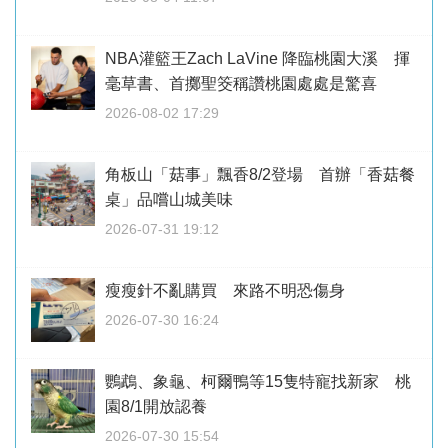
NBA灌籃王Zach LaVine 降臨桃園大溪 揮
毫草書、首擲聖筊稱讚桃園處處是驚喜
2026-08-02 17:29
角板山「菇事」飄香8/2登場 首辦「香菇餐
桌」品嚐山城美味
2026-07-31 19:12
瘦瘦針不亂購買 來路不明恐傷身
2026-07-30 16:24
鸚鵡、象龜、柯爾鴨等15隻特寵找新家 桃
園8/1開放認養
2026-07-30 15:54