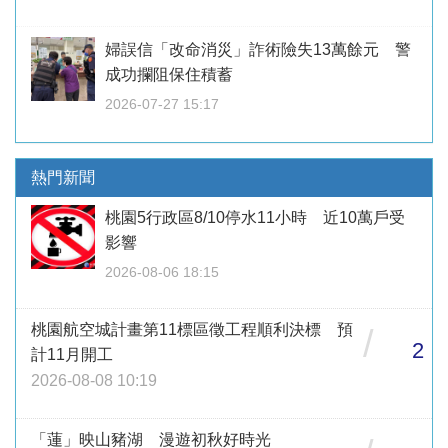
婦誤信「改命消災」詐術險失13萬餘元 警
成功攔阻保住積蓄
2026-07-27 15:17
熱門新聞
桃園5行政區8/10停水11小時 近10萬戶受
影響
2026-08-06 18:15
桃園航空城計畫第11標區徵工程順利決標 預
/
2
計11月開工
2026-08-08 10:19
「蓮」映山豬湖 漫遊初秋好時光