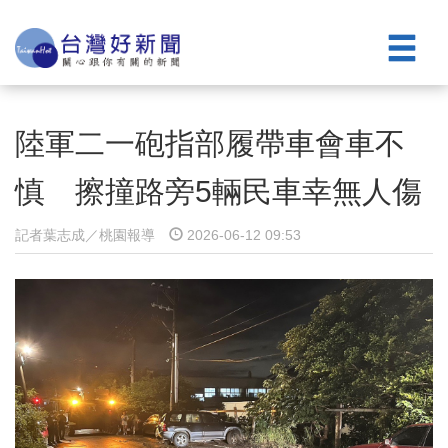
陸軍二一砲指部履帶車會車不
慎 擦撞路旁5輛民車幸無人傷
記者葉志成／桃園報導
2026-06-12 09:53