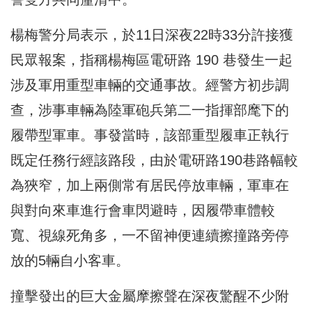
楊梅警分局表示，於11日深夜22時33分許接獲
民眾報案，指稱楊梅區電研路 190 巷發生一起
涉及軍用重型車輛的交通事故。經警方初步調
查，涉事車輛為陸軍砲兵第二一指揮部麾下的
履帶型軍車。事發當時，該部重型履車正執行
既定任務行經該路段，由於電研路190巷路幅較
為狹窄，加上兩側常有居民停放車輛，軍車在
與對向來車進行會車閃避時，因履帶車體較
寬、視線死角多，一不留神便連續擦撞路旁停
放的5輛自小客車。
撞擊發出的巨大金屬摩擦聲在深夜驚醒不少附