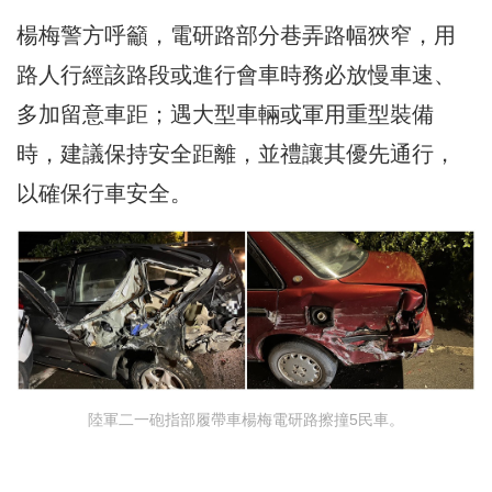
楊梅警方呼籲，電研路部分巷弄路幅狹窄，用
路人行經該路段或進行會車時務必放慢車速、
多加留意車距；遇大型車輛或軍用重型裝備
時，建議保持安全距離，並禮讓其優先通行，
以確保行車安全。
陸軍二一砲指部履帶車楊梅電研路擦撞5民車。