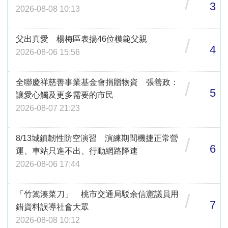
/
3
2026-08-08 10:13
父出真愛 楊梅區表揚46位模範父親
/
4
2026-08-06 15:56
全聯慶祥慈善事業基金會捐贈物資 張善政：
/
5
讓愛心觸及更多需要的市民
2026-08-07 21:23
8/13城鎮韌性防空演習 演練期間機捷正常營
/
6
運、車站只進不出、行動網路降速
2026-08-06 17:44
「竹篙湊菜刀」 桃市交通局駁余信憲議員用
/
7
錯資料誤導社會大眾
2026-08-08 10:12