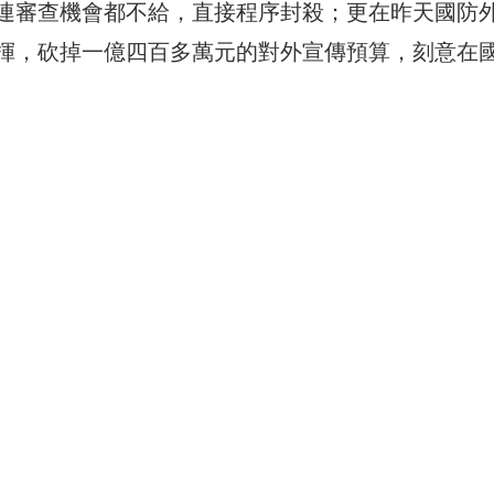
連審查機會都不給，直接程序封殺；更在昨天國防
揮，砍掉一億四百多萬元的對外宣傳預算，刻意在