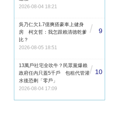
2026-08-04 18:21
吳乃仁欠1.7億爽搭豪車上健身
/
9
房 柯文哲：我怎跟賴清德乾爹
比？
2026-08-05 18:51
13萬戶社宅全吹牛？民眾黨爆賴
/
10
政府任內只蓋5千戶 包租代管灌
水後恐剩「零戶」
2026-08-04 17:09