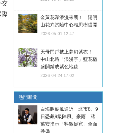
外交
國際
金黃花瀑浪漫來襲！ 陽明
山花卉試驗中心相思樹盛開
2026-05-01 12:47
天母門戶披上夢幻紫衣！
中山北路「浪漫亭」藍花楹
盛開鋪成紫色地毯
2026-04-24 17:02
熱門新聞
白海豚颱風逼近！北市8、9
日恐飆9級陣風、豪雨 蔣
萬安指示「料敵從寬」全面
整備