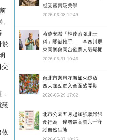
感受國寶級美學
前
2026-06-08 12:49
過。
審
蔣萬安讚「輝達落腳北士
科」關鍵推手！ 李四川屏
計於
東同鄉會同台催票人氣爆棚
明
2026-05-31 10:46
料交
台北市鳳凰花海如火綻放
四大熱點進入全面盛開期
查；
2026-05-29 17:02
電競
北市公園五月起加強取締餵
食行為 違者最高罰六千守
護自然生態
出攸
2026-05-07 10:25