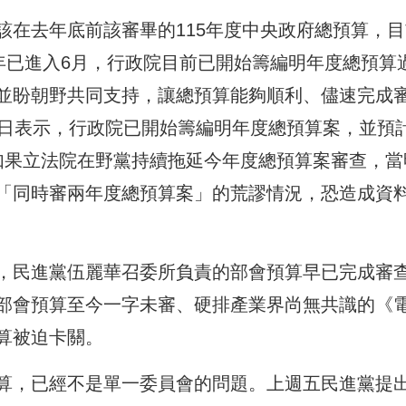
該在去年底前該審畢的115年度中央政府總預算，目
年已進入6月，行政院目前已開始籌編明年度總預算
並盼朝野共同支持，讓總預算能夠順利、儘速完成
）日表示，行政院已開始籌編明年度總預算案，並預
如果立法院在野黨持續拖延今年度總預算案審查，當
「同時審兩年度總預算案」的荒謬情況，恐造成資
，民進黨伍麗華召委所負責的部會預算早已完成審
部會預算至今一字未審、硬排產業界尚無共識的《
算被迫卡關。
算，已經不是單一委員會的問題。上週五民進黨提