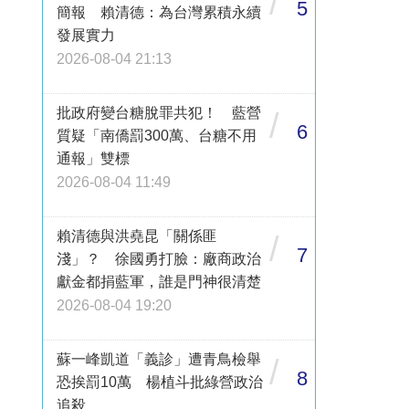
/
5
簡報 賴清德：為台灣累積永續
發展實力
2026-08-04 21:13
批政府變台糖脫罪共犯！ 藍營
/
6
質疑「南僑罰300萬、台糖不用
通報」雙標
2026-08-04 11:49
賴清德與洪堯昆「關係匪
/
7
淺」？ 徐國勇打臉：廠商政治
獻金都捐藍軍，誰是門神很清楚
2026-08-04 19:20
蘇一峰凱道「義診」遭青鳥檢舉
/
8
恐挨罰10萬 楊植斗批綠營政治
追殺