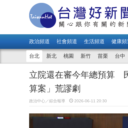
政治頻道
社會頻道
生活頻道
健康頻
台北
新北
桃園
新竹
苗栗
台中
立院還在審今年總預算 
算案」荒謬劇
政治中心／綜合報導
2026-06-11 20:30