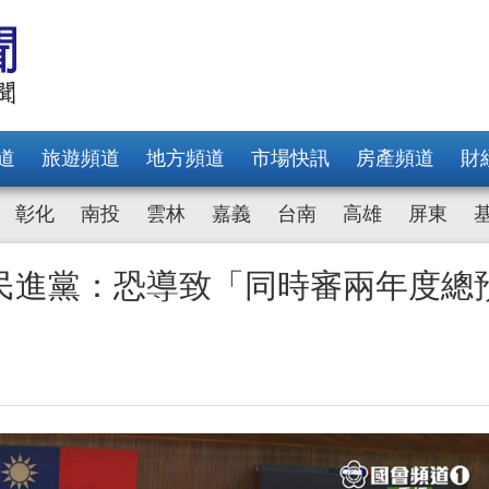
道
旅遊頻道
地方頻道
市場快訊
房產頻道
財
彰化
南投
雲林
嘉義
台南
高雄
屏東
民進黨：恐導致「同時審兩年度總