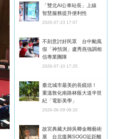
「雙北AI公車站長」上線
智慧服務提升便利性
2026-07-23 17:07
不刻意討好民眾 台中颱風
假「神預測」盧秀燕強調相
信專業團隊
2026-07-10 17:25
臺北城市最美的長鏡頭！
重溫敦化南路林蔭大道半世
紀「電影美學」
2026-06-09 08:20
故宮典藏大師吳卿金雕藝術
展 台北復興SOGO近距離