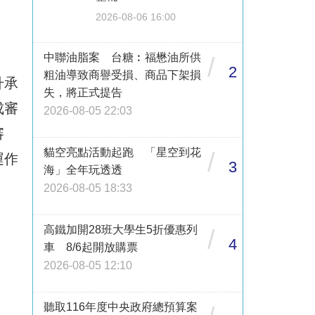
2026-08-06 16:00
中聯油脂案 台糖︰福懋油所供
/
2
粗油導致商譽受損、商品下架損
升承
失，將正式提告
成審
2026-08-05 22:03
審
貓空亮點活動起跑 「星空到花
/
運作
3
海」全年玩透透
2026-08-05 18:33
高鐵加開28班大學生5折優惠列
/
4
車 8/6起開放購票
2026-08-05 12:10
聽取116年度中央政府總預算案