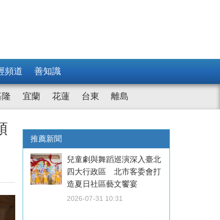
經頻道
善知識
基隆
宜蘭
花蓮
台東
離島
預
推薦新聞
兒童劇與舞蹈巡演深入臺北
四大行政區 北市客委會打
造夏日社區藝文饗宴
2026-07-31 10:31