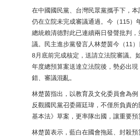
在中國國民黨、台灣民眾黨攜手下，本
仍在立院未完成審議通過。今（115）
總統賴清德對此已連續兩日發聲批判，
議。民主進步黨發言人林楚茵今（11
8月底前完成核定，送請立法院審議。
年度總預算案送達立法院後，勢必出現
錯、審議混亂。
林楚茵指出，以教育及文化委員會為例
反觀國民黨召委羅廷瑋，不僅所負責的
基本法》草案，更率隊出國，讓重要預
林楚茵表示，藍白在國會拖延、封殺預