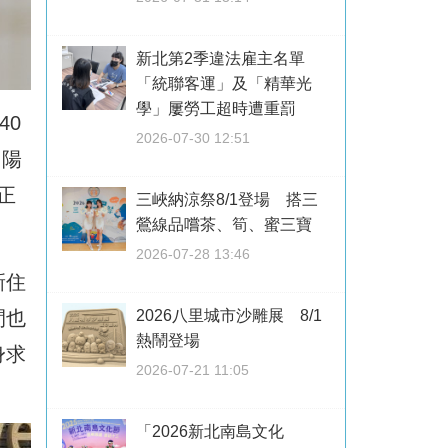
新北第2季違法雇主名單
「統聯客運」及「精華光
學」屢勞工超時遭重罰
40
2026-07-30 12:51
、陽
正
三峽納涼祭8/1登場 搭三
鶯線品嚐茶、筍、蜜三寶
2026-07-28 13:46
新住
2026八里城市沙雕展 8/1
間也
熱鬧登場
身求
2026-07-21 11:05
「2026新北南島文化