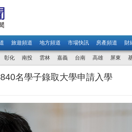
道
旅遊頻道
地方頻道
市場快訊
房產頻道
財
彰化
南投
雲林
嘉義
台南
高雄
屏東
840名學子錄取大學申請入學