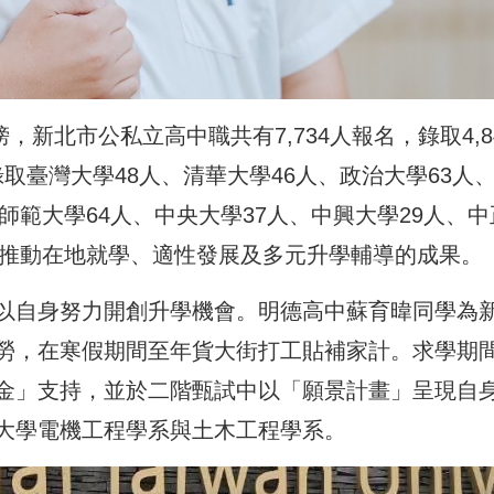
，新北市公私立高中職共有7,734人報名，錄取4,8
錄取臺灣大學48人、清華大學46人、政治大學63人
師範大學64人、中央大學37人、中興大學29人、中
市推動在地就學、適性發展及多元升學輔導的成果。
以自身努力開創升學機會。明德高中蘇育暐同學為
勞，在寒假期間至年貨大街打工貼補家計。求學期
金」支持，並於二階甄試中以「願景計畫」呈現自
大學電機工程學系與土木工程學系。