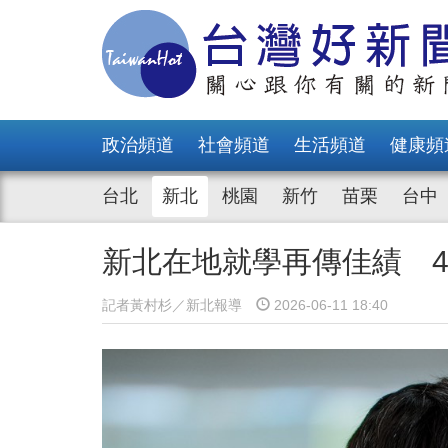
政治頻道
社會頻道
生活頻道
健康頻
台北
新北
桃園
新竹
苗栗
台中
新北在地就學再傳佳績 4
記者黃村杉／新北報導
2026-06-11 18:40