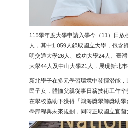
115學年度大學申請入學今（11）日放榜
人，其中1,059人錄取國立大學，包含
明交通大學26人、成功大學24人、臺灣
大學44人及中山大學21人，展現新北
新北學子在多元學習環境中發揮潛能，
民子女，體恤父親從事日薪技術工作辛
在學校協助下獲得「鴻海獎學鯨獎助學
學歷程與未來規劃，同時正取國立宜蘭