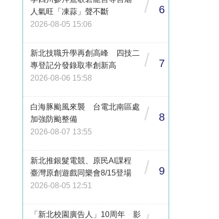
/
6
人氣旺「凍蒜」聲不斷
2026-08-05 15:06
新北技職升學再創高峰 四技二
/
7
專登記分發錄取率創新高
2026-08-06 15:58
白海豚颱風來襲 台電北南區處
/
8
加強防颱整備
2026-08-07 13:55
新北推銀髮電競、原民AI課程
/
9
臺灣原創遊戲同樂會8/15登場
2026-08-05 12:51
「新北校園廣告人」10周年 影