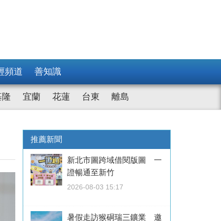
經頻道
善知識
基隆
宜蘭
花蓮
台東
離島
推薦新聞
新北市圖跨域借閱版圖 一
證暢通至新竹
2026-08-03 15:17
暑假走訪猴硐瑞三鑛業 邀