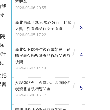
救觀念
自我
2026-08-06 20:55
發
新北勇奪「2026馬路好行」14項
/
3
大獎 打造高品質安全街道
2026-08-05 17:22
校院
領
新北榮服處長訪視百歲榮民 致
/
施計
4
贈祝壽金飾與營養品祝賀父親節
快樂
展。
2026-08-07 14:44
生把
父親節將至 台電北西區處關懷
/
學習
5
弱勢爸爸致贈慰問金
2026-08-06 16:12
李四川參拜鶯歌碧龍宮等宮廟