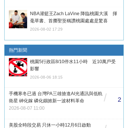
NBA灌籃王Zach LaVine 降臨桃園大溪 揮
毫草書、首擲聖筊稱讚桃園處處是驚喜
2026-08-02 17:29
熱門新聞
桃園5行政區8/10停水11小時 近10萬戶受
影響
2026-08-06 18:15
手機寒冬已過 台灣PA三雄搶進AI光通訊與低軌
/
2
衛星 砷化鎵 磷化銦掀新一波材料革命
2026-08-07 11:00
美股全時段交易 只休一小時12月6日啟動