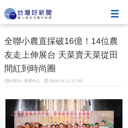
全聯小農直採破16億！14位農
友走上伸展台 天菜賣天菜從田
間紅到時尚圈
理財周刊／新聞中心
2026-06-11 17:00