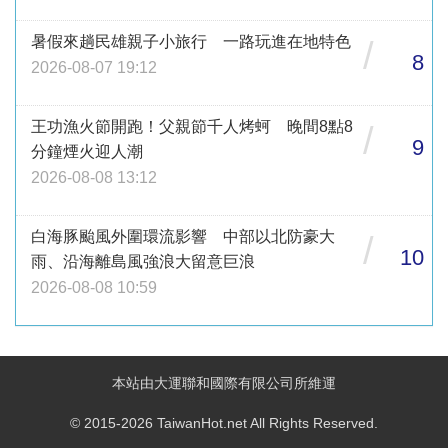
暑假來趟民雄親子小旅行 一路玩進在地特色
/
8
2026-08-07 19:12
王功漁火節開跑！父親節千人烤蚵 晚間8點8
/
9
分鐘煙火迎人潮
2026-08-08 13:12
白海豚颱風外圍環流影響 中部以北防豪大
/
10
雨、沿海離島風強浪大留意巨浪
2026-08-08 10:59
本站由大運聯和國際有限公司所維運
© 2015-2026 TaiwanHot.net All Rights Reserved.