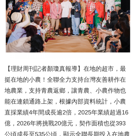
【理財周刊記者顏瓊真報導】在地的超市，最
挺在地的小農！全聯全力支持台灣友善耕作在
地農業，支持青農返鄉，讓青農、小農作物也
能在連鎖通路上架，根據內部資料統計，小農
直採業績4
年間成長逾2倍，2025年業績超過16
億，2026年將挑戰20億元，契作面積也從393
公頃成長至535公頃，顯示全聯長期投入在地農