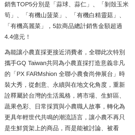
銷售TOP5分別是「蒜球、蒜仁」、「剝殼玉米
筍」、「有機山菠菜」、「有機白精靈菇」、
「有機高麗菜」，5款商品總計銷售金額超過
4.4億元！
為能讓小農直採更接近消費者，全聯此次特別
攜手GQ Taiwan
共同為小農直採打造意義非凡
的「PX FARMshion 全聯小農食尚伸展台」時
裝大秀，從創意、永續與在地文化角度，重新
詮釋屬於台灣的生活風格，將市場、生鮮區、
蔬果色彩、日常採買與小農職人故事，轉化為
更具年輕世代共鳴的潮流語言，讓小農不再只
是生鮮貨架上的商品，而是能被討論、被看