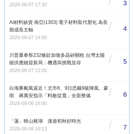
/
3
2026-08-07 17:30
AI材料缺貨 南亞(1303) 電子材料取代塑化 為長
/
4
期成長主軸
2026-08-07 14:00
川普重拳祭232條款加徵多晶矽關稅 台灣太陽
/
5
能供應鏈迎新局：機遇與挑戰並存
2026-08-07 12:00
白海豚颱風逼近！北市8、9日恐飆9級陣風、豪
/
6
雨 蔣萬安指示「料敵從寬」全面整備
2026-08-06 16:00
「蓮」映山豬湖 漫遊初秋好時光
/
7
2026-08-08 10:13