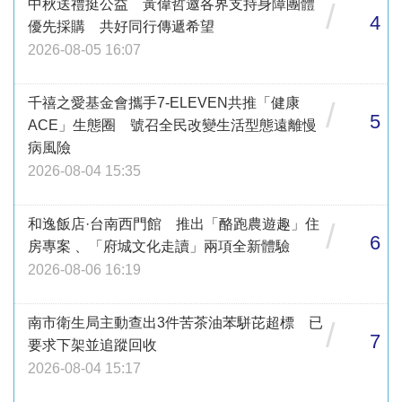
中秋送禮挺公益 黃偉哲邀各界支持身障團體
/
4
優先採購 共好同行傳遞希望
2026-08-05 16:07
千禧之愛基金會攜手7-ELEVEN共推「健康
/
5
ACE」生態圈 號召全民改變生活型態遠離慢
病風險
2026-08-04 15:35
和逸飯店·台南西門館 推出「酪跑農遊趣」住
/
6
房專案 、「府城文化走讀」兩項全新體驗
2026-08-06 16:19
南市衛生局主動查出3件苦茶油苯駢芘超標 已
/
7
要求下架並追蹤回收
2026-08-04 15:17