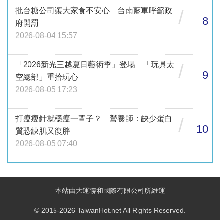
批台糖公司讓大家食不安心 台南藍軍呼籲政
/
8
府開罰
2026-08-04 15:57
「2026新光三越夏日藝術季」登場 「玩具太
/
9
空總部」重拾玩心
2026-08-05 17:23
打瘦瘦針就穩瘦一輩子？ 營養師：缺少蛋白
/
10
質恐缺肌又復胖
2026-08-05 07:40
本站由大運聯和國際有限公司所維運
© 2015-2026 TaiwanHot.net All Rights Reserved.