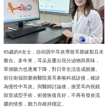
65歲的A女士，自幼因中耳炎導致耳膜破裂且未
癒合。多年來，耳朵反覆出現分泌物與異味，
單側聽力也逐漸下降，對日常生活造成困擾。
前往衛福部臺南醫院黃耳鼻喉科就診後，確診
為慢性中耳炎。與醫師討論後，接受耳內視鏡
鼓室成型手術，術後恢復良好，不再有發炎流
膿的情形，聽力亦維持穩定。