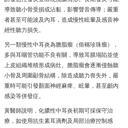
導致聽小骨受損或沾黏，影響聲音傳導；嚴重
者甚至可能波及內耳，造成慢性眩暈及感音神
經性聽力損失。
另一類慢性中耳炎為膽脂瘤（俗稱珍珠瘤），
多與耳咽管功能不良有關，導致耳膜塌陷並使
上皮組織堆積形成病灶。膽脂瘤會逐漸侵蝕聽
小骨及周圍顳骨結構，除造成聽力喪失外，嚴
重時可能引發顏面神經麻痺、眩暈，甚至顱內
感染等併發症。
黃醫師說明，化膿性中耳炎初期可採保守治
療，如使用抗生素耳滴劑及局部治療控制感