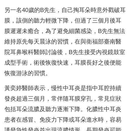
另一名40歲的B先生，自己掏耳朵時意外戳破耳
膜，該側的聽力輕微下降，但過了三個月後耳
膜遲遲未癒合，為了避免細菌感染，B先生無法
維持原先每天晨泳的習慣，在與衛福部臺南醫
院耳鼻喉科醫師討論後，B先生接受內視鏡鼓室
成型手術，術後恢復快速，耳膜長好之後便能
恢復游泳的習慣。
黃奕婷醫師表示，慢性中耳炎是指中耳腔持續
發炎超過三個月，常伴隨耳膜穿孔，常見症狀
包括耳朵流膿及聽力逐漸下降。化膿性中耳炎
患者在感冒、免疫力下降或耳朵進水時，容易
誘發急性發炎並出現流膿情形。長期發炎可能