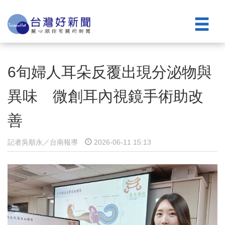
6旬婦人耳朵反覆出現分泌物與
異味 微創耳內視鏡手術助改
善
記者吳順永／台南報導
2026-06-11 15:13