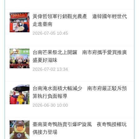
黃偉哲領軍行銷觀光農產 邀韓國年輕世代
走進臺南
2026-07-05 10:45
台南芒果祭北上開鑼 南市府攜手愛買推廣
盛夏好滋味
2026-07-02 13:34
台南淹水面積大幅減少 南市府嚴正駁斥預
算執行負面報導
2026-06-30 10:00
臺南菜奇鴨熱賣引爆IP旋風 夜奇鴨授權玩
偶接力登場