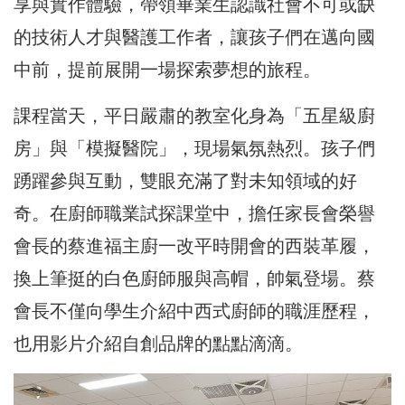
享與實作體驗，帶領畢業生認識社會不可或缺
的技術人才與醫護工作者，讓孩子們在邁向國
中前，提前展開一場探索夢想的旅程。
課程當天，平日嚴肅的教室化身為「五星級廚
房」與「模擬醫院」，現場氣氛熱烈。孩子們
踴躍參與互動，雙眼充滿了對未知領域的好
奇。在廚師職業試探課堂中，擔任家長會榮譽
會長的蔡進福主廚一改平時開會的西裝革履，
換上筆挺的白色廚師服與高帽，帥氣登場。蔡
會長不僅向學生介紹中西式廚師的職涯歷程，
也用影片介紹自創品牌的點點滴滴。