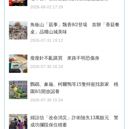
2026-08-02 17:29
角板山「菇事」飄香8/2登場 首辦「香菇餐
桌」品嚐山城美味
2026-07-31 19:12
瘦瘦針不亂購買 來路不明恐傷身
2026-07-30 16:24
鸚鵡、象龜、柯爾鴨等15隻特寵找新家 桃
園8/1開放認養
2026-07-30 15:54
婦誤信「改命消災」詐術險失13萬餘元 警
成功攔阻保住積蓄