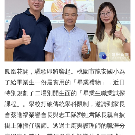
鳳凰花開，驪歌即將響起。桃園市龍安國小為
了給畢業生一份最實用的「畢業禮物」，近日
特別規劃了二場別開生面的「畢業生職業試探
課程」。學校打破傳統學科限制，邀請到家長
會蔡進福榮譽會長與志工隊劉虹君隊長親自披
掛上陣擔任講師。透過主廚與護理師的職涯分