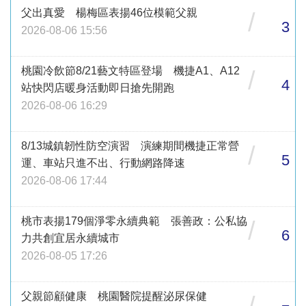
父出真愛 楊梅區表揚46位模範父親
/
3
2026-08-06 15:56
桃園冷飲節8/21藝文特區登場 機捷A1、A12
/
4
站快閃店暖身活動即日搶先開跑
2026-08-06 16:29
8/13城鎮韌性防空演習 演練期間機捷正常營
/
5
運、車站只進不出、行動網路降速
2026-08-06 17:44
桃市表揚179個淨零永續典範 張善政：公私協
/
6
力共創宜居永續城市
2026-08-05 17:26
父親節顧健康 桃園醫院提醒泌尿保健
/