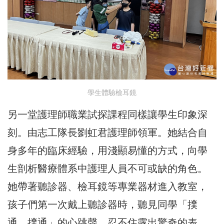
學生體驗檢耳鏡
另一堂護理師職業試探課程同樣讓學生印象深
刻。由志工隊長劉虹君護理師領軍。她結合自
身多年的臨床經驗，用淺顯易懂的方式，向學
生剖析醫療體系中護理人員不可或缺的角色。
她帶著聽診器、檢耳鏡等專業器材進入教室，
孩子們第一次戴上聽診器時，聽見同學「撲
通、撲通」的心跳聲，忍不住露出驚奇的表