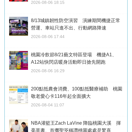
2026-08-06 18:15
8/13城鎮韌性防空演習 演練期間機捷正常
營運、車站只進不出、行動網路降速
2026-08-06 17:44
桃園冷飲節8/21藝文特區登場 機捷A1、
A12站快閃店暖身活動即日搶先開跑
2026-08-06 16:29
200點抵農會消費、100點抵醫療補助 桃園
敬老愛心卡116年起全面擴大
2026-08-04 11:07
NBA灌籃王Zach LaVine 降臨桃園大溪 揮
毫草書、首擲聖筊稱讚桃園處處是驚喜