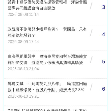
譴責中國假借防災違法擴張管轄權 海委會籲
/
3
國際共同維護台海自由開放
2026-08-08 15:14
政院擬不副署兒少帳戶條例？ 黃國昌：只有
/
4
賴清德能發錢？
2026-08-09 17:44
白海豚颱風襲中 粵海事局竟稱對台灣海峽實
/
5
施船舶交管 航港局：假執法真擴權真騷擾
2026-08-10 21:04
鄭麗文喊「回到馬英九那八年」 民進黨回顧
/
6
親中路線慘況：台股八千點、經濟成長2.8％
2026-08-10 19:21
7月新生兒跌破8000！台灣連66個月「生不如