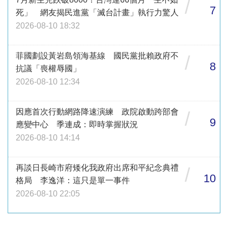
/
7
死」 網友揭民進黨「滅台計畫」執行力驚人
2026-08-10 18:32
菲國劃設黃岩島領海基線 國民黨批賴政府不
/
8
抗議「喪權辱國」
2026-08-10 12:34
因應首次行動網路降速演練 政院啟動跨部會
/
9
應變中心 季連成：即時掌握狀況
2026-08-10 14:14
再談日長崎市府矮化我政府出席和平紀念典禮
/
10
格局 李逸洋：這只是單一事件
2026-08-10 22:05