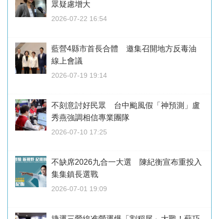
眾疑慮增大
2026-07-22 16:54
藍營4縣市首長合體 邀集召開地方反毒油
線上會議
2026-07-19 19:14
不刻意討好民眾 台中颱風假「神預測」盧
秀燕強調相信專業團隊
2026-07-10 17:25
不缺席2026九合一大選 陳紀衡宣布重投入
集集鎮長選戰
2026-07-01 19:09
捷運三鶯線准營運爆「割稻尾」大戰！蘇巧