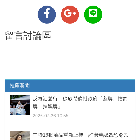
留言討論區
推薦新聞
反毒油遊行 徐欣瑩痛批政府「蓋牌、擋箭
牌、抹黑牌」
2026-07-26 10:55
中聯19批油品重新上架 許淑華認為恐令民