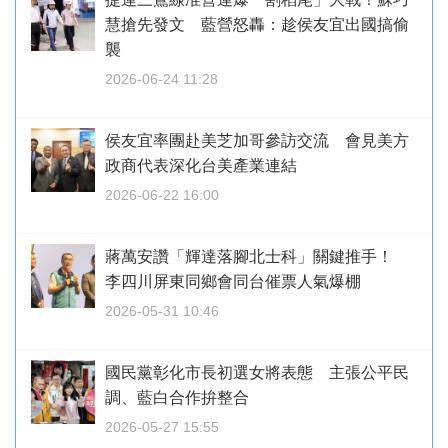
慧搶先發文 藍營怒轟：趁侯友宜出國搞偷
襲
2026-06-24 11:28
侯友宜率團赴美芝加哥參訪交流 會見美方
政商代表深化台美產業連結
2026-06-22 16:00
蔣萬安讚「輝達落腳北士科」關鍵推手！
李四川屏東同鄉會同台催票人氣爆棚
2026-05-31 10:46
國民黨彰化市長初選女將表態 主張公平民
調、藍白合作拚整合
2026-05-27 15:55