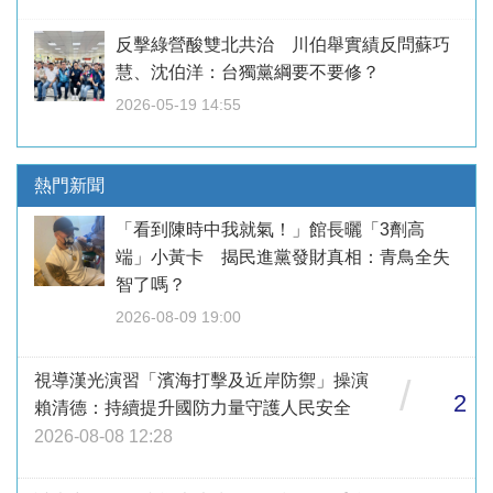
反擊綠營酸雙北共治 川伯舉實績反問蘇巧
慧、沈伯洋：台獨黨綱要不要修？
2026-05-19 14:55
熱門新聞
「看到陳時中我就氣！」館長曬「3劑高
端」小黃卡 揭民進黨發財真相：青鳥全失
智了嗎？
2026-08-09 19:00
視導漢光演習「濱海打擊及近岸防禦」操演
/
2
賴清德：持續提升國防力量守護人民安全
2026-08-08 12:28