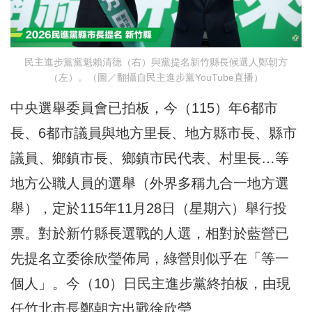
民主進步黨黨魁賴清德（右）與黨提名新竹縣長候選人鄭朝方
（左）。（圖／翻攝自民主進步黨YouTube直播）
中央選舉委員會已拍板，今（115）年6都市
長、6都市議員與地方里長、地方縣市長、縣市
議員、鄉鎮市長、鄉鎮市民代表、村里長…等
地方公職人員的選舉（外界多稱九合一地方選
舉），定於115年11月28日（星期六）舉行投
票。對於新竹縣長選戰的人選，相對於藍營已
先提名立委徐欣瑩佈局，綠營則似乎在「等一
個人」。今（10）日民主進步黨終拍板，由現
任竹北市長鄭朝方出戰徐欣瑩。