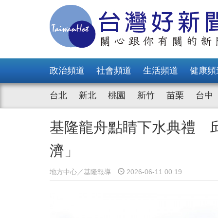
政治頻道
社會頻道
生活頻道
健康頻
台北
新北
桃園
新竹
苗栗
台中
基隆龍舟點睛下水典禮 
濟」
地方中心／基隆報導
2026-06-11 00:19