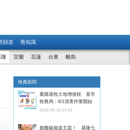
經頻道
善知識
基隆
宜蘭
花蓮
台東
離島
推薦新聞
重購退稅土地增值稅 基市
稅務局：6/1清查作業開始
2026-05-10 19:52
旗艦級鐵道主題！ 基隆七