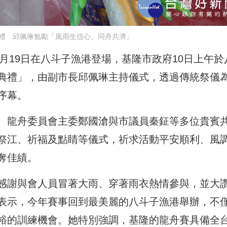
禮 邱佩琳勉勵「風雨生信心、同舟共濟」
6月19日在八斗子漁港登場，基隆市政府10日上午於
典禮」，由副市長邱佩琳主持儀式，透過傳統祭儀
序幕。
、龍舟委員會主委鄭國滄與市議員秦鉦等多位貴賓
祭江、祈福及點睛等儀式，祈求活動平安順利、風
奪佳績。
感謝與會人員冒著大雨、穿著雨衣熱情參與，並大
表示，今年賽事回到最美麗的八斗子漁港舉辦，不
裕的訓練機會。她特別強調，基隆的龍舟賽具備全