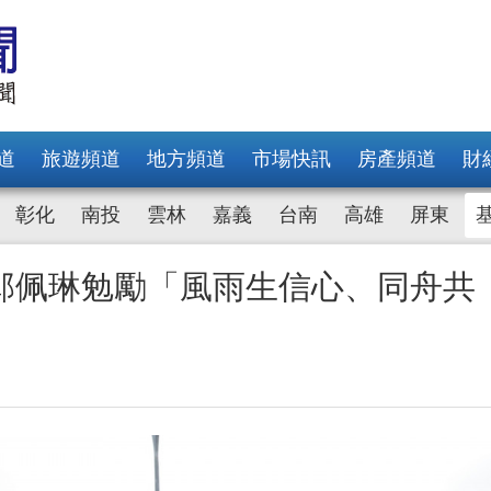
道
旅遊頻道
地方頻道
市場快訊
房產頻道
財
彰化
南投
雲林
嘉義
台南
高雄
屏東
邱佩琳勉勵「風雨生信心、同舟共