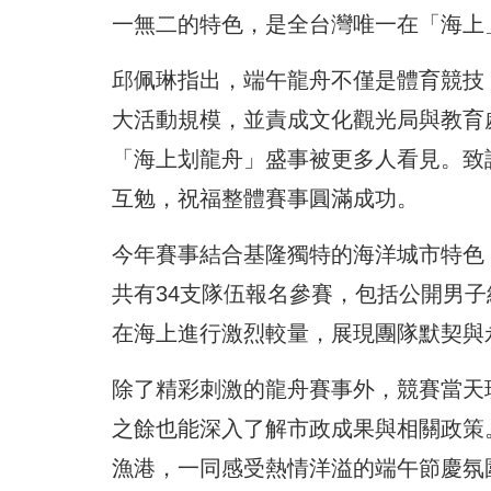
一無二的特色，是全台灣唯一在「海上
邱佩琳指出，端午龍舟不僅是體育競技
大活動規模，並責成文化觀光局與教育
「海上划龍舟」盛事被更多人看見。致
互勉，祝福整體賽事圓滿成功。
今年賽事結合基隆獨特的海洋城市特色
共有34支隊伍報名參賽，包括公開男子
在海上進行激烈較量，展現團隊默契與
除了精彩刺激的龍舟賽事外，競賽當天
之餘也能深入了解市政成果與相關政策
漁港，一同感受熱情洋溢的端午節慶氛