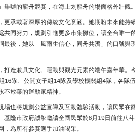
」舉辦的龍舟競賽，在海上划龍舟的場面格外壯觀
，更承載著深厚的傳統文化意涵。她期盼未來能持
處共同努力，規劃引進更多市集攤位，讓全台唯一
詞最後，她以「風雨生信心，同舟共濟」的口號與
，打造兼具文化、運動與觀光元素的端午嘉年華。
組16隊、公開女子組14隊及學校機關組4隊，各隊
永不放棄的運動家精神。
現場也將規劃公益宣導及互動體驗活動，讓民眾在
。基隆市政府誠摯邀請全國民眾於6月19日前往八斗
圍，為所有參賽選手加油喝采。