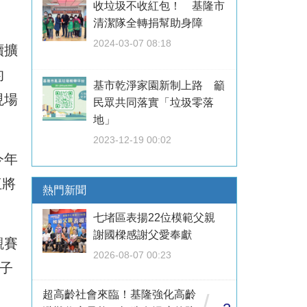
收垃圾不收紅包！ 基隆市
。
清潔隊全轉捐幫助身障
2024-03-07 08:18
續擴
的
基市乾淨家園新制上路 籲
現場
民眾共同落實「垃圾零落
地」
2023-12-19 00:02
今年
伍將
熱門新聞
七堵區表揚22位模範父親
謝國樑感謝父愛奉獻
觀賽
2026-08-07 00:23
子
超高齡社會來臨！基隆強化高齡
/