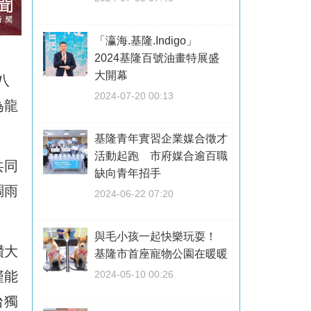
「瀛海.基隆.Indigo」
2024基隆百號油畫特展盛
大開幕
八
2024-07-20 00:13
為龍
基隆青年實習企業媒合徵才
活動起跑 市府媒合逾百職
共同
缺向青年招手
調雨
2024-06-22 07:20
與毛小孩一起快樂玩耍！
讚大
基隆市首座寵物公園在暖暖
僅能
2024-05-10 00:26
台獨