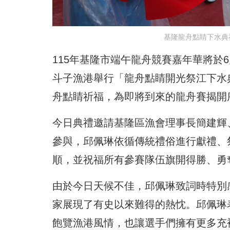
基隆龍舟點睛下水典
115年基隆市端午龍舟競賽嘉年華將於
斗子漁港舉行「龍舟點睛開光祭江下水
舟點睛祈福，為即將到來的龍舟賽揭開
今日典禮邀請基隆區漁會理事長簡建輝
參與，邱佩琳依循傳統禮俗進行獻禮、
順，並祝福所有參賽隊伍旗開得勝、勇
由於今日天候不佳，邱佩琳致詞時特別
家展現了有史以來難得的熱忱。邱佩琳
飽覽漁港風情，也讓選手們擁有更多充