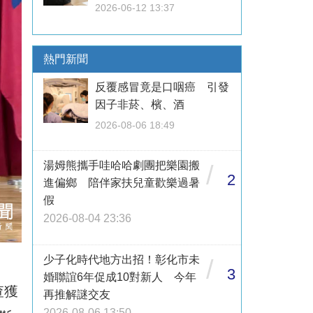
2026-06-12 13:37
熱門新聞
反覆感冒竟是口咽癌 引發
因子非菸、檳、酒
2026-08-06 18:49
湯姆熊攜手哇哈哈劇團把樂園搬
/
2
進偏鄉 陪伴家扶兒童歡樂過暑
假
2026-08-04 23:36
少子化時代地方出招！彰化市未
/
3
婚聯誼6年促成10對新人 今年
查獲
再推解謎交友
2026-08-06 13:50