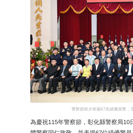
警察節前夕表揚67名績優員警，
為慶祝115年警察節，彰化縣警察局1
體警察同仁致敬，並表揚67位績優警