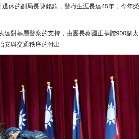
日退休的副局長陳銘欽，警職生涯長達45年，今年
表達對基層警察的支持，由團長蔡國正捐贈900副太
治安與交通秩序的付出。