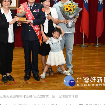
，王惠美感謝警察守護彰化安居樂業。圖／記者鄧富珍攝