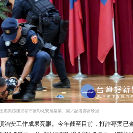
，王惠美感謝警察守護彰化安居樂業。圖／記者鄧富珍攝
項治安工作成果亮眼。今年截至目前，打詐專案已