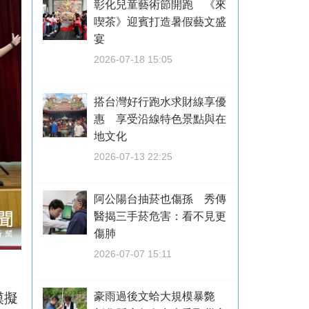
彰化兒童藝術節開跑 《來
喫茶》迎賓打造暑假藝文盛
宴
2026-07-18 15:05
搭台灣好行跑水求財線享優
惠 享受沿線特色景點與在
地文化
2026-07-13 22:25
阿公陽台抽菸也傷孫 秀傳
醫揭三手菸危害：看不見更
傷肺
2026-07-07 15:11
豪雨過後文蛤大規模暴斃
模擬