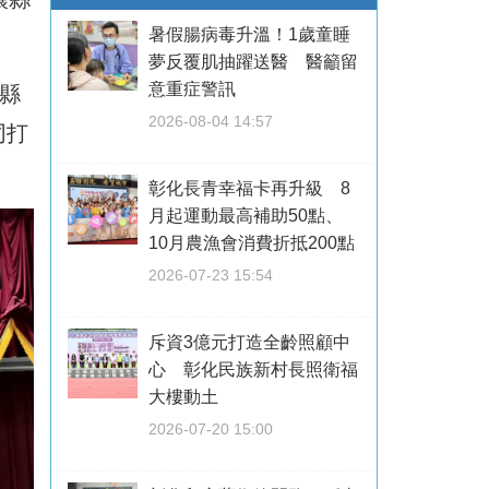
暑假腸病毒升溫！1歲童睡
夢反覆肌抽躍送醫 醫籲留
意重症警訊
縣
2026-08-04 14:57
同打
彰化長青幸福卡再升級 8
月起運動最高補助50點、
10月農漁會消費折抵200點
2026-07-23 15:54
斥資3億元打造全齡照顧中
心 彰化民族新村長照衛福
大樓動土
2026-07-20 15:00