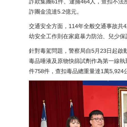
詐欺集團61件、逮捕464人，查扣不法
詐團金流達5.2億元。
交通安全方面，114年全般交通事故共4萬
幼安全工作則在家庭暴力防治、兒少保
針對毒駕問題，警察局自5月23日起
毒品唾液及原物快篩試劑作為第一線執勤
件758件，查扣毒品總重量達1萬5,9