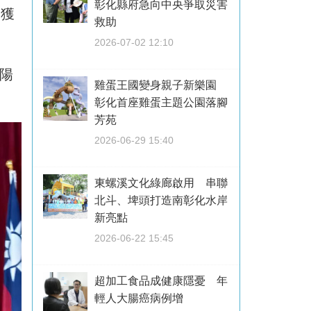
彰化縣府急向中央爭取災害
榮獲
救助
2026-07-02 12:10
陽
雞蛋王國變身親子新樂園
彰化首座雞蛋主題公園落腳
芳苑
2026-06-29 15:40
東螺溪文化綠廊啟用 串聯
北斗、埤頭打造南彰化水岸
新亮點
2026-06-22 15:45
超加工食品成健康隱憂 年
輕人大腸癌病例增