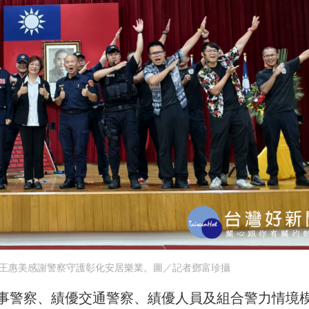
，王惠美感謝警察守護彰化安居樂業。圖／記者鄧富珍攝
事警察、績優交通警察、績優人員及組合警力情境