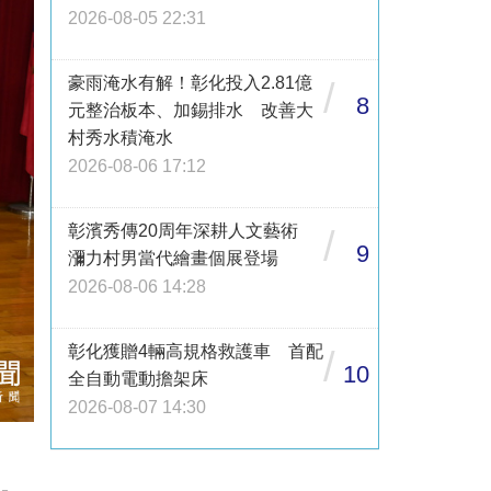
2026-08-05 22:31
豪雨淹水有解！彰化投入2.81億
/
8
元整治板本、加錫排水 改善大
村秀水積淹水
2026-08-06 17:12
彰濱秀傳20周年深耕人文藝術
/
9
瀰力村男當代繪畫個展登場
2026-08-06 14:28
彰化獲贈4輛高規格救護車 首配
/
10
全自動電動擔架床
2026-08-07 14:30