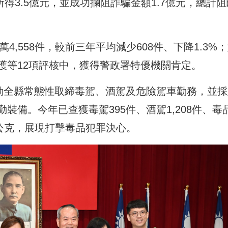
所得3.5億元，並成功攔阻詐騙金額1.7億元，總計阻
4,558件，較前三年平均減少608件、下降1.3%
護等12項評核中，獲得警政署特優機關肯定。
啟動全縣常態性取締毒駕、酒駕及危險駕車勤務，並採
裝備。今年已查獲毒駕395件、酒駕1,208件、毒
24公克，展現打擊毒品犯罪決心。