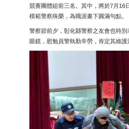
競賽團體組前三名。其中，將於7月16
模範警察殊榮，為職涯畫下圓滿句點。
警察節前夕，彰化縣警察之友會也特別
眼鏡，慰勉員警執勤辛勞，肯定其維護