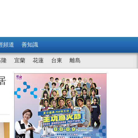
經頻道
善知識
基隆
宜蘭
花蓮
台東
離島
居