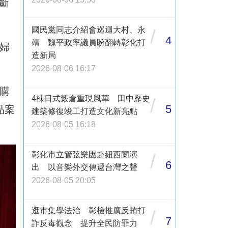
斷
國民黨同志介紹會巡迴大村、永
/
4
靖 魏平政率議員盼翻轉彰化打
；婦
造新局
2026-08-06 16:17
購
4棟日式穀倉重現風華 田中歷史
/
5
品案
建築修復竣工打造文化新亮點
2026-08-05 16:18
彰化市立管弦樂團赴紐西蘭演
/
6
出 以音樂外交傳遞台灣之聲
2026-08-05 20:05
逛市集學法治 彰檢推廣反賄打
/
7
詐反毒觀念 提升全民防罪力