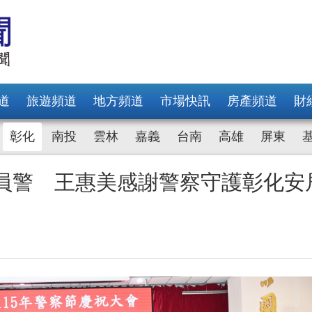
道
旅遊頻道
地方頻道
市場快訊
房產頻道
財
彰化
南投
雲林
嘉義
台南
高雄
屏東
優員警 王惠美感謝警察守護彰化安