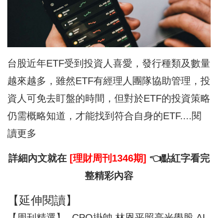
台股近年ETF受到投資人喜愛，發行種類及數量
越來越多，雖然ETF有經理人團隊協助管理，投
資人可免去盯盤的時間，但對於ETF的投資策略
仍需概略知道，才能找到符合自身的ETF....閱
讀更多
詳細內文就在
[理財周刊1346期]
👈點
紅字
看完
整精彩內容
【延伸閱讀】
【周刊精選】- CPO掛帥 林恩平照亮光學股 AI