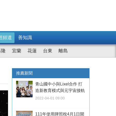
經頻道
善知識
基隆
宜蘭
花蓮
台東
離島
推薦新聞
青山國中小與Lixel合作 打
造新教育模式與元宇宙接軌
2022-04-01 09:00
111年使用牌照稅4月1日開