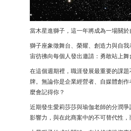
當木星進獅子，這一年將成為一場關於
獅子座象徵舞台、榮耀、創造力與自我
宙彷彿向每個人發出邀請：勇敢站上舞
在這個週期裡，職涯發展最重要的課題
牌。無論你是企業經營者、自媒體創作
麼會記得你？
近期發生愛莉莎莎與瑜伽老師的分潤爭
影響力，與在此商案中的不可替代性，