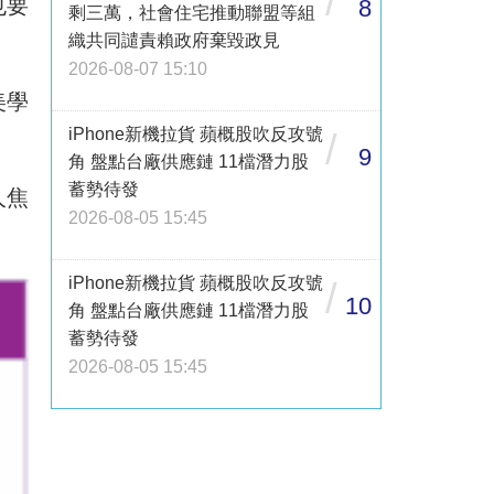
/
也要
8
剩三萬，社會住宅推動聯盟等組
織共同譴責賴政府棄毀政見
2026-08-07 15:10
美學
iPhone新機拉貨 蘋概股吹反攻號
/
9
角 盤點台廠供應鏈 11檔潛力股
蓄勢待發
人焦
2026-08-05 15:45
iPhone新機拉貨 蘋概股吹反攻號
/
10
角 盤點台廠供應鏈 11檔潛力股
蓄勢待發
2026-08-05 15:45