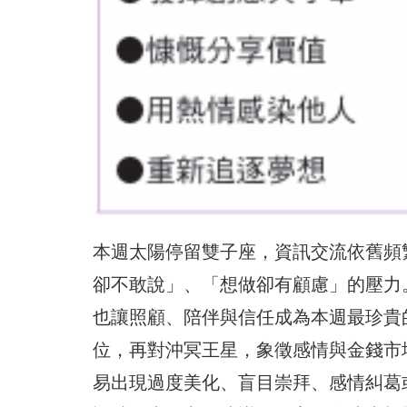
本週太陽停留雙子座，資訊交流依舊頻
卻不敢說」、「想做卻有顧慮」的壓力
也讓照顧、陪伴與信任成為本週最珍貴
位，再對沖冥王星，象徵感情與金錢市
易出現過度美化、盲目崇拜、感情糾葛