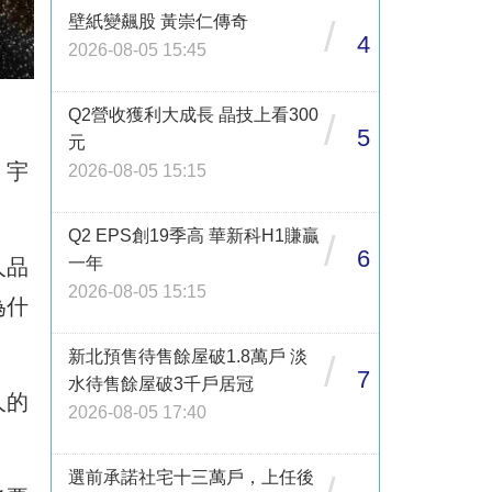
壁紙變飆股 黃崇仁傳奇
/
4
2026-08-05 15:45
Q2營收獲利大成長 晶技上看300
/
5
元
，宇
2026-08-05 15:15
Q2 EPS創19季高 華新科H1賺贏
/
6
一年
人品
2026-08-05 15:15
為什
新北預售待售餘屋破1.8萬戶 淡
/
7
水待售餘屋破3千戶居冠
人的
2026-08-05 17:40
選前承諾社宅十三萬戶，上任後