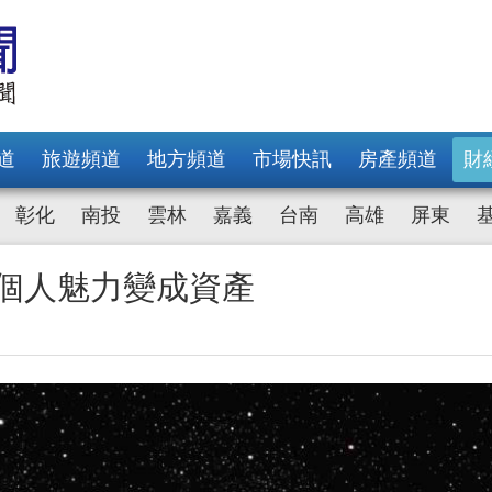
道
旅遊頻道
地方頻道
市場快訊
房產頻道
財
彰化
南投
雲林
嘉義
台南
高雄
屏東
把個人魅力變成資產