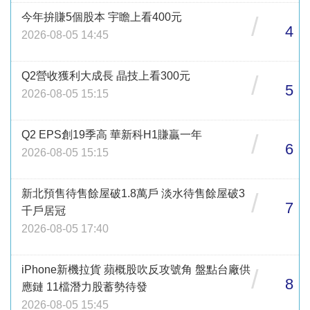
今年拚賺5個股本 宇瞻上看400元
/
4
2026-08-05 14:45
Q2營收獲利大成長 晶技上看300元
/
5
2026-08-05 15:15
Q2 EPS創19季高 華新科H1賺贏一年
/
6
2026-08-05 15:15
新北預售待售餘屋破1.8萬戶 淡水待售餘屋破3
/
7
千戶居冠
2026-08-05 17:40
iPhone新機拉貨 蘋概股吹反攻號角 盤點台廠供
/
8
應鏈 11檔潛力股蓄勢待發
2026-08-05 15:45