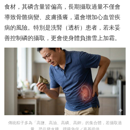
食材，其磷含量皆偏高，長期攝取過量不僅會
導致骨骼病變、皮膚搔癢，還會增加心血管疾
病的風險。特別是洗腎（透析）患者，若未妥
善控制磷的攝取，更會使身體負擔雪上加霜。
傳統粽子多為「高鹽、高油、高磷、高鉀」的集合體，若攝取過
量，恐引發水腫、呼吸急促／嘉基提供