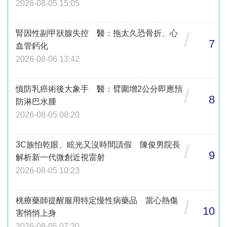
2026-08-05 15:05
腎因性副甲狀腺失控 醫：拖太久恐骨折、心
/
7
血管鈣化
2026-08-06 13:42
慎防乳癌術後大象手 醫：臂圍增2公分即應預
/
8
防淋巴水腫
2026-08-05 08:20
3C族怕乾眼、眩光又沒時間請假 陳俊男院長
/
9
解析新一代微創近視雷射
2026-08-05 10:23
桃療藥師提醒服用特定慢性病藥品 當心熱傷
/
10
害悄悄上身
2026-08-05 07:20