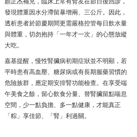
顏正杰補充，臨床上常有腎友在節日後回診，
發現體重因水分滯留暴增兩、三公斤。因此，
透析患者於節慶期間更需嚴格控管每日飲水量
與體重，切勿抱持「一年才一次」的心態放縱
大吃。
嘉基提醒，慢性腎臟病初期症狀並不明顯，若
平時患有高血壓、糖尿病或有長期服藥習慣的
危險族群，應定期安排腎功能檢查。在享受端
午美食之餘，留心飲食分量、替腎臟留點喘息
空間，少一點負擔、多一點健康，才能真正
「粽」享佳節、「腎」利過關。