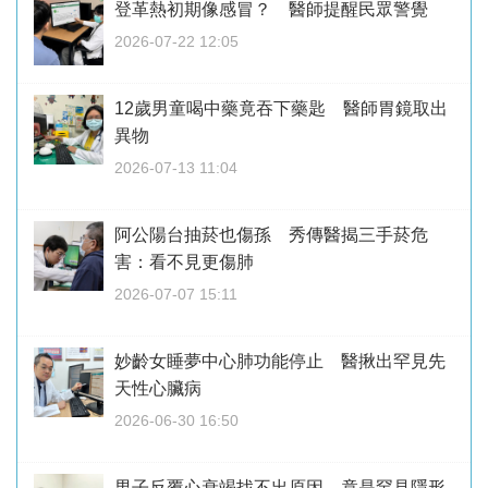
登革熱初期像感冒？ 醫師提醒民眾警覺
2026-07-22 12:05
12歲男童喝中藥竟吞下藥匙 醫師胃鏡取出
異物
2026-07-13 11:04
阿公陽台抽菸也傷孫 秀傳醫揭三手菸危
害：看不見更傷肺
2026-07-07 15:11
妙齡女睡夢中心肺功能停止 醫揪出罕見先
天性心臟病
2026-06-30 16:50
男子反覆心衰竭找不出原因 竟是罕見隱形