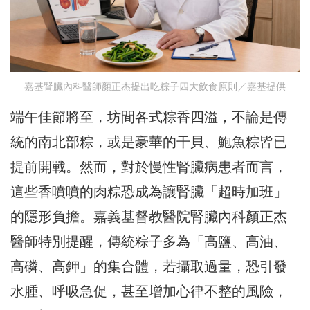
嘉基腎臟內科醫師顏正杰提出吃粽子四大飲食原則／嘉基提供
端午佳節將至，坊間各式粽香四溢，不論是傳
統的南北部粽，或是豪華的干貝、鮑魚粽皆已
提前開戰。然而，對於慢性腎臟病患者而言，
這些香噴噴的肉粽恐成為讓腎臟「超時加班」
的隱形負擔。嘉義基督教醫院腎臟內科顏正杰
醫師特別提醒，傳統粽子多為「高鹽、高油、
高磷、高鉀」的集合體，若攝取過量，恐引發
水腫、呼吸急促，甚至增加心律不整的風險，