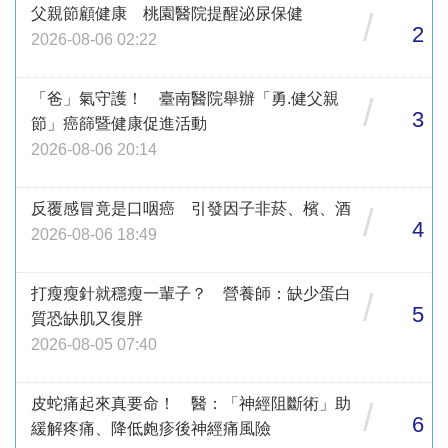
父親節顧健康 桃園醫院提醒泌尿保健
/
2
2026-08-06 02:22
「爸」氣守護！ 臺南醫院舉辦「勇.健父親
/
3
節」癌篩暨健康促進活動
2026-08-06 20:14
反覆感冒竟是口咽癌 引發因子非菸、檳、酒
/
4
2026-08-06 18:49
打瘦瘦針就穩瘦一輩子？ 營養師：缺少蛋白
/
5
質恐缺肌又復胖
2026-08-05 07:40
皮蛇痛起來真要命！ 醫：「神經阻斷術」助
/
6
緩解疼痛、降低皰疹後神經痛風險