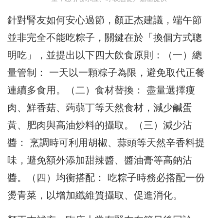
針對腎友如何安心過節，顏正杰建議，端午節
並非完全不能吃粽子，關鍵在於「換個方式聰
明吃」，並提出以下四大飲食原則：（一）總
量管制： 一天以一顆粽子為限，避免取代正餐
連續多食用。（二）食材替換： 盡量選擇瘦
肉、鮮香菇、蒟蒻丁等天然食材，減少鹹蛋
黃、肥肉與高油炒料的攝取。（三）減少沾
醬： 烹調時可利用胡椒、蒜頭等天然辛香料提
味，避免額外添加甜辣醬、醬油膏等高鈉沾
醬。（四）均衡搭配： 吃粽子時務必搭配一份
燙青菜，以增加纖維質攝取、促進消化。