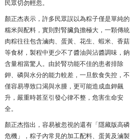
民眾切勿輕忽。
顏正杰表示，許多民眾誤以為粽子僅是單純的
糯米與配料，實則對腎臟負擔極大，一顆傳統
肉粽往往包含滷肉、蛋黃、花生、蝦米、香菇
等食材，製程中更少不了醬油與沾醬調味，鈉
含量相當驚人。由於腎功能不佳的患者排除
鉀、磷與水分的能力較差，一旦飲食失控，不
僅容易導致口渴與水腫，更可能造成血鉀飆
升，嚴重時甚至引發心律不整，危害生命安
全。
顏正杰指出，容易被忽視的還有「隱藏版高磷
危機」，粽子內常見的加工配料、蛋黃及滷製