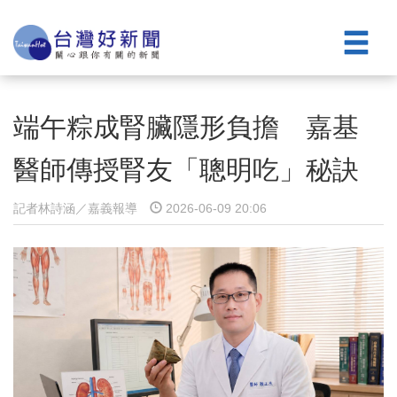
端午粽成腎臟隱形負擔 嘉基
醫師傳授腎友「聰明吃」秘訣
記者林詩涵／嘉義報導
2026-06-09 20:06