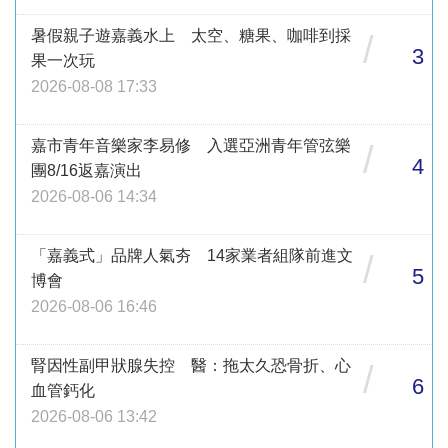
暑假親子遊嘉義水上 太空、糖果、咖啡到採
/
3
果一次玩
2026-08-08 17:33
嘉市青年音樂家李易修 入選亞洲青年管弦樂
/
4
團8/16返嘉演出
2026-08-06 14:34
「嘉義式」品牌人氣夯 14家業者組隊前進文
/
5
博會
2026-08-06 16:46
腎因性副甲狀腺失控 醫：拖太久恐骨折、心
/
6
血管鈣化
2026-08-06 13:42