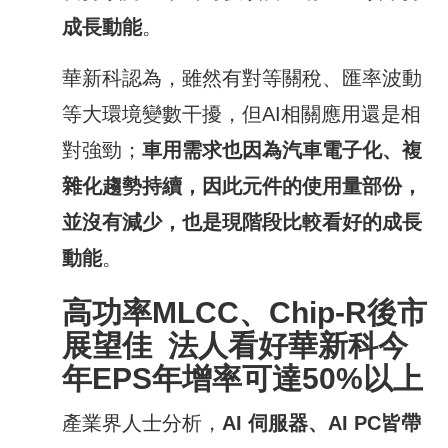
成長動能
。
華新科認為，雖然有對等關稅、匯率波動
等大環境變數干擾，但AI相關應用還是相
對強勁；
車用需求也因為汽車電子化、複
雜化趨勢持續，因此元件的使用量部份，
並沒有減少，也是現階段比較看好的成長
動能
。
高功率
MLCC
、
Chip-R
後市
展望佳
法人
看好華新科今
年
EPS
年增率可達
50%
以上
產業界人士分析，
AI
伺服器、
AI PC
皆帶