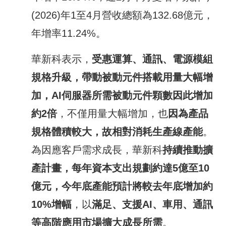
(2026)年1至4月營收總額為132.68億元，
年增率11.24%。
華新科表示，
受惠運算、通訊、電源模組
規格升級，帶動被動元件搭載用量大幅增
加，
AI
伺服器所需被動元件顆數因此增加
約
2
倍
，不僅用量大幅增加，也
因為產品
規格體積較大，故相對消耗生產線產能
。
為因應客戶需求成長，華新科
持續推動擴
產計畫，每年資本支出規劃約達
5
億至
10
億元，今年底產能預計將較去年底增加約
10%
增幅
，以
滿足、支援
AI
、車用、通訊
等高階應用市場擴大成長所需
。