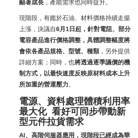
顯著成長
，產能需求也同時提升。
現階段，有鑑於石油、材料價格持續走揚
上漲，決議自
6
月
1
日起，針對電阻、部分
電容產品進行價格調整，具體調整幅度將
會依各產品規格、型號、種類
，另外提供
詳細方案；同時，也
將透過逐季議價的機
制方式，以最快速度反映原材料成本上升
所加重的營運壓力
。
電源、資料處理體積利用率
最大化
看好可
同步帶動新
型元件拉貨需求
AI
、高階伺服器應用，現階段已經成為華