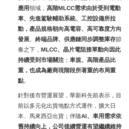
應用
領域，
高階
MLCC
需求由於受到電動
車、先進駕駛輔助系統、工控設備所拉
動，產品規格朝向高電容、高可靠度方向
發展
。
終端品牌、供應鏈同步調整庫存
節
奏之下，
MLCC
、晶片電阻接單動向因此
持續受到市場關注
；
車規、高階產品比
重，也成為廠商現階段所著重的布局重
點
。
針對後市營運展望，華新科先前表示，目
前以多元化出貨地點方式運作，擴大日
本、馬來西亞出貨；伴隨
AI
、車用需求依
舊持續向上，
公司後續
營運
有望繼續
維持