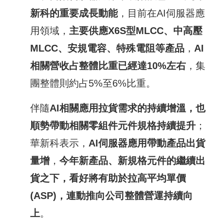
新科的重要成長動能
，目前在AI伺服器應
用領域，
主要供應
X6S
型
MLCC
、中高壓
MLCC
、安規電容、特殊電阻等產品
，
AI
相關營收占整體比重已經達
10%
左右
，集
團整體則約占5%至6%比重。
伴隨
AI
相關應用拉貨需求的持續增溫，也
順勢帶動相關零組件元件規格持續提升
；
華新科表示，
AI
伺服器應用帶動產品出貨
量增
，
今
年新產品、新規格元件的繼續出
貨之下，看好將有助於拉高平均單價
(ASP)
，連動推向公司整體營運持續向
上
。