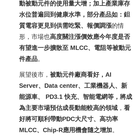
動被動元件的使用量大增；加上產業庫存
水位普遍回到健康水準，部分產品如：鉭
質電容更見到供需吃緊、報價調漲
的情
形，市場也
高度關注漲價效應
今
年度是否
有望進一步擴散至
MLCC
、電阻等被動元
件產品
。
展望後市，
被動元件廠商看好，
AI
Server
、
Data center
、工業機器人、新
能源車、
PD3.1
快充、智能電網等，將成
為主要市場預估成長動能較高的領域
，
看
好將可順利帶動
PDC
大尺寸、高功率
MLCC
、
Chip-R
應用機會隨之增加
。