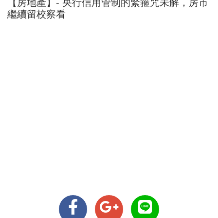
【房地產】- 央行信用管制的緊箍咒未解，房市
繼續留校察看