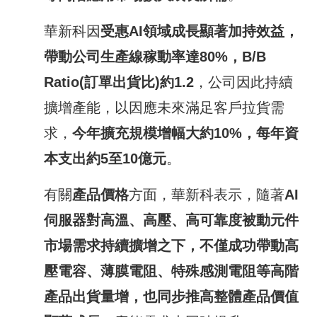
華新科因
受惠
AI
領域成長顯著加持效益，
帶動公司生產線稼動率達
80%
，
B/B
Ratio(
訂單出貨比
)
約
1.2
，公司因此持續
擴增產能，以因應未來滿足客戶拉貨需
求，
今年擴充規模增幅大約
10%
，每年資
本支出約
5
至
10
億元
。
有關
產品價格
方面，華新科表示，隨著
AI
伺服器對高溫、高壓、高可靠度被動元件
市場需求持續擴增之下，不僅成功帶動高
壓電容、薄膜電阻、特殊感測電阻等高階
產品出貨量增，也同步推高整體產品價值