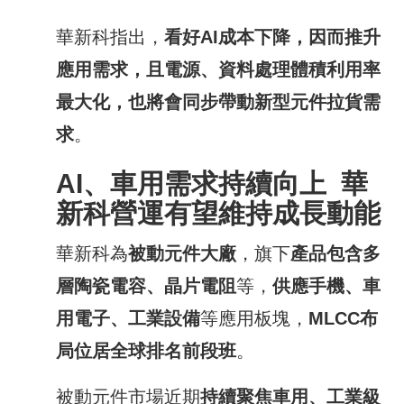
華新科指出，
看好
AI
成本下降，因而推升
應用需求，且電源、資料處理體積利用率
最大化，也將會同步帶動新型元件拉貨需
求
。
AI
、車用需求持續向上
華
新科營運有望維持成長動能
華新科為
被動元件大廠
，旗下
產品包含多
層陶瓷電容、晶片電阻
等，
供應手機、車
用電子、工業設備
等應用板塊，
MLCC
布
局位居全球排名前段班
。
被動元件市場近期
持續聚焦車用、工業級