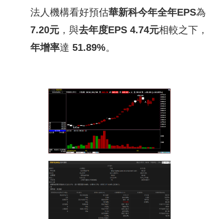
法人機構看好預估
華新科
今
年全年
EPS
為
7.20
元
，與
去年度
EPS
4.74
元
相較之下，
年增率
達
51.89
%
。