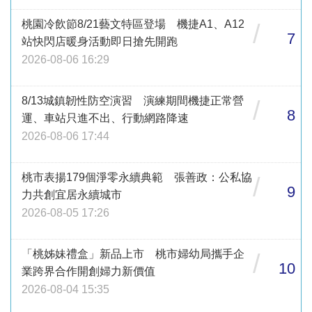
桃園冷飲節8/21藝文特區登場 機捷A1、A12
/
7
站快閃店暖身活動即日搶先開跑
2026-08-06 16:29
8/13城鎮韌性防空演習 演練期間機捷正常營
/
8
運、車站只進不出、行動網路降速
2026-08-06 17:44
桃市表揚179個淨零永續典範 張善政：公私協
/
9
力共創宜居永續城市
2026-08-05 17:26
「桃姊妹禮盒」新品上市 桃市婦幼局攜手企
/
10
業跨界合作開創婦力新價值
2026-08-04 15:35