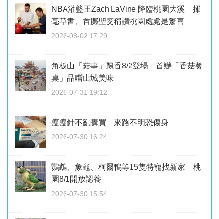
NBA灌籃王Zach LaVine 降臨桃園大溪 揮
毫草書、首擲聖筊稱讚桃園處處是驚喜
2026-08-02 17:29
角板山「菇事」飄香8/2登場 首辦「香菇餐
桌」品嚐山城美味
2026-07-31 19:12
瘦瘦針不亂購買 來路不明恐傷身
2026-07-30 16:24
鸚鵡、象龜、柯爾鴨等15隻特寵找新家 桃
園8/1開放認養
2026-07-30 15:54