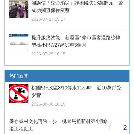
婦誤信「改命消災」詐術險失13萬餘元 警
成功攔阻保住積蓄
2026-07-27 15:17
提升服務效能 新屋區4條市區客運路線轉
型桃小巴7/27起試辦3個月
2026-07-25 16:15
熱門新聞
桃園5行政區8/10停水11小時 近10萬戶受
影響
2026-08-06 18:15
保存眷村文化再跨一步 桃園馬祖新村第4期修
/
2
復工程動工