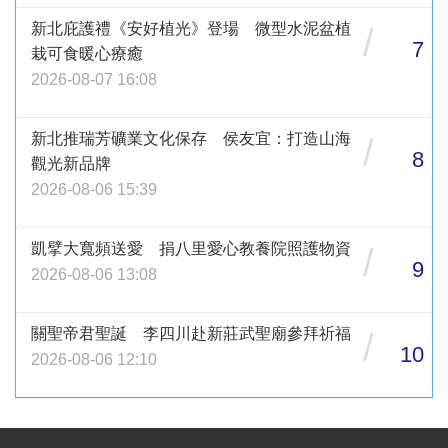
新北庇護禮《安好植光》登場 微型水泥盆植
/
7
栽可食暖心療癒
2026-08-07 16:08
新北推瑞芳礦業文化保存 侯友宜：打造山海
/
8
觀光新品牌
2026-08-06 15:39
凱擘大寬頻送愛 捐八里愛心教養院照護物資
/
9
2026-08-06 13:08
關聖帝君聖誕 李四川赴新莊武聖廟參拜祈福
/
10
2026-08-06 12:10