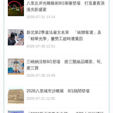
八里左岸光雕藝術8/1璀璨登場 打造夏夜浪
漫光影盛宴
2026-07-31 13:14
新北第2季違法雇主名單 「統聯客運」及
「精華光學」屢勞工超時遭重罰
2026-07-30 12:51
三峽納涼祭8/1登場 搭三鶯線品嚐茶、筍、
蜜三寶
2026-07-28 13:46
2026八里城市沙雕展 8/1熱鬧登場
2026-07-21 11:05