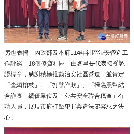
另也表揚「內政部及本府114年社區治安營造工
作評鑑」18個優質社區，由各里長代表接受認
證標章，感謝積極推動治安社區營造，並肯定
「查緝槍枝」、「打擊詐欺」、「掃蕩黑幫結
合詐團」績優單位及「公共安全聯合稽查」有
功人員，展現市府打擊犯罪與違法零容忍之決
心。