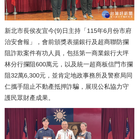
新北市長侯友宜今(9)日主持「115年6月份市府
治安會報」，會前頒獎表揚銀行及超商聯防攔
阻詐欺案件有功人員，包括第一商業銀行大坪
林分行攔阻600萬元，以及統一超商板信門市攔
阻32萬6,300元，並肯定地政事務所及警察局同
仁攜手阻止不動產抵押詐騙，展現公私協力守
護民眾財產成果。