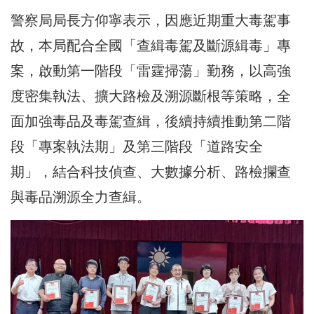
警察局局長方仰寧表示，因應近期重大毒駕事
故，本局配合全國「查緝毒駕及斷源緝毒」專
案，啟動第一階段「雷霆掃蕩」勤務，以高強
度密集執法、擴大路檢及溯源斷根等策略，全
面加強毒品及毒駕查緝，後續持續推動第二階
段「專案執法期」及第三階段「道路安全
期」，結合科技偵查、大數據分析、路檢攔查
與毒品溯源全力查緝。