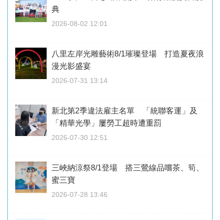
典
2026-08-02 12:01
八里左岸光雕藝術8/1璀璨登場 打造夏夜浪
漫光影盛宴
2026-07-31 13:14
新北第2季違法雇主名單 「統聯客運」及
「精華光學」屢勞工超時遭重罰
2026-07-30 12:51
三峽納涼祭8/1登場 搭三鶯線品嚐茶、筍、
蜜三寶
2026-07-28 13:46