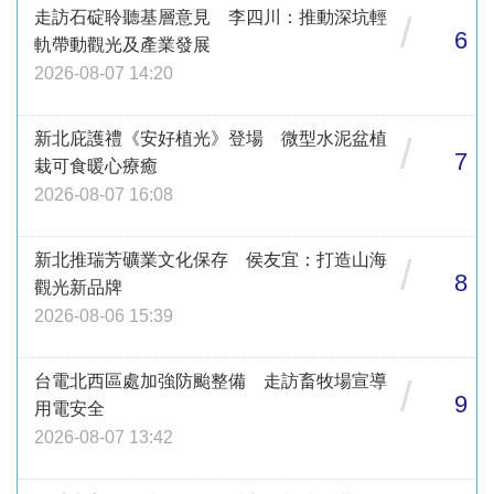
走訪石碇聆聽基層意見 李四川：推動深坑輕
/
6
軌帶動觀光及產業發展
2026-08-07 14:20
新北庇護禮《安好植光》登場 微型水泥盆植
/
7
栽可食暖心療癒
2026-08-07 16:08
新北推瑞芳礦業文化保存 侯友宜：打造山海
/
8
觀光新品牌
2026-08-06 15:39
台電北西區處加強防颱整備 走訪畜牧場宣導
/
9
用電安全
2026-08-07 13:42