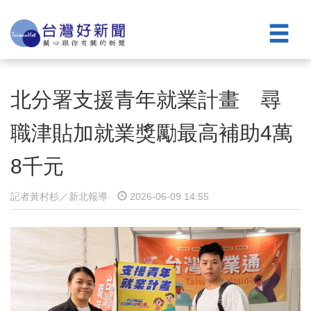
北分署支援青年就業計畫 尋
職津貼加就業獎勵最高補助4萬
8千元
記者黃村杉／新北報導
2026-06-09 14:55