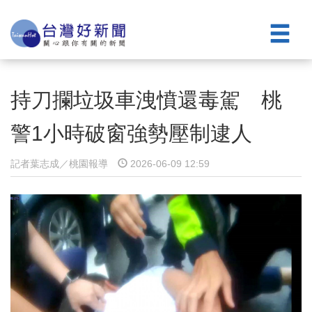
持刀攔垃圾車洩憤還毒駕 桃
警1小時破窗強勢壓制逮人
記者葉志成／桃園報導
2026-06-09 12:59