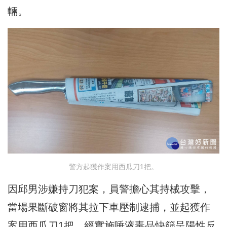
輛。
警方起獲作案用西瓜刀1把。
因邱男涉嫌持刀犯案，員警擔心其持械攻擊，
當場果斷破窗將其拉下車壓制逮捕，並起獲作
案用西瓜刀1把。經實施唾液毒品快篩呈陽性反