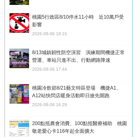
桃園5行政區8/10停水11小時 近10萬戶受
影響
2026-08-06 18:15
8/13城鎮韌性防空演習 演練期間機捷正常
營運、車站只進不出、行動網路降速
2026-08-06 17:44
桃園冷飲節8/21藝文特區登場 機捷A1、
A12站快閃店暖身活動即日搶先開跑
2026-08-06 16:29
200點抵農會消費、100點抵醫療補助 桃園
敬老愛心卡116年起全面擴大