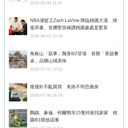
2026-08-04 11:07
NBA灌籃王Zach LaVine 降臨桃園大溪 揮
毫草書、首擲聖筊稱讚桃園處處是驚喜
2026-08-02 17:29
角板山「菇事」飄香8/2登場 首辦「香菇餐
桌」品嚐山城美味
2026-07-31 19:12
瘦瘦針不亂購買 來路不明恐傷身
2026-07-30 16:24
鸚鵡、象龜、柯爾鴨等15隻特寵找新家 桃
園8/1開放認養