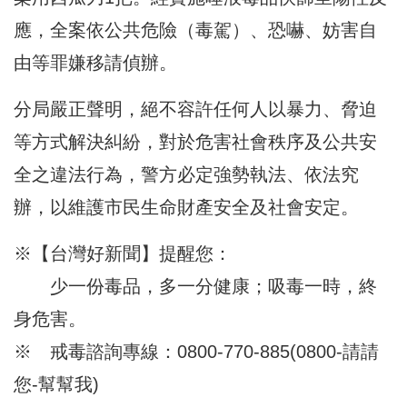
應，全案依公共危險（毒駕）、恐嚇、妨害自
由等罪嫌移請偵辦。
分局嚴正聲明，絕不容許任何人以暴力、脅迫
等方式解決糾紛，對於危害社會秩序及公共安
全之違法行為，警方必定強勢執法、依法究
辦，以維護市民生命財產安全及社會安定。
※【台灣好新聞】提醒您：
少一份毒品，多一分健康；吸毒一時，終
身危害。
※ 戒毒諮詢專線：0800-770-885(0800-請請
您-幫幫我)