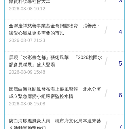
3
錯資料誤導社會大眾
2026-08-08 10:12
全聯慶祥慈善事業基金會捐贈物資 張善政：
/
4
讓愛心觸及更多需要的市民
2026-08-07 21:23
展現「水彩畫之都」藝術風華 「2026桃園水
/
5
韻會員聯展」盛大登場
2026-08-09 15:48
因應白海豚颱風發布海上颱風警報 北水分署
/
6
成立緊急應變小組嚴密監控水情
2026-08-08 15:08
防白海豚颱風豪大雨 桃市府文化局本週末藝
/
7
文活動異動報你知