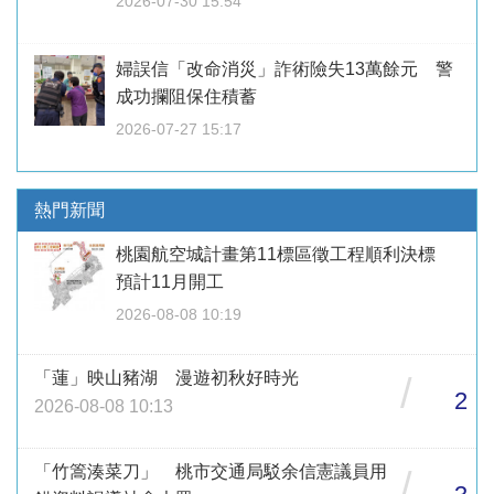
2026-07-30 15:54
婦誤信「改命消災」詐術險失13萬餘元 警
成功攔阻保住積蓄
2026-07-27 15:17
熱門新聞
桃園航空城計畫第11標區徵工程順利決標
預計11月開工
2026-08-08 10:19
「蓮」映山豬湖 漫遊初秋好時光
/
2
2026-08-08 10:13
「竹篙湊菜刀」 桃市交通局駁余信憲議員用
/