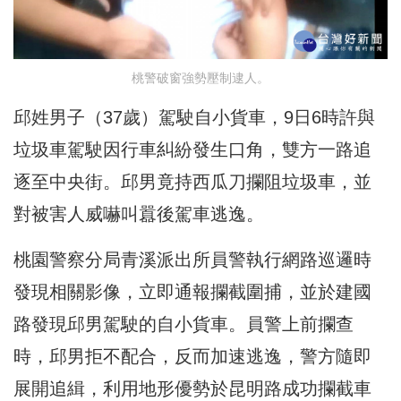
桃警破窗強勢壓制逮人。
邱姓男子（37歲）駕駛自小貨車，9日6時許與
垃圾車駕駛因行車糾紛發生口角，雙方一路追
逐至中央街。邱男竟持西瓜刀攔阻垃圾車，並
對被害人威嚇叫囂後駕車逃逸。
桃園警察分局青溪派出所員警執行網路巡邏時
發現相關影像，立即通報攔截圍捕，並於建國
路發現邱男駕駛的自小貨車。員警上前攔查
時，邱男拒不配合，反而加速逃逸，警方隨即
展開追緝，利用地形優勢於昆明路成功攔截車