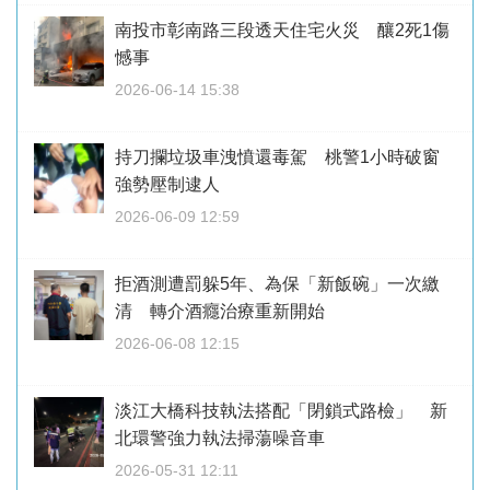
南投市彰南路三段透天住宅火災 釀2死1傷
憾事
2026-06-14 15:38
持刀攔垃圾車洩憤還毒駕 桃警1小時破窗
強勢壓制逮人
2026-06-09 12:59
拒酒測遭罰躲5年、為保「新飯碗」一次繳
清 轉介酒癮治療重新開始
2026-06-08 12:15
淡江大橋科技執法搭配「閉鎖式路檢」 新
北環警強力執法掃蕩噪音車
2026-05-31 12:11