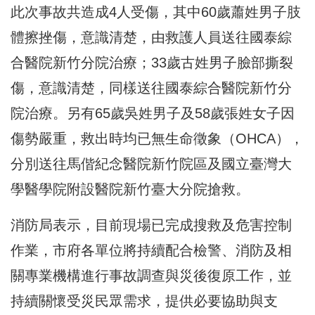
此次事故共造成4人受傷，其中60歲蕭姓男子肢
體擦挫傷，意識清楚，由救護人員送往國泰綜
合醫院新竹分院治療；33歲古姓男子臉部撕裂
傷，意識清楚，同樣送往國泰綜合醫院新竹分
院治療。另有65歲吳姓男子及58歲張姓女子因
傷勢嚴重，救出時均已無生命徵象（OHCA），
分別送往馬偕紀念醫院新竹院區及國立臺灣大
學醫學院附設醫院新竹臺大分院搶救。
消防局表示，目前現場已完成搜救及危害控制
作業，市府各單位將持續配合檢警、消防及相
關專業機構進行事故調查與災後復原工作，並
持續關懷受災民眾需求，提供必要協助與支