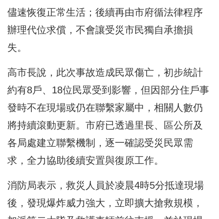
儘速恢復正常生活；後續再由市府循法律程序
辦理代位求償，不會讓受災市民獨自承擔損
失。
高市長說，此次事故造成民眾傷亡，初步統計
約有8戶、18位民眾受到影響，但因部分住戶事
發時不在現場或仍在聯繫家屬中，相關人數仍
將持續滾動更新。市府已透過里長、區公所及
各局處建立聯繫機制，逐一確認受災民眾需
求，全力協助後續安置與復原工作。
消防局表示，救災人員於凌晨4時5分抵達現場
後，發現爆炸威力強大，立即擴大搶救規模，