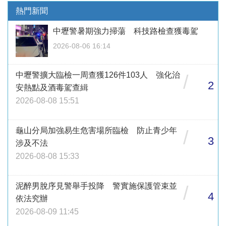
熱門新聞
中壢警暑期強力掃蕩 科技路檢查獲毒駕
2026-08-06 16:14
中壢警擴大臨檢一周查獲126件103人 強化治
/
2
安熱點及酒毒駕查緝
2026-08-08 15:51
龜山分局加強易生危害場所臨檢 防止青少年
/
3
涉及不法
2026-08-08 15:33
泥醉男脫序見警舉手投降 警實施保護管束並
/
4
依法究辦
2026-08-09 11:45