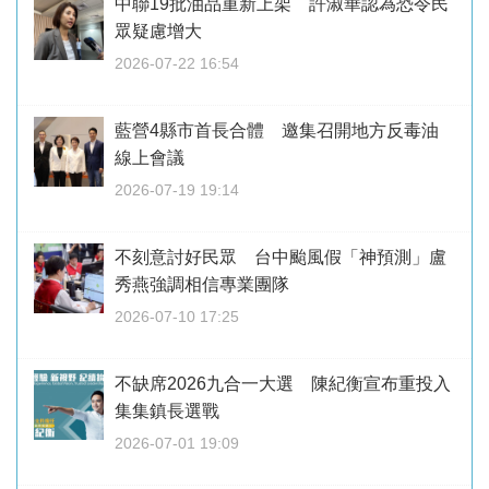
中聯19批油品重新上架 許淑華認為恐令民
眾疑慮增大
2026-07-22 16:54
藍營4縣市首長合體 邀集召開地方反毒油
線上會議
2026-07-19 19:14
不刻意討好民眾 台中颱風假「神預測」盧
秀燕強調相信專業團隊
2026-07-10 17:25
不缺席2026九合一大選 陳紀衡宣布重投入
集集鎮長選戰
2026-07-01 19:09