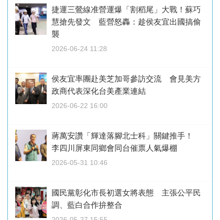
捷運三鶯線准營運爆「割稻尾」大戰！蘇巧
慧搶先發文 藍營怒轟：趁侯友宜出國搞偷
襲
2026-06-24 11:28
侯友宜率團赴美芝加哥參訪交流 會見美方
政商代表深化台美產業連結
2026-06-22 16:00
蔣萬安讚「輝達落腳北士科」關鍵推手！
李四川屏東同鄉會同台催票人氣爆棚
2026-05-31 10:46
國民黨彰化市長初選女將表態 主張公平民
調、藍白合作拚整合
2026-05-27 15:55