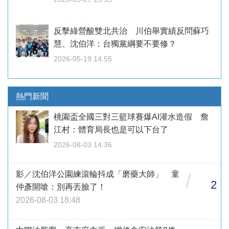
反擊綠營酸雙北共治 川伯舉實績反問蘇巧
慧、沈伯洋：台獨黨綱要不要修？
2026-05-19 14:55
熱門新聞
桃園盃全國三對三籃球賽爆AI灌水造假 詹
江村：體育局長也是可以下台了
2026-08-03 14:36
影／沈伯洋公園練滾輪抖成「磨藥大師」 童
/
2
仲彥開嗆：別再丟臉了！
2026-08-03 18:48