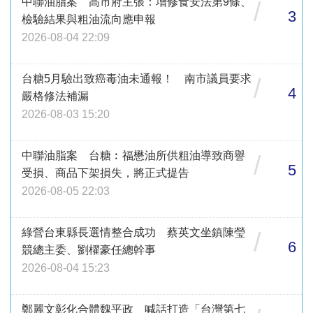
中聯油脂案 高市府主張：增修食安法第9條、
/
3
檢驗結果與粗油流向應申報
2026-08-04 22:09
台糖5月驗出致癌毒油未通報！ 南市議員要求
/
4
嚴格修法補漏
2026-08-03 15:20
中聯油脂案 台糖︰福懋油所供粗油導致商譽
/
5
受損、商品下架損失，將正式提告
2026-08-05 22:03
綠營台東縣長選情整合成功 蔡英文坐鎮陳瑩
/
6
競總主委、劉櫂豪任總幹事
2026-08-04 15:23
鄭麗文彰化合體魏平政 喊話打造「台灣第七