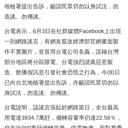
地檢署提出告訴，籲請民眾切勿以身試法，勿
造謠、勿傳謠。
台電表示，6月3日在社群媒體Facebook上出現
一則網路謠言，有網友竄改經濟部官網畫面製
作不實圖片，並冒用台電公司名義，謊稱台灣
部分地區將分區限電。台電強烈譴責惡意製
造、散播假訊息引發社會恐慌之行為，今(8)日
已向台北地檢署提出告訴，亦籲請民眾切勿以
身試法，勿造謠、勿傳謠。
台電說明，該謠言張貼於網路當日，全台最高
用電達3934.7萬瓩，備轉容量率仍達22.58％，