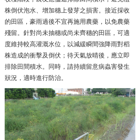
株倒伏泡水、增加穗上發芽之損害。接近採收
的田區，豪雨過後不宜再施用農藥，以免農藥
殘留。針對尚未抽穗或尚未齊穗的田區，可適
度維持較高灌溉水位，以減緩瞬間強降雨對稻
株造成的衝擊及倒伏；待天氣放晴後，應立即
排除田間積水。同時，請持續留意病蟲害發生
狀況，適時進行防治。