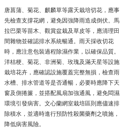
唐菖蒲、菊花、麒麟草等露天栽培切花，應事
先檢查支撐花網，避免因強降雨造成倒伏。馬
拉巴栗等苗木、觀賞盆栽及草皮等，應清理田
間雜物並確認排水系統暢通。雨天採收切花
時，應注意包裝過程除濕作業，以確保品質。
洋桔梗、菊花、非洲菊、玫瑰及滿天星等設施
栽培花卉，應確認設施覆蓋完整無損，檢查雨
水槽、排水管道等是否通暢，必要時應降下天
窗及側捲簾，並搭配風扇加強通風，避免悶濕
環境引發病害。文心蘭網室栽培區則應儘速排
除積水，並適時進行預防性殺菌藥劑之噴施，
降低病害風險。