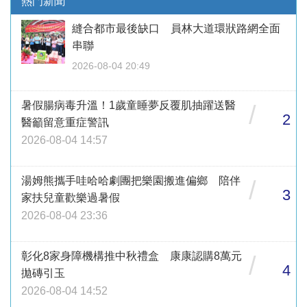
熱門新聞
縫合都市最後缺口 員林大道環狀路網全面
串聯
2026-08-04 20:49
暑假腸病毒升溫！1歲童睡夢反覆肌抽躍送醫
/
2
醫籲留意重症警訊
2026-08-04 14:57
湯姆熊攜手哇哈哈劇團把樂園搬進偏鄉 陪伴
/
3
家扶兒童歡樂過暑假
2026-08-04 23:36
彰化8家身障機構推中秋禮盒 康康認購8萬元
/
4
拋磚引玉
2026-08-04 14:52