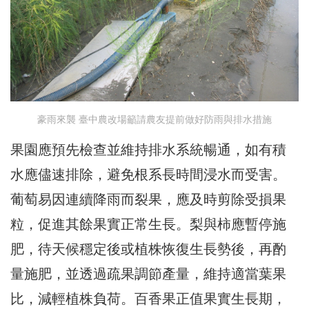
豪雨來襲 臺中農改場籲請農友提前做好防雨與排水措施
果園應預先檢查並維持排水系統暢通，如有積
水應儘速排除，避免根系長時間浸水而受害。
葡萄易因連續降雨而裂果，應及時剪除受損果
粒，促進其餘果實正常生長。梨與柿應暫停施
肥，待天候穩定後或植株恢復生長勢後，再酌
量施肥，並透過疏果調節產量，維持適當葉果
比，減輕植株負荷。百香果正值果實生長期，