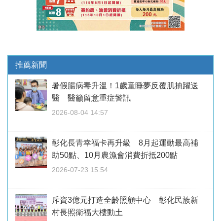
推薦新聞
暑假腸病毒升溫！1歲童睡夢反覆肌抽躍送
醫 醫籲留意重症警訊
2026-08-04 14:57
彰化長青幸福卡再升級 8月起運動最高補
助50點、10月農漁會消費折抵200點
2026-07-23 15:54
斥資3億元打造全齡照顧中心 彰化民族新
村長照衛福大樓動土