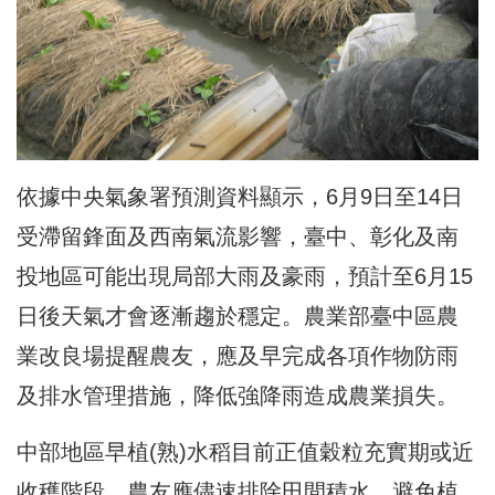
依據中央氣象署預測資料顯示，6月9日至14日
受滯留鋒面及西南氣流影響，臺中、彰化及南
投地區可能出現局部大雨及豪雨，預計至6月15
日後天氣才會逐漸趨於穩定。農業部臺中區農
業改良場提醒農友，應及早完成各項作物防雨
及排水管理措施，降低強降雨造成農業損失。
中部地區早植(熟)水稻目前正值穀粒充實期或近
收穫階段，農友應儘速排除田間積水，避免植