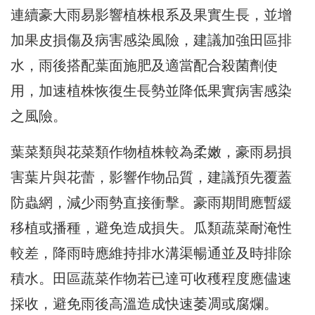
連續豪大雨易影響植株根系及果實生長，並增
加果皮損傷及病害感染風險，建議加強田區排
水，雨後搭配葉面施肥及適當配合殺菌劑使
用，加速植株恢復生長勢並降低果實病害感染
之風險。
葉菜類與花菜類作物植株較為柔嫩，豪雨易損
害葉片與花蕾，影響作物品質，建議預先覆蓋
防蟲網，減少雨勢直接衝擊。豪雨期間應暫緩
移植或播種，避免造成損失。瓜類蔬菜耐淹性
較差，降雨時應維持排水溝渠暢通並及時排除
積水。田區蔬菜作物若已達可收穫程度應儘速
採收，避免雨後高溫造成快速萎凋或腐爛。