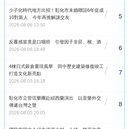
少子化時代地方出招！彰化市未婚聯誼6年促成
/
5
10對新人 今年再推解謎交友
2026-08-06 13:50
反覆感冒竟是口咽癌 引發因子非菸、檳、酒
/
6
2026-08-06 18:49
4棟日式穀倉重現風華 田中歷史建築修復竣工
/
7
打造文化新亮點
2026-08-05 16:18
彰化市立管弦樂團赴紐西蘭演出 以音樂外交
/
8
傳遞台灣之聲
2026-08-05 20:05