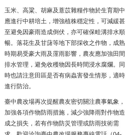
玉米、高粱、胡麻及薏苡雜糧作物於生育期中
應進行中耕培土，增強植株穩定性，可減緩甚
至避免因豪雨造成倒伏，亦可確保畦溝排水順
暢。落花生及甘藷等地下部採收之作物，成熟
時期易受豪大雨及霪雨影響，農友應加強田間
排水管理，避免收穫物因長時間浸水腐爛。同
時也請注意田區是否有病蟲害發生情形，適時
進行防治。
臺中農改場再次提醒農友密切關注農事氣象，
加強各項作物防雨措施，減少強降雨對作物造
成之損失，若有作物防災管理或防雨技術需
求，歡迎洽詢臺中農改場服務專線電話（04-