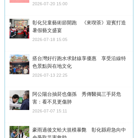
2026-07-20 15:00
彰化兒童藝術節開跑 《來喫茶》迎賓打造
暑假藝文盛宴
2026-07-18 15:05
搭台灣好行跑水求財線享優惠 享受沿線特
色景點與在地文化
2026-07-13 22:25
阿公陽台抽菸也傷孫 秀傳醫揭三手菸危
害：看不見更傷肺
2026-07-07 15:11
豪雨過後文蛤大規模暴斃 彰化縣府急向中
央爭取災害救助