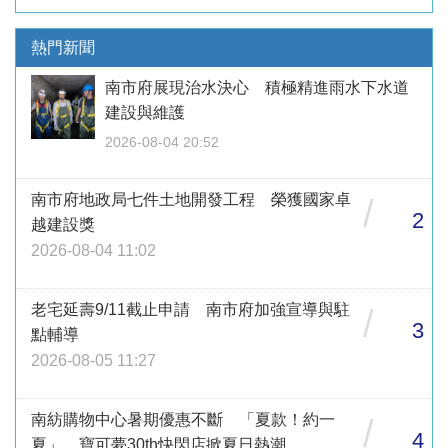
熱門新聞
南市府展現治水決心 積極精進雨水下水道
建設與維護
2026-08-04 20:52
南市府地政局七件土地開發工程 榮獲國家卓
/
2
越建設獎
2026-08-04 11:02
老宅延壽9/11截止申請 南市府加強宣導與駐
/
3
點輔導
2026-08-05 11:27
南紡購物中心暑期優惠不斷 「夏款！約一
/
4
夏」、寶可夢30th快閃店掀夏日熱潮