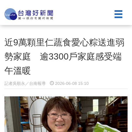
近9萬顆里仁蔬食愛心粽送進弱
勢家庭 逾3300戶家庭感受端
午溫暖
記者吳順永／台南報導
2026-06-08 15:10