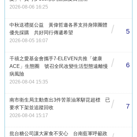
2026-08-06 16:25
中秋送禮挺公益 黃偉哲邀各界支持身障團體
/
5
優先採購 共好同行傳遞希望
2026-08-05 16:07
千禧之愛基金會攜手7-ELEVEN共推「健康
/
6
ACE」生態圈 號召全民改變生活型態遠離慢
病風險
2026-08-04 15:35
南市衛生局主動查出3件苦茶油苯駢芘超標 已
/
7
要求下架並追蹤回收
2026-08-04 15:17
批台糖公司讓大家食不安心 台南藍軍呼籲政