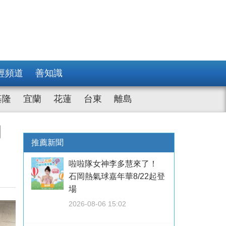
經頻道
善知識
基隆
宜蘭
花蓮
台東
離島
開
推薦新聞
啦啦隊女神李多慧來了！
石岡熱氣球嘉年華8/22起登
場
2026-08-06 15:02