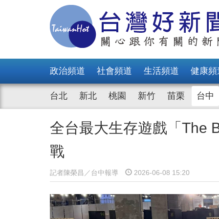
政治頻道
社會頻道
生活頻道
健康頻
台北
新北
桃園
新竹
苗栗
台中
全台最大生存遊戲「The 
戰
記者陳榮昌／台中報導
2026-06-08 15:20