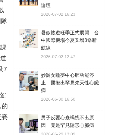
論壇
戲
2026-07-02 16:23
團隊
暑假旅遊旺季正式展開 台
中國際機場今夏又增3條新
門課
航線
2026-07-02 12:47
賽道
及7
妙齡女睡夢中心肺功能停
止 醫揪出罕見先天性心臟
病
業駕
2026-06-30 16:50
己的
受賽
男子反覆心衰竭找不出原
因 竟是罕見隱形心臟病
2026-06-29 13:09