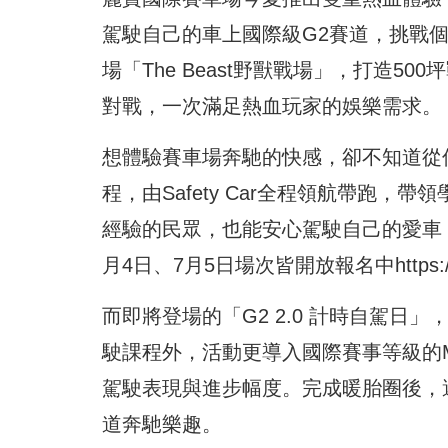
駕駛自己的車上國際級G2賽道，挑戰
場「The Beast野獸戰場」，打造5
對戰，一次滿足熱血玩家的娛樂需求。
想體驗賽車場奔馳的快感，卻不知道從何
程，由Safety Car全程領航帶跑
經驗的民眾，也能安心駕駛自己的愛車，
月4日、7月5日場次皆開放報名中
https
而即將登場的「G2 2.0 計時自駕日
駛課程外，活動更導入國際賽事等級的M
駕駛表現與進步幅度。完成暖胎圈後，
道奔馳樂趣。