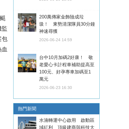
200萬傳家金飾險成垃
颳
圾！ 東勢清潔隊員30分鐘
機監
神速尋獲
案包
2026-06-24 14:59
熱血
台中10月加碼2好康！ 敬
老愛心卡計程車補助提高至
100元、好孕專車加碼至1
萬元
2026-06-23 16:30
熱門新聞
水湳轉運中心啟用 啟動區
域紅利 頂級建商與科技大