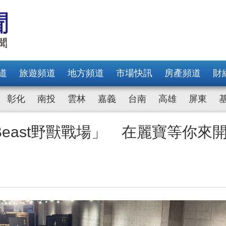
道
旅遊頻道
地方頻道
市場快訊
房產頻道
財
彰化
南投
雲林
嘉義
台南
高雄
屏東
Beast野獸戰場」 在麗寶等你來