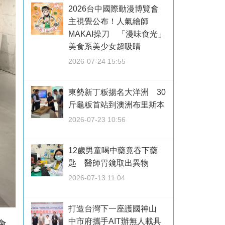
2026台中國際動漫博覽會
主視覺公布！人氣繪師
MAKAI操刀 「漫味食光」
美食系美少女超吸睛
2026-07-24 15:55
東勢新丁粄揚名大洋洲 30
斤龜粄首站到澳洲布里斯本
2026-07-23 10:56
12歲男童喝中藥竟吞下藥
匙 醫師胃鏡取出異物
2026-07-13 11:04
打造台灣下一座護國神山
中市府攜手AIT辦無人載具
會