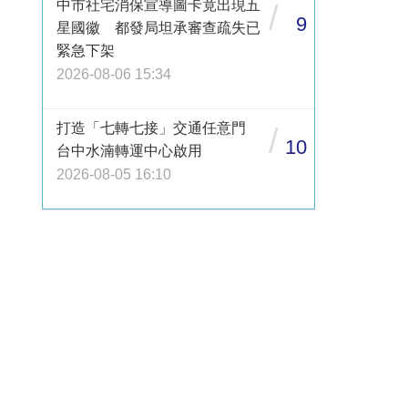
中市社宅消保宣導圖卡竟出現五
/
9
星國徽 都發局坦承審查疏失已
緊急下架
2026-08-06 15:34
打造「七轉七接」交通任意門
/
10
台中水湳轉運中心啟用
2026-08-05 16:10