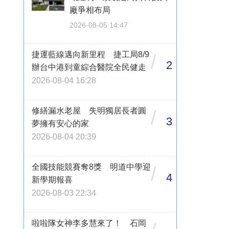
廠爭相布局
2026-08-05 14:47
捷運藍線邁向新里程 捷工局8/9
/
2
辦台中港到童綜合醫院全民健走
2026-08-04 16:28
修繕漏水老屋 失明獨居長者圓
/
3
夢擁有安心的家
2026-08-04 20:39
全國技能競賽奪8獎 明道中學迎
/
4
新學期報喜
2026-08-03 22:34
啦啦隊女神李多慧來了！ 石岡