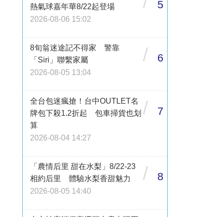
/
5
熱氣球嘉年華8/22起登場
2026-08-06 15:02
8旬翁迷途記不得家 警靠
/
6
「Siri」聯繫家屬
2026-08-05 13:04
全台包迷瘋搶！台中OUTLET名
/
7
牌包下殺1.2折起 包車掃貨也划
算
2026-08-04 14:27
「農情后里 甜在水梨」8/22-23
/
8
相約后里 體驗水梨香甜魅力
2026-08-05 14:40