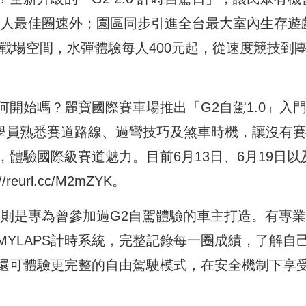
個人最佳圈速外；園區同步引進全台最大室內生存遊
00坪戰場空間，水彈體驗每人400元起，從速度競技到
開始嗎？麗寶國際賽車場推出「G2自駕1.0」入
，帶領學員熟悉賽道路線、過彎技巧及煞車時機，讓沒有
體驗國際級賽道魅力。目前6月13日、6月19日以
://reurl.cc/M2mZYK
。
」，則是專為曾參加過G2自駕體驗的車主打造。有專
YLAPS計時系統，完整記錄每一圈成績，了解自
還可體驗更完整的自由駕駛模式，在安全機制下享