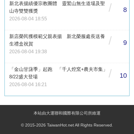
新北表揚績優宗教團體 靈鷲山無生道場及聖
/
8
山寺雙雙獲獎
2026-08-04 18:55
新店榮民獲模範父親表揚 新北榮服處長送養
/
9
生禮盒祝賀
2026-08-04 19:38
「金山甘藷季」起跑 「千人焢窯+農夫市集」
/
10
8/22盛大登場
2026-08-04 16:21
本站由大運聯和國際有限公司所維運
© 2015-2026 TaiwanHot.net All Rights Reserved.