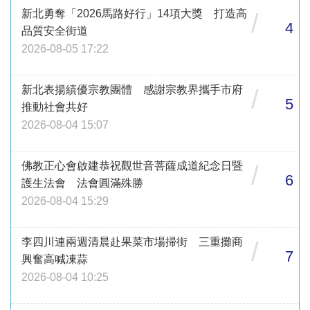
新北勇奪「2026馬路好行」14項大獎 打造高
/
4
品質安全街道
2026-08-05 17:22
新北表揚績優宗教團體 感謝宗教界攜手市府
/
5
推動社會共好
2026-08-04 15:07
佛教正心會啟建恭祝觀世音菩薩成道紀念日暨
/
6
護生法會 法會圓滿殊勝
2026-08-04 15:29
李四川連兩週清晨赴果菜市場掃街 三重攤商
/
7
興奮高喊凍蒜
2026-08-04 10:25