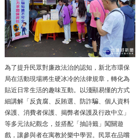
為了提升民眾對廉政法治的認知，新北市環保
局在活動現場將生硬冰冷的法律規章，轉化為
貼近日常生活的趣味互動。以淺顯易懂的方式
細講解「反貪腐、反賄選、防詐騙、個人資料
保護、消費者保護、揭弊者保護及行政中立」
等多元法紀觀念，並搭配「抽詩籤」闖關遊
戲，讓參與者在寓教於樂中學習。民眾在品嚐