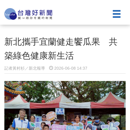
新北攜手宜蘭健走饗瓜果 共
築綠色健康新生活
記者黃村杉／新北報導
2026-06-08 14:37