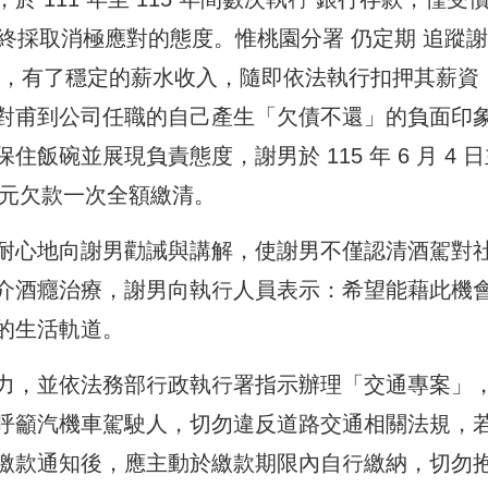
終採取消極應對的態度。惟桃園分署 仍定期 追蹤
作，有了穩定的薪水收入，隨即依法執行扣押其薪資 
對甫到公司任職的自己產生「欠債不還」的負面印
碗並展現負責態度，謝男於 115 年 6 月 4 日
5 元欠款一次全額繳清。
耐心地向謝男勸誡與講解，使謝男不僅認清酒駕對
介酒癮治療，謝男向執行人員表示：希望能藉此機
的生活軌道。
力，並依法務部行政執行署指示辦理「交通專案」
呼籲汽機車駕駛人，切勿違反道路交通相關法規，
繳款通知後，應主動於繳款期限內自行繳納，切勿