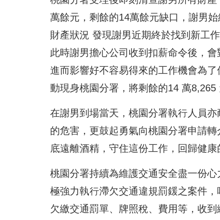
萬餘元，剩餘的14萬餘元缺口，謝男始
財產狀況 發現謝男近期終於找到新工
此時謝男擔心公司收到扣薪命令後，會
進而影響好不容易得來的工作機會為了保住飯
動現身桃園分署，將剩餘的14 萬8,26
在謝男到場當天，桃園分署執行人員亦
的危害，更鼓起勇氣向桃園分署申請轉
底遠離酒精，守住這份工作，回歸健康
桃園分署持續為維護交通安全盡一份心
極強力執行滯欠交通違規罰鍰之案件，
欠繳交通罰單、牌照稅、費用等，收到