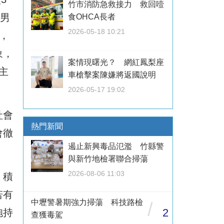
竹市消防急救接力 救回噎
謝男
食OHCA長者
2026-05-18 10:21
，
象，
案情現曙光？ 網紅鳳梨座
主
車槍擊案陳嫌將返國說明
2026-05-17 19:02
社會
熱門新聞
會徹
遏止新興毒品氾濫 竹縣警
與新竹地檢署聯合掃蕩
2026-08-06 11:03
，積
若有
中壢警暑期強力掃蕩 科技路檢
/
2
抱持
查獲毒駕