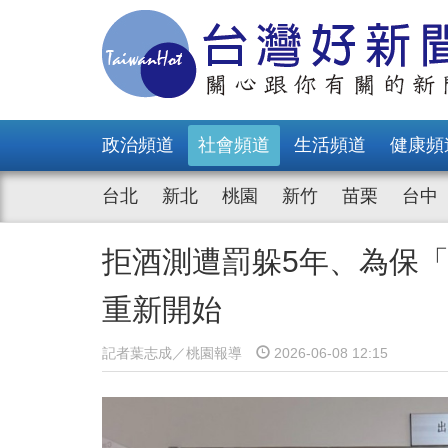
政治頻道
社會頻道
生活頻道
健康頻
台北
新北
桃園
新竹
苗栗
台中
拒酒測遭罰躲5年、為保
重新開始
記者葉志成／桃園報導
2026-06-08 12:15