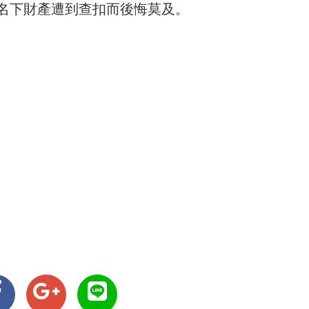
名下財產遭到查扣而後悔莫及。