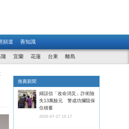
經頻道
善知識
基隆
宜蘭
花蓮
台東
離島
療
推薦新聞
婦誤信「改命消災」詐術險
失13萬餘元 警成功攔阻保
住積蓄
2026-07-27 15:17