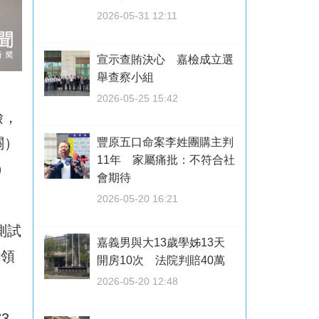
2026-05-31 12:11
宣示查賄決心 嘉檢成立選
舉查察小組
2026-05-25 15:42
檢，
關）
豐原五口命案李姓團購主判
11年 家屬痛批：不符合社
）
會期待
2026-05-20 16:21
測試
嘉義男與大13歲學姊13天
考領
開房10次 法院判賠40萬
2026-05-20 12:48
3