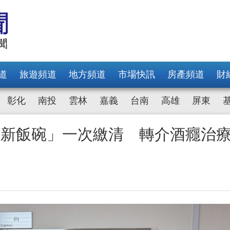
道
旅遊頻道
地方頻道
市場快訊
房產頻道
財
彰化
南投
雲林
嘉義
台南
高雄
屏東
「新飯碗」一次繳清 轉介酒癮治