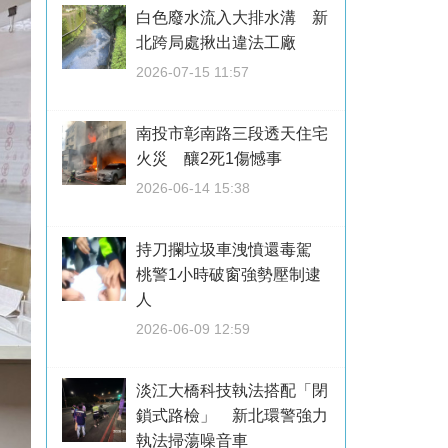
白色廢水流入大排水溝 新
北跨局處揪出違法工廠
2026-07-15 11:57
南投市彰南路三段透天住宅
火災 釀2死1傷憾事
2026-06-14 15:38
持刀攔垃圾車洩憤還毒駕
桃警1小時破窗強勢壓制逮
人
2026-06-09 12:59
淡江大橋科技執法搭配「閉
鎖式路檢」 新北環警強力
執法掃蕩噪音車