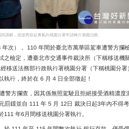
誡與講解，使謝男鼓起勇氣向桃園分署申請轉介酒癮治療。
 年次）， 110 年間於臺北市萬華區駕車遭警方攔
試之檢定，遭臺北市交通事件裁決所（下稱移送機
，案經移送法務部行政執行署桃園分署（下稱桃園分署
行，終於在 6 月 4 日全部徵起！
車遭警方攔查，因其係無照駕駛且拒絕接受酒精濃度
鍰並自 111 年 5 月 12日 裁決日起3年內不得
111 年6月間移送桃園分署執行。
111 年至 115 年間數次執行 銀行存款，僅受償