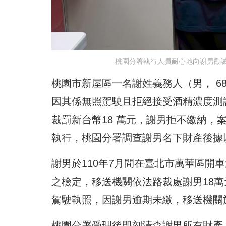
桃園分署執行人員耐心地向謝男勸
桃園市新屋區一名謝姓義務人（男， 68
因其係無照駕駛且拒絕接受酒精濃度測
裁罰新台幣18 萬元，謝男拒不繳納
執行，桃園分署調查謝男名下財產後據以執
謝男於110年7月間在臺北市萬華區開
之檢定，移送機關依法路裁處謝男18萬元罰
駕駛執照，因謝男逾期未繳，移送機關於
桃園分署受理後即刻清查謝男所有財產，於 