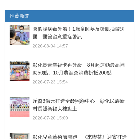
推薦新聞
暑假腸病毒升溫！1歲童睡夢反覆肌抽躍送
醫 醫籲留意重症警訊
2026-08-04 14:57
彰化長青幸福卡再升級 8月起運動最高補
助50點、10月農漁會消費折抵200點
2026-07-23 15:54
斥資3億元打造全齡照顧中心 彰化民族新
村長照衛福大樓動土
2026-07-20 15:00
彰化兒童藝術節開跑 《來喫茶》迎賓打造