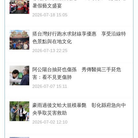
暑假藝文盛宴
2026-07-18 15:05
搭台灣好行跑水求財線享優惠 享受沿線特
色景點與在地文化
2026-07-13 22:25
阿公陽台抽菸也傷孫 秀傳醫揭三手菸危
害：看不見更傷肺
2026-07-07 15:11
豪雨過後文蛤大規模暴斃 彰化縣府急向中
央爭取災害救助
2026-07-02 12:10