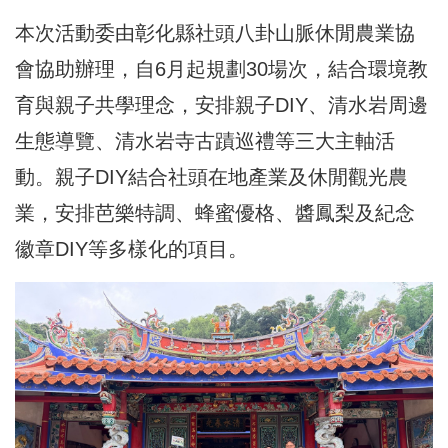
本次活動委由彰化縣社頭八卦山脈休閒農業協
會協助辦理，自6月起規劃30場次，結合環境教
育與親子共學理念，安排親子DIY、清水岩周邊
生態導覽、清水岩寺古蹟巡禮等三大主軸活
動。親子DIY結合社頭在地產業及休閒觀光農
業，安排芭樂特調、蜂蜜優格、醬鳳梨及紀念
徽章DIY等多樣化的項目。