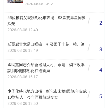
2026-08-08 13:12
56位模範父親獲彰化市表揚 93歲雙壽星同獲
/
2
殊榮
2026-08-08 12:40
反覆感冒竟是口咽癌 引發因子非菸、檳、酒
/
3
2026-08-06 18:49
國民黨同志介紹會巡迴大村、永靖 魏平政率
/
4
議員盼翻轉彰化打造新局
2026-08-06 16:17
少子化時代地方出招！彰化市未婚聯誼6年促成
/
5
10對新人 今年再推解謎交友
2026-08-06 13:50