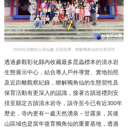
2026社頭鄉卦山尋仙趣 古蹟巡禮、瞭解獨角仙的生態習性
透過參觀彰化縣內收藏最多昆蟲標本的清水岩
生態展示中心，結合專人戶外導覽、實地拍照
及近距離觀察紀錄，瞭解獨角仙的生態習性及
保育活動有更深入的認識，接著古蹟巡禮則安
排至縣定古蹟清水岩寺，該寺至今已有近300年
歷史，寺內更有一處天然湧泉－甘露泉，其後
山區域也是當年復育獨角仙的重要基地，透過