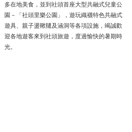
多在地美食，並到社頭首座大型共融式兒童公
園－「社頭里樂公園」，遊玩織襪特色共融式
遊具、親子盪鞦韆及涵洞等各項設施，竭誠歡
迎各地遊客來到社頭旅遊，度過愉快的暑期時
光。