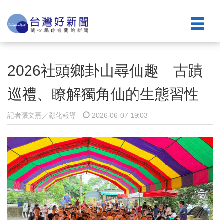
2026社頭鄉卦山尋仙趣 古蹟
巡禮、瞭解獨角仙的生態習性
記者張文熹／彰化報導
2026-06-07 19:03