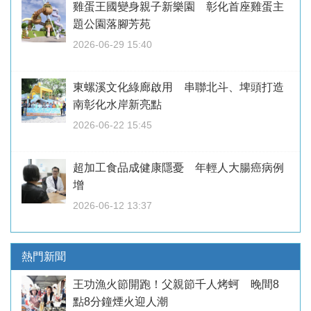
雞蛋王國變身親子新樂園 彰化首座雞蛋主
題公園落腳芳苑
2026-06-29 15:40
東螺溪文化綠廊啟用 串聯北斗、埤頭打造
南彰化水岸新亮點
2026-06-22 15:45
超加工食品成健康隱憂 年輕人大腸癌病例
增
2026-06-12 13:37
熱門新聞
王功漁火節開跑！父親節千人烤蚵 晚間8
點8分鐘煙火迎人潮