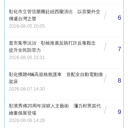
彰化市立管弦樂團赴紐西蘭演出 以音樂外交
/
6
傳遞台灣之聲
2026-08-05 20:05
逛市集學法治 彰檢推廣反賄打詐反毒觀念
/
7
提升全民防罪力
2026-08-05 22:31
彰化獲贈4輛高規格救護車 首配全自動電動擔
/
8
架床
2026-08-07 14:30
彰濱秀傳20周年深耕人文藝術 瀰力村男當代
/
9
繪畫個展登場
2026-08-06 14:28