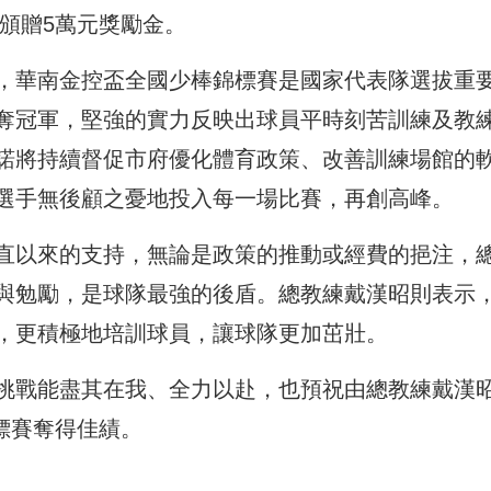
自頒贈5萬元獎勵金。
，華南金控盃全國少棒錦標賽是國家代表隊選拔重
奪冠軍，堅強的實力反映出球員平時刻苦訓練及教
諾將持續督促市府優化體育政策、改善訓練場館的
選手無後顧之憂地投入每一場比賽，再創高峰。
直以來的支持，無論是政策的推動或經費的挹注，
與勉勵，是球隊最強的後盾。總教練戴漢昭則表示
，更積極地培訓球員，讓球隊更加茁壯。
挑戰能盡其在我、全力以赴，也預祝由總教練戴漢
標賽奪得佳績。