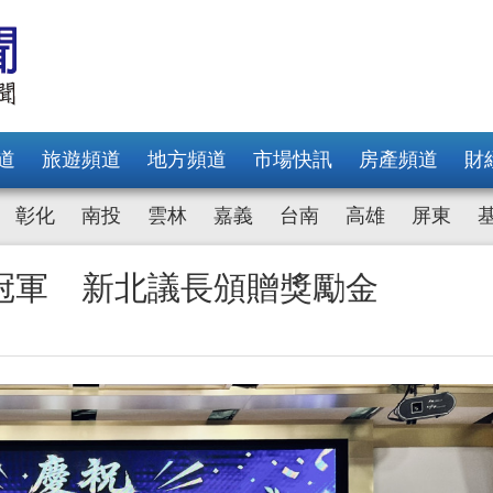
道
旅遊頻道
地方頻道
市場快訊
房產頻道
財
彰化
南投
雲林
嘉義
台南
高雄
屏東
冠軍 新北議長頒贈獎勵金