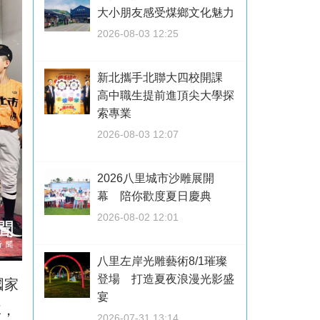
大小朋友感受煤鄉文化魅力
2026-08-03 12:25
新北攜手北聯大四校開課
高中職生提前進頂尖大學探
索專業
2026-08-03 12:07
2026八里城市沙雕展開
幕 陪你歡度夏日慶典
2026-08-02 12:01
八里左岸光雕藝術8/1璀璨
登場 打造夏夜浪漫光影盛
國家
宴
隊，
2026-07-31 13:14