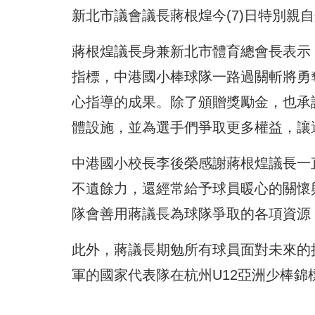
新北市議會議長蔣根煌今(7)日特別親
蔣根煌議長身兼新北市體育總會長表示
指標，中港國小棒球隊一路過關斬將勇
心指導的成果。除了頒贈獎勵金，也承
體設施，並為選手們爭取更多權益，讓
中港國小校長李後榮感謝蔣根煌議長一
不遺餘力，還經常給予球員暖心的關懷
隊會善用蔣議長為球隊爭取的各項資源
此外，蔣議長期勉所有球員面對未來的
軍的國家代表隊在杭州U12亞洲少棒錦