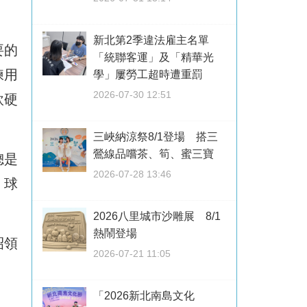
新北第2季違法雇主名單
要的
「統聯客運」及「精華光
練用
學」屢勞工超時遭重罰
2026-07-30 12:51
軟硬
三峽納涼祭8/1登場 搭三
鶯線品嚐茶、筍、蜜三寶
總是
2026-07-28 13:46
，球
2026八里城市沙雕展 8/1
熱鬧登場
昭領
2026-07-21 11:05
「2026新北南島文化