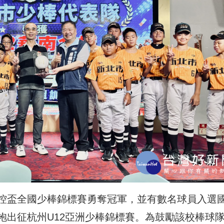
控盃全國少棒錦標賽勇奪冠軍，並有數名球員入選
袍出征杭州U12亞洲少棒錦標賽。為鼓勵該校棒球