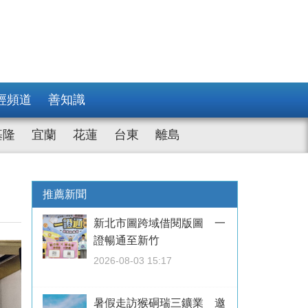
經頻道
善知識
基隆
宜蘭
花蓮
台東
離島
推薦新聞
新北市圖跨域借閱版圖 一
證暢通至新竹
2026-08-03 15:17
暑假走訪猴硐瑞三鑛業 邀