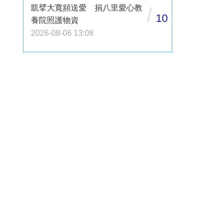
凱擘大寬頻送愛 捐八里愛心教
/
10
養院照護物資
2026-08-06 13:08