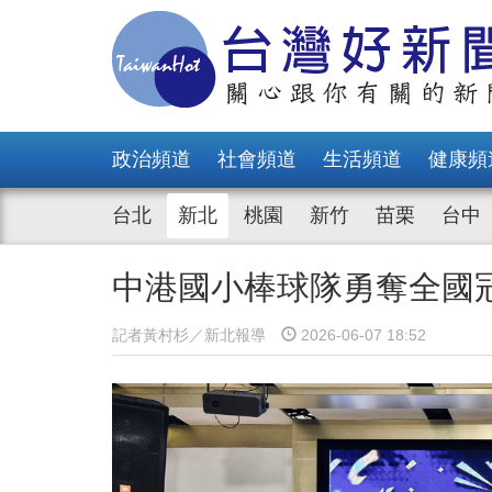
政治頻道
社會頻道
生活頻道
健康頻
台北
新北
桃園
新竹
苗栗
台中
中港國小棒球隊勇奪全國
記者黃村杉／新北報導
2026-06-07 18:52