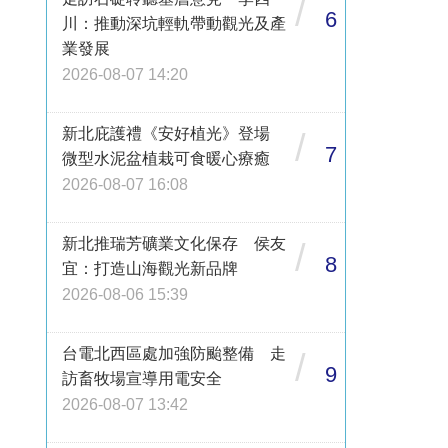
/
6
川：推動深坑輕軌帶動觀光及產
業發展
2026-08-07 14:20
新北庇護禮《安好植光》登場
/
7
微型水泥盆植栽可食暖心療癒
2026-08-07 16:08
新北推瑞芳礦業文化保存 侯友
/
8
宜：打造山海觀光新品牌
2026-08-06 15:39
台電北西區處加強防颱整備 走
/
9
訪畜牧場宣導用電安全
2026-08-07 13:42