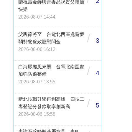
2
贈祝壽金飾與營養品祝賀父親節
快樂
2026-08-07 14:44
父親節將至 台電北西區處關懷
/
3
弱勢爸爸致贈慰問金
2026-08-06 16:12
白海豚颱風來襲 台電北南區處
/
4
加強防颱整備
2026-08-07 13:55
新北技職升學再創高峰 四技二
/
5
專登記分發錄取率創新高
2026-08-06 15:58
走訪石碇聆聽基層意見 李四