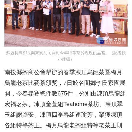
蘇處長陳鄉長與來賓共同開封今年特等茶於現現供品茗。（記者扶
小萍攝）
南投縣茶商公會舉辦的春季凍頂烏龍茶暨梅月
烏龍老茶比賽茶頒獎，7日於名間鄉李氏家園展
開，今春參賽總件數675件，分別由凍頂烏龍組
宏福茗茶、凍頂金萱組Teahome茶坊、凍頂翠
玉組謝棨安、凍頂四季春組連瑜芳，榮獲凍頂
各組特等茶王。梅月烏龍老茶組特等老茶王則