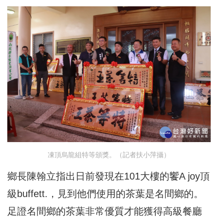
凍頂烏龍組特等頒獎。（記者扶小萍攝）
鄉長陳翰立指出日前發現在101大樓的饗A joy頂
級buffett.，見到他們使用的茶葉是名間鄉的。
足證名間鄉的茶葉非常優質才能獲得高級餐廳