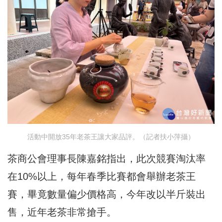
活動中開放35年老茶王讓大家品評。（記者扶小萍攝）
茶商公會理事長陳嘉銘指出，此次競賽淘汰率
在10%以上，每年春季比賽都會舉辦老茶王
賽，畢竟數量偏少價格高，今年改以半斤裝出
售，近年老茶非常搶手。