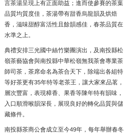
言茶湯呈現上有正面助益；進而使參賽的茶葉
品質均質度佳，茶湯帶有甜香烏龍韻及烘焙
香，滋味甜醇富活性且餘韻感佳，春茶品質在
水準之上。
典禮安排三光國中絲竹樂團演出，及南投縣松
嶺茶藝協會與南投縣中華松嶺無我茶會專業茶
師司茶，茶席命名為茶合天下，除端出各組特
等好茶更有35年特等老茶王，讓大家來品茗，
層次豐富，表現樟香、果香等陳年特有韻味，
入口順滑喉韻深長，展現良好的轉化品質與儲
藏條件。
南投縣茶商公會成立至今49年，每年舉辦春冬