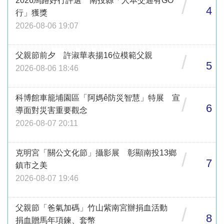
2026馬路好行評選 南投縣「人本交通有GO
/
4
行」獲獎
2026-08-06 19:07
父親節前夕 許淑華表揚16位模範父親
/
5
2026-08-06 18:46
科博館車籠埔園區「阿媽ê防災智慧」特展 宣
/
6
導面對災害重要觀念
2026-08-07 20:11
克明宮「關公文化節」攝影展 彰顯南投13鄉
/
7
鎮市之美
2026-08-07 19:46
父親節「爸氣加碼」竹山紫南宮辦捐血活動
/
8
捐血贈馬年項鍊、套幣