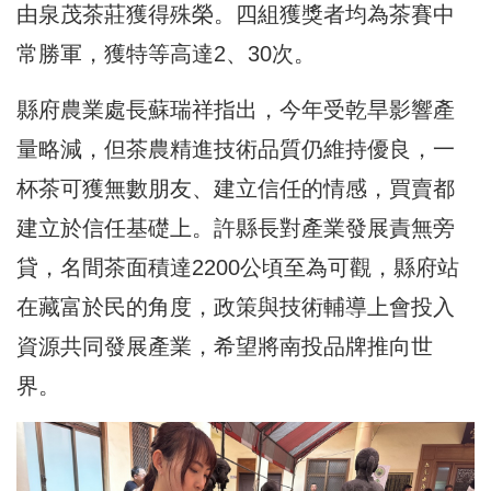
由泉茂茶莊獲得殊榮。四組獲獎者均為茶賽中
常勝軍，獲特等高達2、30次。
縣府農業處長蘇瑞祥指出，今年受乾旱影響產
量略減，但茶農精進技術品質仍維持優良，一
杯茶可獲無數朋友、建立信任的情感，買賣都
建立於信任基礎上。許縣長對產業發展責無旁
貸，名間茶面積達2200公頃至為可觀，縣府站
在藏富於民的角度，政策與技術輔導上會投入
資源共同發展產業，希望將南投品牌推向世
界。