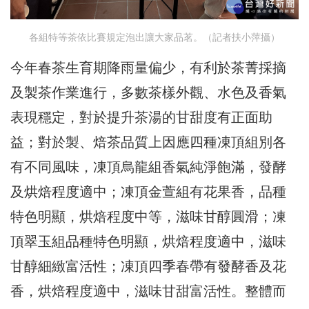
各組特等茶依比賽規定泡出讓大家品茗。（記者扶小萍攝）
今年春茶生育期降雨量偏少，有利於茶菁採摘
及製茶作業進行，多數茶樣外觀、水色及香氣
表現穩定，對於提升茶湯的甘甜度有正面助
益；對於製、焙茶品質上因應四種凍頂組別各
有不同風味，凍頂烏龍組香氣純淨飽滿，發酵
及烘焙程度適中；凍頂金萱組有花果香，品種
特色明顯，烘焙程度中等，滋味甘醇圓滑；凍
頂翠玉組品種特色明顯，烘焙程度適中，滋味
甘醇細緻富活性；凍頂四季春帶有發酵香及花
香，烘焙程度適中，滋味甘甜富活性。整體而