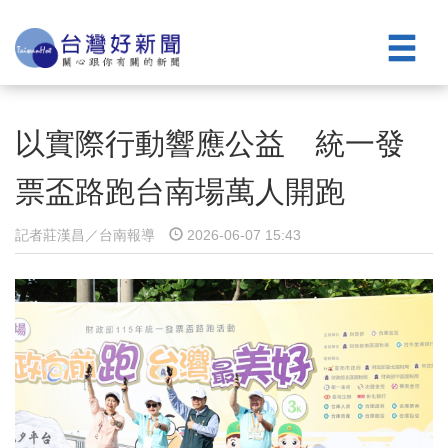
以實際行動響應公益 統一發
票盃路跑台南場萬人開跑
記者莊漢昌／台南報導
2026-06-07 15:43