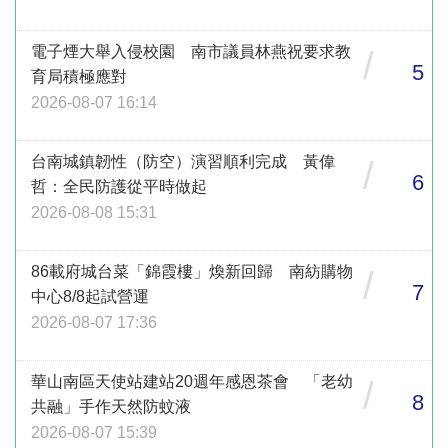
電子煙大舉入侵校園 南市議員林燕祝要求教
/
5
育局積極應對
2026-08-07 16:14
台南城鎮韌性（防空）演習順利完成 黃偉
/
6
哲：全民防護從平時做起
2026-08-08 15:31
86載府城台菜「錦霞樓」煥新回歸 南紡購物
/
7
中心8/8起試營運
2026-08-07 17:36
華山南區天使站建站20週年感恩茶會 「老幼
/
8
共融」手作天然防蚊液
2026-08-07 15:39