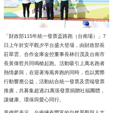
「財政部115年統一發票盃路跑（台南場）」7
日上午於安平觀夕平台盛大登場，由財政部長
莊翠雲、合作金庫金控董事長林衍茂及台南市
長黃偉哲共同鳴槍起跑。活動吸引上萬名跑者
熱情參與，在迎著海風奔跑的同時，也以實際
行動響應公益，活動結合統一發票及雲端發票
推廣，共募集超過21萬張發票捐贈社福團體，
讓健康、環保與愛心同行。
黃偉哲表示，台南擁有豐富的自然景觀與人文