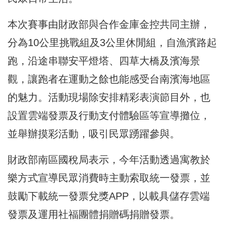
本次賽事由財政部與合作金庫金控共同主辦，
分為10公里挑戰組及3公里休閒組，自漁濱路起
跑，沿途串聯安平燈塔、四草大橋及濱海景
觀，讓跑者在運動之餘也能感受台南濱海地區
的魅力。活動現場除安排精彩表演節目外，也
設置雲端發票及行動支付體驗區等宣導攤位，
並舉辦摸彩活動，吸引民眾踴躍參與。
財政部南區國稅局表示，今年活動透過寓教於
樂方式宣導民眾消費時主動索取統一發票，並
鼓勵下載統一發票兌獎APP，以載具儲存雲端
發票及運用社福團體捐贈碼捐贈發票。