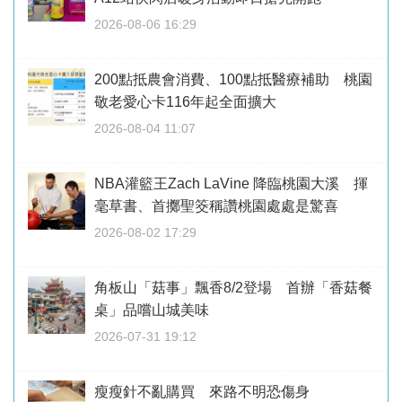
2026-08-06 16:29
200點抵農會消費、100點抵醫療補助 桃園
敬老愛心卡116年起全面擴大
2026-08-04 11:07
NBA灌籃王Zach LaVine 降臨桃園大溪 揮
毫草書、首擲聖筊稱讚桃園處處是驚喜
2026-08-02 17:29
角板山「菇事」飄香8/2登場 首辦「香菇餐
桌」品嚐山城美味
2026-07-31 19:12
瘦瘦針不亂購買 來路不明恐傷身