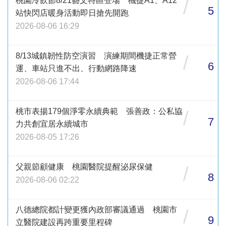
桃園冷飲節8/21藝文特區登場 機捷A1、A12
/
5
站快閃店暖身活動即日搶先開跑
2026-08-06 16:29
8/13城鎮韌性防空演習 演練期間機捷正常營
/
6
運、車站只進不出、行動網路降速
2026-08-06 17:44
桃市表揚179個淨零永續典範 張善政：公私協
/
7
力共創宜居永續城市
2026-08-05 17:26
父親節顧健康 桃園醫院提醒泌尿保健
/
8
2026-08-06 02:22
八德總院都計變更獲內政部審議通過 桃園市
/
9
立醫院建設再跨重要里程碑