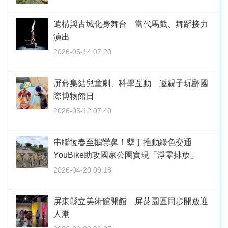
遺構與古城化身舞台 當代馬戲、舞蹈接力
演出
2026-05-14 07:20
屏菸集結兒童劇、科學互動 邀親子玩翻國
際博物館日
2026-05-12 07:40
串聯恆春至鵝鑾鼻！墾丁推動綠色交通
YouBike助攻國家公園實現「淨零排放」
2026-04-20 09:18
屏東縣立美術館開館 屏菸園區同步開放迎
人潮