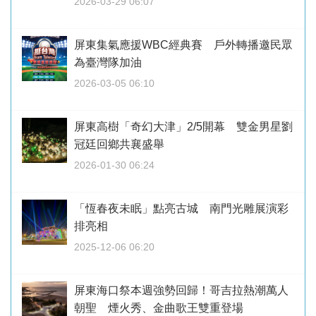
2026-03-29 06:07
屏東集氣應援WBC經典賽 戶外轉播邀民眾
為臺灣隊加油
2026-03-05 06:10
屏東高樹「奇幻大津」2/5開幕 雙金男星劉
冠廷回鄉共襄盛舉
2026-01-30 06:24
「恆春夜未眠」點亮古城 南門光雕展演彩
排亮相
2025-12-06 06:20
屏東海口祭本週強勢回歸！哥吉拉熱潮萬人
朝聖 煙火秀、金曲歌王雙重登場