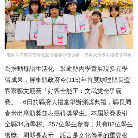
屏東首屆縣長盃客家藝文競賽頒獎典禮 周春米頒獎表揚獲獎學生
為推動母語生活化，鼓勵縣內學童展現多元學
習成果，屏東縣政府今(115)年首度辦理縣長盃
客家藝文競賽「好客全能王：文武雙全爭霸
賽」，6日於縣府大禮堂舉辦頒獎典禮，縣長周
春米出席頒獎並表揚得獎學生。本屆競賽吸引
全縣34所學校、257位學生參賽，共有82位學生
獲獎。周縣長表示，語言是文化傳承的重要根