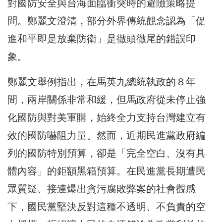
對國防安全與台海面臨衝突時的避險策略提
問。鄭麗文澄清，部分外界傳統觀念認為「促
進和平即是放棄防衛」是徹頭徹尾的錯誤印
象。
鄭麗文舉例指出，在馬英九總統執政的８年
間，兩岸關係非常和緩，但馬政府從未停止強
化國防與對美軍購，始終全力支持台灣建立有
效的國防嚇阻力量。然而，近期民進黨政府編
列的國防特別預算，卻是「完全空白、沒有具
體內容」的鉅額黑箱預算。在民進黨長期遭民
眾質疑、接連爆出貪污腐敗弊案的社會觀感
下，國民黨堅決反對這種不透明、不負責的空