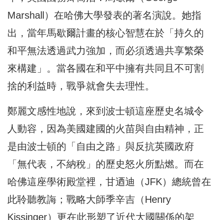
Marshall）在哈佛大學發表的著名演說。她指
出，當年馬歇爾計畫的核心智慧在於「持久的
和平無法透過武力強加，而必須透過共享繁榮
來構建」。當各國在和平中擁有共同且不可割
捨的利益時，戰爭就會失去理性。
鄭麗文感性地說，來到波士頓這座歷史名城令
人動容，因為美國建國的火苗與自由精神，正
是由波士頓的「自由之路」與反抗英國政府
「無代表，不納稅」的歷史怒火所點燃。而在
哈佛這座學術殿堂裡，甘迺迪（JFK）總統曾在
此聆聽教誨；戰略大師季辛吉（Henry
Kissinger）更在此形塑了近代大國關係的架