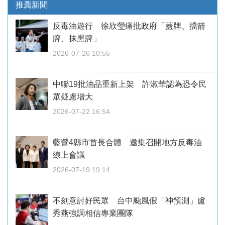
推薦新聞
反毒油遊行 徐欣瑩痛批政府「蓋牌、擋箭
牌、抹黑牌」
2026-07-26 10:55
中聯19批油品重新上架 許淑華認為恐令民
眾疑慮增大
2026-07-22 16:54
藍營4縣市首長合體 邀集召開地方反毒油
線上會議
2026-07-19 19:14
不刻意討好民眾 台中颱風假「神預測」盧
秀燕強調相信專業團隊