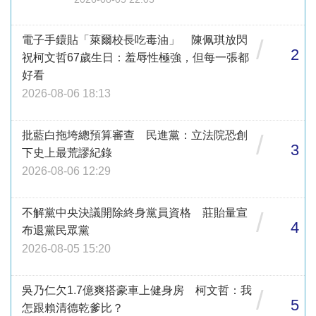
電子手鐶貼「萊爾校長吃毒油」 陳佩琪放閃
/
2
祝柯文哲67歲生日：羞辱性極強，但每一張都
好看
2026-08-06 18:13
批藍白拖垮總預算審查 民進黨：立法院恐創
/
3
下史上最荒謬紀錄
2026-08-06 12:29
不解黨中央決議開除終身黨員資格 莊貽量宣
/
4
布退黨民眾黨
2026-08-05 15:20
吳乃仁欠1.7億爽搭豪車上健身房 柯文哲：我
/
5
怎跟賴清德乾爹比？