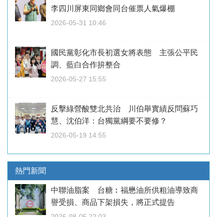
李四川屏東同鄉會同台催票人氣爆棚
2026-05-31 10:46
國民黨彰化市長初選女將表態 主張公平民
調、藍白合作拚整合
2026-05-27 15:55
反擊綠營酸雙北共治 川伯舉實績反問蘇巧
慧、沈伯洋：台獨黨綱要不要修？
2026-05-19 14:55
熱門新聞
中聯油脂案 台糖︰福懋油所供粗油導致商
譽受損、商品下架損失，將正式提告
2026-08-05 22:03