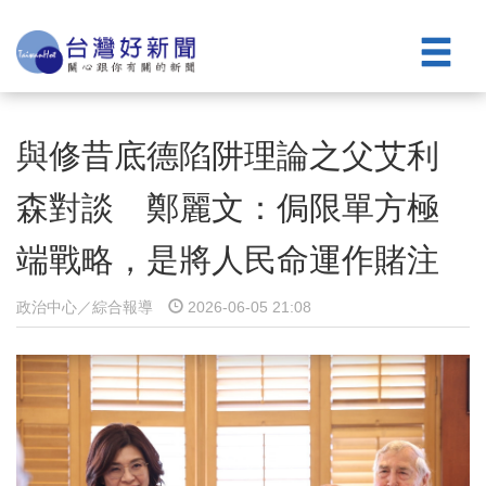
與修昔底德陷阱理論之父艾利
森對談 鄭麗文：侷限單方極
端戰略，是將人民命運作賭注
政治中心／綜合報導
2026-06-05 21:08