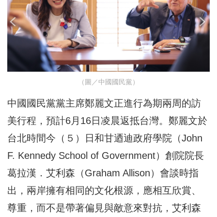
（圖／中國國民黨）
中國國民黨黨主席鄭麗文正進行為期兩周的訪
美行程，預計6月16日凌晨返抵台灣。鄭麗文於
台北時間今（５）日和甘迺迪政府學院（John
F. Kennedy School of Government）創院院長
葛拉漢．艾利森（Graham Allison）會談時指
出，兩岸擁有相同的文化根源，應相互欣賞、
尊重，而不是帶著偏見與敵意來對抗，艾利森