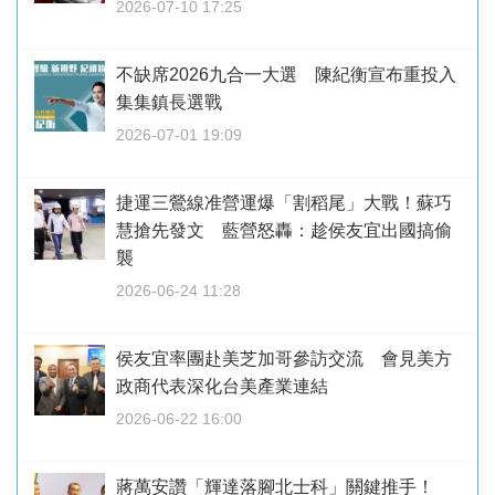
2026-07-10 17:25
不缺席2026九合一大選 陳紀衡宣布重投入
集集鎮長選戰
2026-07-01 19:09
捷運三鶯線准營運爆「割稻尾」大戰！蘇巧
慧搶先發文 藍營怒轟：趁侯友宜出國搞偷
襲
2026-06-24 11:28
侯友宜率團赴美芝加哥參訪交流 會見美方
政商代表深化台美產業連結
2026-06-22 16:00
蔣萬安讚「輝達落腳北士科」關鍵推手！