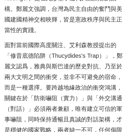
構。鄭麗文強調，台灣為民主自由的奮鬥與美
國建國精神交相映輝，皆是憲政秩序與民主正
當性的實踐。
面對當前國際高度關注、艾利森教授提出的
「修昔底德陷阱（Thucydides's Trap）」，鄭
麗文認爲，雅典與斯巴達的歷史對抗、乃至於
兩大文明之間的衝突，並非不可避免的宿命，
而是一種選擇。要跨越地緣政治的衝突鴻溝，
關鍵在於「防衛嚇阻（實力）」與「外交溝通
（對話）」必須兩者兼顧，唯有建立可信的軍
事嚇阻，同時保持通暢且真誠的對話架構，才
是穩健的國家戰略，兩者缺一不可，任何侷限