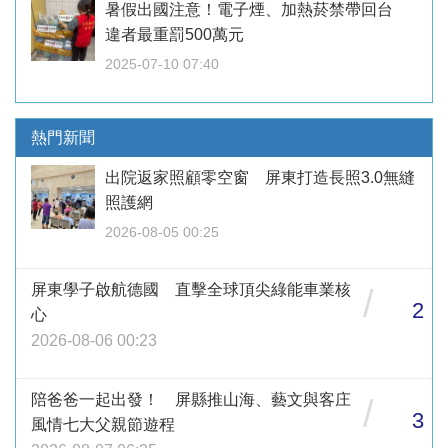
暑假出國注意！電子煙、加熱菸禁帶回台
違者最重罰500萬元
2025-07-10 07:40
熱門新聞
出院返家照顧零空窗 屏東打造長照3.0無縫
照護網
2026-08-05 00:25
屏東學子啟航德國 直擊全球頂尖綠能車業核
/
2
心
2026-08-06 00:23
陪爸爸一起出發！ 屏縣推山海、藝文與客庄
/
3
風情七大父親節遊程