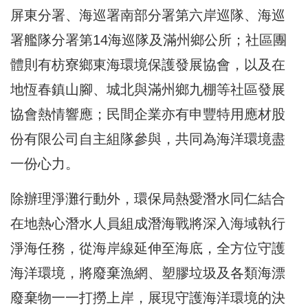
屏東分署、海巡署南部分署第六岸巡隊、海巡
署艦隊分署第14海巡隊及滿州鄉公所；社區團
體則有枋寮鄉東海環境保護發展協會，以及在
地恆春鎮山腳、城北與滿州鄉九棚等社區發展
協會熱情響應；民間企業亦有申豐特用應材股
份有限公司自主組隊參與，共同為海洋環境盡
一份心力。
除辦理淨灘行動外，環保局熱愛潛水同仁結合
在地熱心潛水人員組成潛海戰將深入海域執行
淨海任務，從海岸線延伸至海底，全方位守護
海洋環境，將廢棄漁網、塑膠垃圾及各類海漂
廢棄物一一打撈上岸，展現守護海洋環境的決