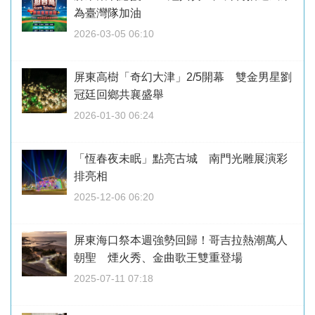
為臺灣隊加油
2026-03-05 06:10
屏東高樹「奇幻大津」2/5開幕 雙金男星劉
冠廷回鄉共襄盛舉
2026-01-30 06:24
「恆春夜未眠」點亮古城 南門光雕展演彩
排亮相
2025-12-06 06:20
屏東海口祭本週強勢回歸！哥吉拉熱潮萬人
朝聖 煙火秀、金曲歌王雙重登場
2025-07-11 07:18