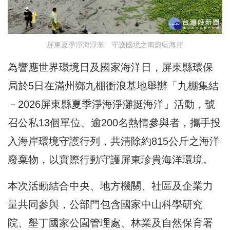
屏東夏季淨海淨灘 守護國境之南蔚藍海岸
為響應世界環境日及國家海洋日，屏東縣環保
局於5日在滿州鄉九棚衝浪基地舉辦「九棚集結
－2026屏東縣夏季淨海淨灘挺海洋」活動，號
召公私13個單位、逾200名熱情參與者，攜手投
入海岸環境守護行列，共清除約815公斤之海洋
廢棄物，以實際行動守護屏東珍貴海洋環境。
本次活動結合中央、地方機關、社區及企業力
量共同參與，公部門包含國家中山科學研究
院、墾丁國家公園管理處、林業及自然保育署