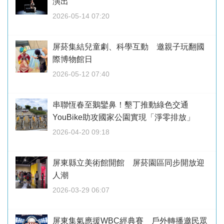
演出
2026-05-14 07:20
屏菸集結兒童劇、科學互動 邀親子玩翻國
際博物館日
2026-05-12 07:40
串聯恆春至鵝鑾鼻！墾丁推動綠色交通
YouBike助攻國家公園實現「淨零排放」
2026-04-20 09:18
屏東縣立美術館開館 屏菸園區同步開放迎
人潮
2026-03-29 06:07
屏東集氣應援WBC經典賽 戶外轉播邀民眾