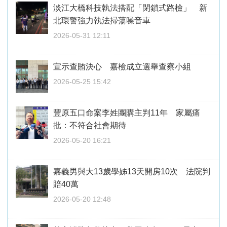
淡江大橋科技執法搭配「閉鎖式路檢」 新
北環警強力執法掃蕩噪音車
2026-05-31 12:11
宣示查賄決心 嘉檢成立選舉查察小組
2026-05-25 15:42
豐原五口命案李姓團購主判11年 家屬痛
批：不符合社會期待
2026-05-20 16:21
嘉義男與大13歲學姊13天開房10次 法院判
賠40萬
2026-05-20 12:48