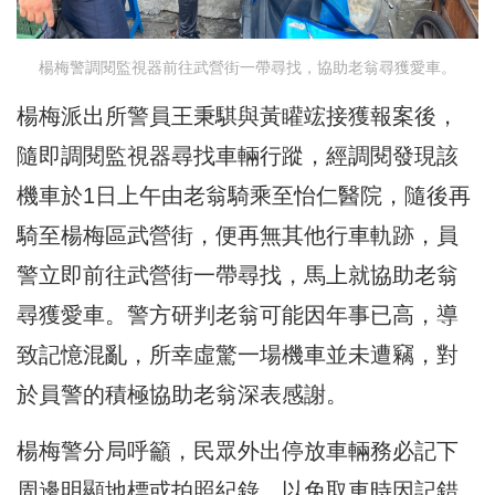
楊梅警調閱監視器前往武營街一帶尋找，協助老翁尋獲愛車。
楊梅派出所警員王秉騏與黃矔竤接獲報案後，
隨即調閱監視器尋找車輛行蹤，經調閱發現該
機車於1日上午由老翁騎乘至怡仁醫院，隨後再
騎至楊梅區武營街，便再無其他行車軌跡，員
警立即前往武營街一帶尋找，馬上就協助老翁
尋獲愛車。警方研判老翁可能因年事已高，導
致記憶混亂，所幸虛驚一場機車並未遭竊，對
於員警的積極協助老翁深表感謝。
楊梅警分局呼籲，民眾外出停放車輛務必記下
周邊明顯地標或拍照紀錄，以免取車時因記錯