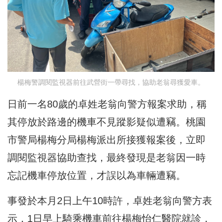
楊梅警調閱監視器前往武營街一帶尋找，協助老翁尋獲愛車。
日前一名80歲的卓姓老翁向警方報案求助，稱
其停放於路邊的機車不見蹤影疑似遭竊。桃園
市警局楊梅分局楊梅派出所接獲報案後，立即
調閱監視器協助查找，最終發現是老翁因一時
忘記機車停放位置，才誤以為車輛遭竊。
事發於本月2日上午10時許，卓姓老翁向警方表
示，1日早上騎乘機車前往楊梅怡仁醫院就診，