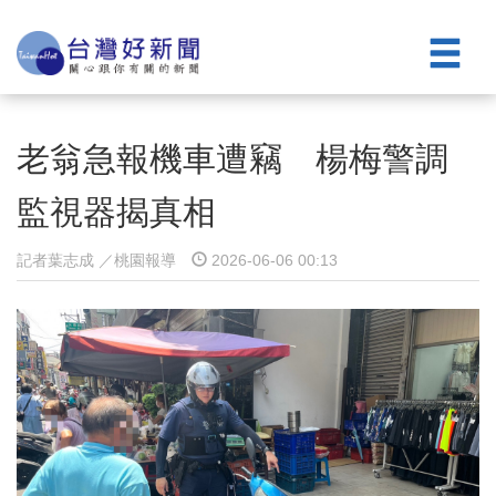
老翁急報機車遭竊 楊梅警調
監視器揭真相
記者葉志成 ／桃園報導
2026-06-06 00:13