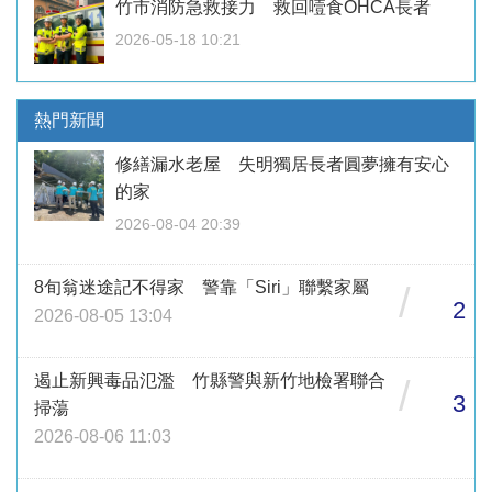
竹市消防急救接力 救回噎食OHCA長者
2026-05-18 10:21
熱門新聞
修繕漏水老屋 失明獨居長者圓夢擁有安心
的家
2026-08-04 20:39
8旬翁迷途記不得家 警靠「Siri」聯繫家屬
/
2
2026-08-05 13:04
遏止新興毒品氾濫 竹縣警與新竹地檢署聯合
/
3
掃蕩
2026-08-06 11:03