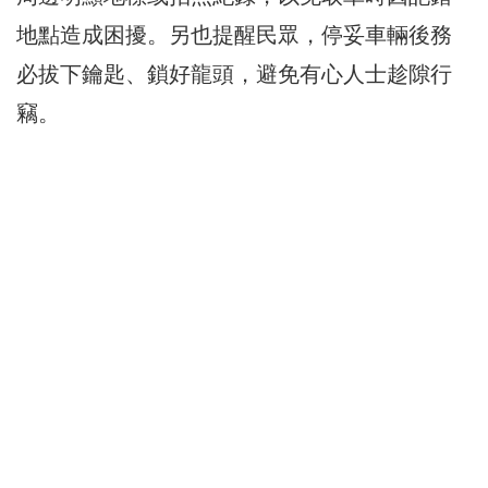
地點造成困擾。另也提醒民眾，停妥車輛後務
必拔下鑰匙、鎖好龍頭，避免有心人士趁隙行
竊。