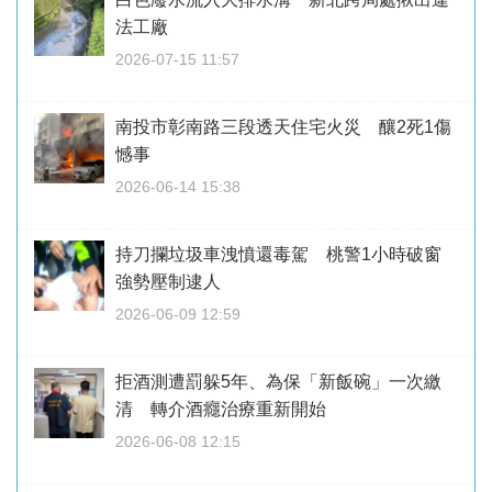
法工廠
2026-07-15 11:57
南投市彰南路三段透天住宅火災 釀2死1傷
憾事
2026-06-14 15:38
持刀攔垃圾車洩憤還毒駕 桃警1小時破窗
強勢壓制逮人
2026-06-09 12:59
拒酒測遭罰躲5年、為保「新飯碗」一次繳
清 轉介酒癮治療重新開始
2026-06-08 12:15