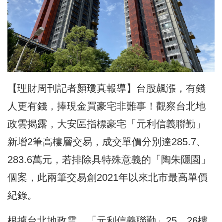
【理財周刊記者顏瓊真報導】台股飆漲，有錢
人更有錢，捧現金買豪宅非難事！觀察台北地
政雲揭露，大安區指標豪宅「元利信義聯勤」
新增2筆高樓層交易，成交單價分別達285.7、
283.6萬元，若排除具特殊意義的「陶朱隱園」
個案，此兩筆交易創2021年以來北市最高單價
紀錄。
根據台北地政雲，「元利信義聯勤」25、26樓