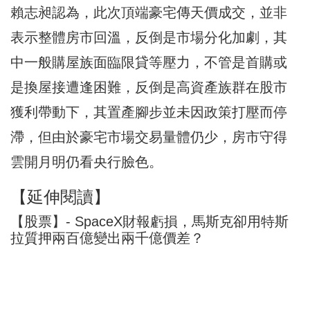
賴志昶認為，此次頂端豪宅傳天價成交，並非
表示整體房市回溫，反倒是市場分化加劇，其
中一般購屋族面臨限貸等壓力，不管是首購或
是換屋接遭逢困難，反倒是高資產族群在股市
獲利帶動下，其置產腳步並未因政策打壓而停
滯，但由於豪宅市場交易量體仍少，房市守得
雲開月明仍看央行臉色。
【延伸閱讀】
【股票】- SpaceX財報虧損，馬斯克卻用特斯
拉質押兩百億變出兩千億價差？