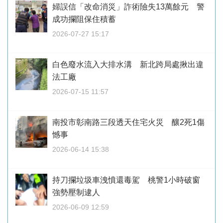
婦誤信「改命消災」詐術險失13萬餘元 警
成功攔阻保住積蓄
2026-07-27 15:17
白色廢水流入大排水溝 新北跨局處揪出違
法工廠
2026-07-15 11:57
南投市彰南路三段透天住宅火災 釀2死1傷
憾事
2026-06-14 15:38
持刀攔垃圾車洩憤還毒駕 桃警1小時破窗
強勢壓制逮人
2026-06-09 12:59