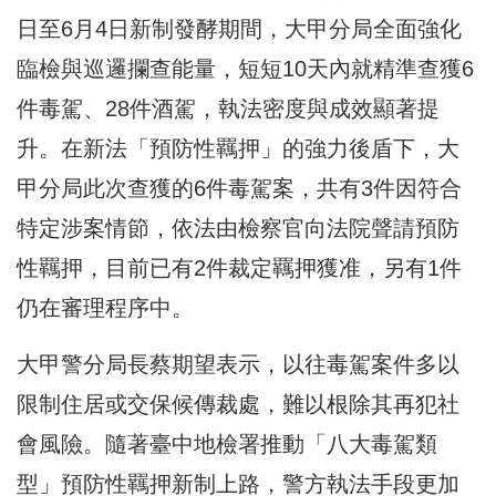
日至6月4日新制發酵期間，大甲分局全面強化
臨檢與巡邏攔查能量，短短10天內就精準查獲6
件毒駕、28件酒駕，執法密度與成效顯著提
升。在新法「預防性羈押」的強力後盾下，大
甲分局此次查獲的6件毒駕案，共有3件因符合
特定涉案情節，依法由檢察官向法院聲請預防
性羈押，目前已有2件裁定羈押獲准，另有1件
仍在審理程序中。
大甲警分局長蔡期望表示，以往毒駕案件多以
限制住居或交保候傳裁處，難以根除其再犯社
會風險。隨著臺中地檢署推動「八大毒駕類
型」預防性羈押新制上路，警方執法手段更加