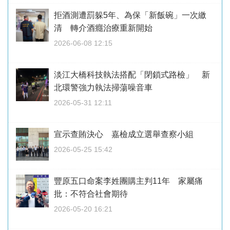
拒酒測遭罰躲5年、為保「新飯碗」一次繳
清 轉介酒癮治療重新開始
2026-06-08 12:15
淡江大橋科技執法搭配「閉鎖式路檢」 新
北環警強力執法掃蕩噪音車
2026-05-31 12:11
宣示查賄決心 嘉檢成立選舉查察小組
2026-05-25 15:42
豐原五口命案李姓團購主判11年 家屬痛
批：不符合社會期待
2026-05-20 16:21