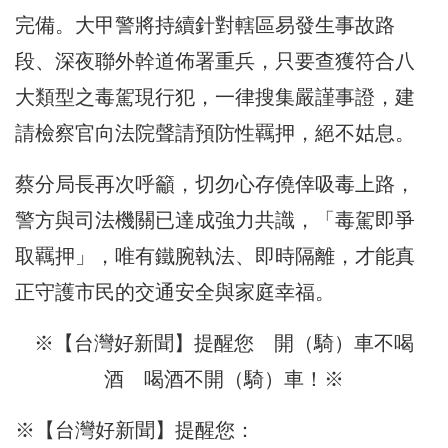
完備。大甲警將持續針對轄區易發生事故路
段、深夜聯外幹道佈署重兵，只要查獲符合八
大類型之毒駕現行犯，一律搜集嚴謹事證，建
請檢察官向法院聲請預防性羈押，絕不姑息。
蔡分局長再次呼籲，切勿心存僥倖吸毒上路，
警方與司法機關已達成強力共識，「毒駕即爭
取羈押」，唯有鐵腕執法、即時隔離，才能真
正守護市民的交通安全與家庭幸福。
※【台灣好新聞】提醒您 開（騎）車不喝
酒 喝酒不開（騎）車！※
※【台灣好新聞】提醒您：