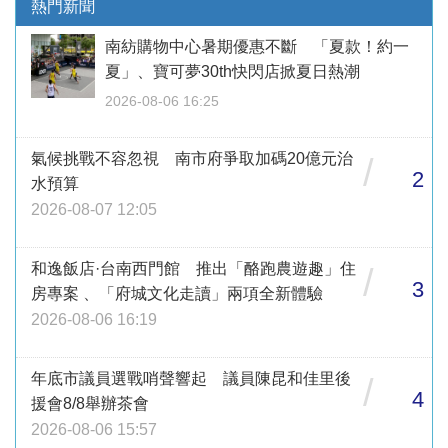
熱門新聞
南紡購物中心暑期優惠不斷 「夏款！約一
夏」、寶可夢30th快閃店掀夏日熱潮
2026-08-06 16:25
氣候挑戰不容忽視 南市府爭取加碼20億元治
/
2
水預算
2026-08-07 12:05
和逸飯店·台南西門館 推出「酪跑農遊趣」住
/
3
房專案 、「府城文化走讀」兩項全新體驗
2026-08-06 16:19
年底市議員選戰哨聲響起 議員陳昆和佳里後
/
4
援會8/8舉辦茶會
2026-08-06 15:57