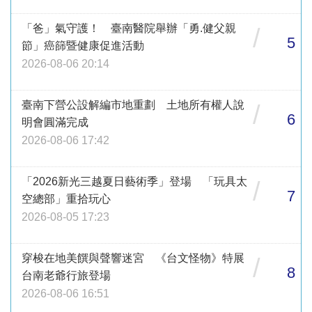
「爸」氣守護！ 臺南醫院舉辦「勇.健父親
/
5
節」癌篩暨健康促進活動
2026-08-06 20:14
臺南下營公設解編市地重劃 土地所有權人說
/
6
明會圓滿完成
2026-08-06 17:42
「2026新光三越夏日藝術季」登場 「玩具太
/
7
空總部」重拾玩心
2026-08-05 17:23
穿梭在地美饌與聲響迷宮 《台文怪物》特展
/
8
台南老爺行旅登場
2026-08-06 16:51