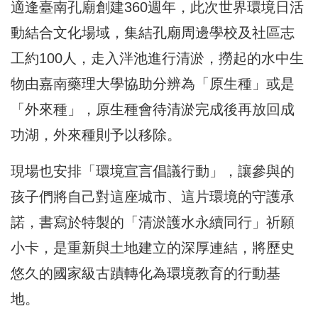
適逢臺南孔廟創建360週年，此次世界環境日活
動結合文化場域，集結孔廟周邊學校及社區志
工約100人，走入泮池進行清淤，撈起的水中生
物由嘉南藥理大學協助分辨為「原生種」或是
「外來種」，原生種會待清淤完成後再放回成
功湖，外來種則予以移除。
現場也安排「環境宣言倡議行動」，讓參與的
孩子們將自己對這座城市、這片環境的守護承
諾，書寫於特製的「清淤護水永續同行」祈願
小卡，是重新與土地建立的深厚連結，將歷史
悠久的國家級古蹟轉化為環境教育的行動基
地。