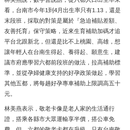
看，台南市今年1到4月出生率只有1.13，還是
末段班，採取的對策是屬於『急迫補貼差額、
友善托育』保守策略，近來生育補助加碼才追
平台北跟新北，但還是比不上桃園、高雄，想
讓年輕人在台南生得起、養得起、願意生，建
議市府應學習六都前段班的做法，拉高補助標
準，並從孕婦健康支持的好孕政策做起，學習
其他五都，將每趟好孕專車補助上限調高五十
元。
林美燕表示，敬老卡像是老人家的生活通行
證，搭乘各縣市大眾運輸享半價，搭公車免
費，但，六都的敬老卡都在升級，只有台南敬