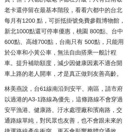
老卡還停留在最基本階段，看看六都中的台北
每月有1200 點，可折抵掛號免費參觀博物館，
新北1000點還可停車優惠，桃園 800點、台中
600點、高雄700點，台南只有 500點，只能用
於公車和小黃公車，無法自由搭乘一般計程
車。提升補助額度，減少因健康因素不適合開
車上路的老人開車，才是真正做到友善高齡。
林美燕說，台61線南沿到安平、南區，請市府
以過港的A3-1路線為優先，這條路線不會穿過
安平漁港、健康路、汙水處理廠和濱南路，交
通路線單純，對民眾也友善，也不會跟未來的
捷運路線產生衝突，更不會影響整體交通效