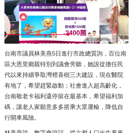
台南市議員林美燕5日進行市政總質詢，百位南
區大恩里鄉親特別到議會旁聽，她說從擔任民
代以來持續爭取灣裡喜樹三大建設，現在醫院
有地了，希望趕緊啟動；社會進入超高齡化，
台南敬老卡福利還停留在最基本，希望福利加
碼，讓老人家願意多多搭乘大眾運輸，降低自
行開車風險。
林美燕說，數字會說話，從六都人口出生率來