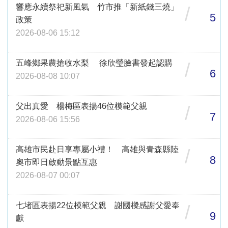
響應永續祭祀新風氣 竹市推「新紙錢三燒」
/
5
政策
2026-08-06 15:12
五峰鄉果農搶收水梨 徐欣瑩臉書發起認購
/
6
2026-08-08 10:07
父出真愛 楊梅區表揚46位模範父親
/
7
2026-08-06 15:56
高雄市民赴日享專屬小禮！ 高雄與青森縣陸
/
8
奧市即日啟動景點互惠
2026-08-07 00:07
七堵區表揚22位模範父親 謝國樑感謝父愛奉
/
9
獻