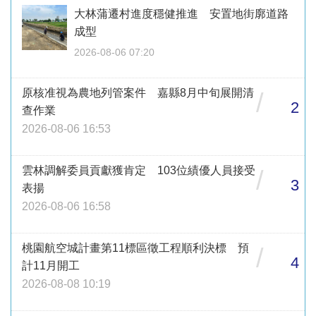
大林蒲遷村進度穩健推進 安置地街廓道路
成型
2026-08-06 07:20
原核准視為農地列管案件 嘉縣8月中旬展開清
/
2
查作業
2026-08-06 16:53
雲林調解委員貢獻獲肯定 103位績優人員接受
/
3
表揚
2026-08-06 16:58
桃園航空城計畫第11標區徵工程順利決標 預
/
4
計11月開工
2026-08-08 10:19