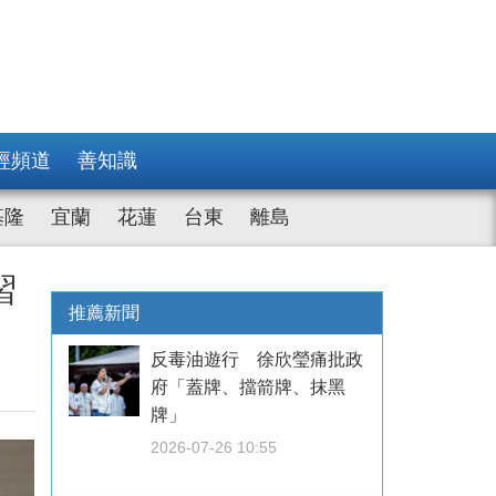
經頻道
善知識
基隆
宜蘭
花蓮
台東
離島
習
推薦新聞
反毒油遊行 徐欣瑩痛批政
府「蓋牌、擋箭牌、抹黑
牌」
2026-07-26 10:55