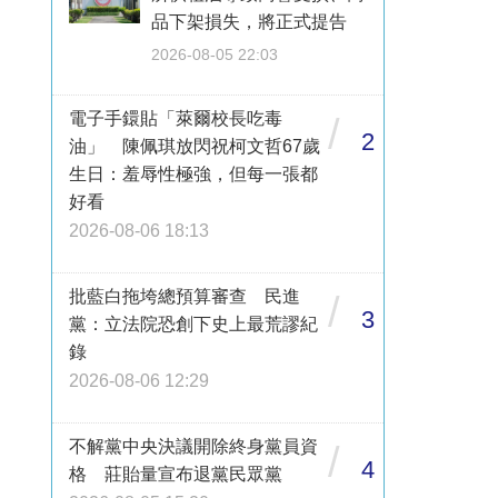
品下架損失，將正式提告
2026-08-05 22:03
電子手鐶貼「萊爾校長吃毒
/
2
油」 陳佩琪放閃祝柯文哲67歲
生日：羞辱性極強，但每一張都
好看
2026-08-06 18:13
批藍白拖垮總預算審查 民進
/
3
黨：立法院恐創下史上最荒謬紀
錄
2026-08-06 12:29
不解黨中央決議開除終身黨員資
/
4
格 莊貽量宣布退黨民眾黨