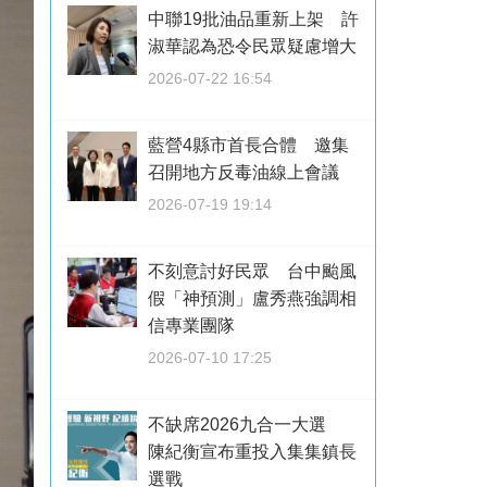
中聯19批油品重新上架 許
淑華認為恐令民眾疑慮增大
2026-07-22 16:54
藍營4縣市首長合體 邀集
召開地方反毒油線上會議
2026-07-19 19:14
不刻意討好民眾 台中颱風
假「神預測」盧秀燕強調相
信專業團隊
2026-07-10 17:25
不缺席2026九合一大選
陳紀衡宣布重投入集集鎮長
選戰