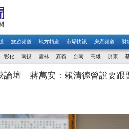
道
旅遊頻道
地方頻道
市場快訊
房產頻道
財
彰化
南投
雲林
嘉義
台南
高雄
屏東
峽論壇 蔣萬安：賴清德曾說要跟