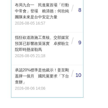
布局九合一 民進黨首場「行動
/
8
中常會」登場 賴清德：何欣純
團隊未來是台中安定力量
2026-08-05 16:57
指狂砍道路施工查核、交部媒宣
/
9
預算已影響政策落實 卓揆盼立
院即時懸崖勒馬
2026-08-05 21:18
承認20%標準是他裁示！姜至剛
/
10
蓋牌一個月 國民黨要求「下台
查辦」
2026-08-06 14:06