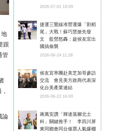
2026-07-01 19:09
捷運三鶯線准營運爆「割稻
尾」大戰！蘇巧慧搶先發
、地
文 藍營怒轟：趁侯友宜出
要跟
國搞偷襲
通管
2026-06-24 11:28
侯友宜率團赴美芝加哥參訪
者
交流 會見美方政商代表深
化台美產業連結
過，
2026-06-22 16:00
蔣萬安讚「輝達落腳北士
城論
科」關鍵推手！ 李四川屏
東同鄉會同台催票人氣爆棚