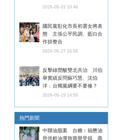
2026-05-31 10:46
國民黨彰化市長初選女將表
態 主張公平民調、藍白合
作拚整合
2026-05-27 15:55
反擊綠營酸雙北共治 川伯
舉實績反問蘇巧慧、沈伯
洋：台獨黨綱要不要修？
2026-05-19 14:55
熱門新聞
中聯油脂案 台糖︰福懋油
所供粗油導致商譽受損、商