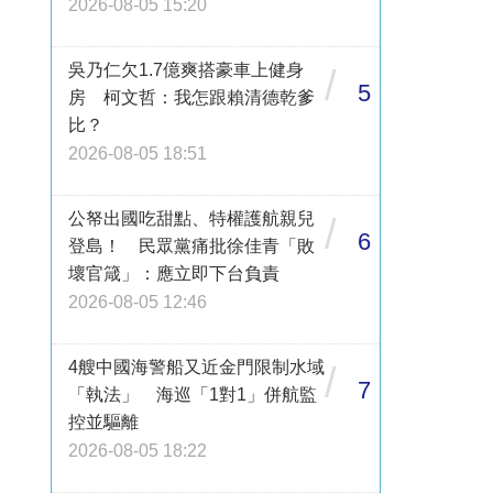
2026-08-05 15:20
吳乃仁欠1.7億爽搭豪車上健身
/
5
房 柯文哲：我怎跟賴清德乾爹
比？
2026-08-05 18:51
公帑出國吃甜點、特權護航親兒
/
6
登島！ 民眾黨痛批徐佳青「敗
壞官箴」：應立即下台負責
2026-08-05 12:46
4艘中國海警船又近金門限制水域
/
7
「執法」 海巡「1對1」併航監
控並驅離
2026-08-05 18:22