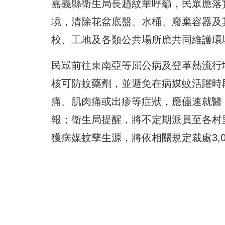
嘉義縣衛生局長趙紋華呼籲，民眾應落
境，清除花盆底盤、水桶、廢棄容器及
校、工地及各類公共場所應共同維護環
民眾前往東南亞等屈公病及登革熱流行
核可防蚊藥劑，並避免在病媒蚊活躍時
痛、肌肉痛或出疹等症狀，應儘速就醫
報；衛生局提醒，將不定期派員至各村
獲病媒蚊孳生源，將依相關規定裁處3,00