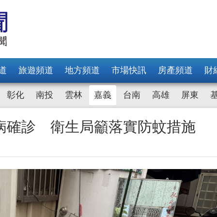
道
旅遊頻道
地方頻道
市場快訊
房產頻道
財
彰化
南投
雲林
嘉義
台南
高雄
屏東
病確診 衛生局籲落實防蚊措施