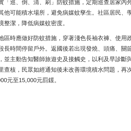
實「巡、倒、清、刷」防蚊措施，定期巡查居家內
其他可能積水場所，避免病媒蚊孳生。社區居民、
境整潔，降低病媒蚊密度。
地區時應做好防蚊措施，穿著淺色長袖衣褲、使用
段長時間停留戶外。返國後若出現發燒、頭痛、關
，並主動告知醫師旅遊史及接觸史，以利及早診斷
里查核，民眾如經通知後未改善環境積水問題，再
0元至15,000元罰鍰。