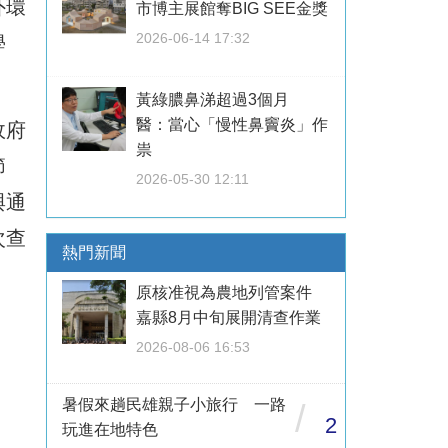
外環
市博主展館奪BIG SEE金獎
2026-06-14 17:32
學
黃綠膿鼻涕超過3個月
醫：當心「慢性鼻竇炎」作
政府
祟
節
2026-05-30 12:11
與通
次查
熱門新聞
原核准視為農地列管案件
嘉縣8月中旬展開清查作業
2026-08-06 16:53
暑假來趟民雄親子小旅行 一路
/
2
玩進在地特色