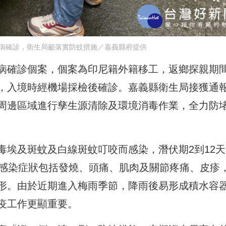
病確診，衛生局籲落實防蚊措施／嘉義縣府提供
病確診個案，個案為印尼籍外籍移工，返鄉探親期
，入境時經機場採檢後確診。嘉義縣衛生局接獲通
周邊區域進行孳生源清除及環境消毒作業，全力防
毒埃及斑蚊及白線斑蚊叮咬而感染，潛伏期2到12天
，感染症狀包括發燒、頭痛、肌肉及關節疼痛、皮疹
形。由於近期進入梅雨季節，降雨後易形成積水容
疫工作更顯重要。