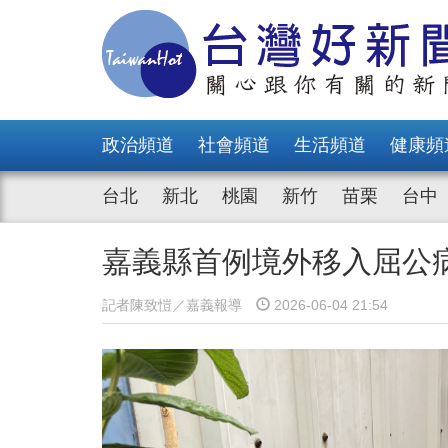
政治頻道
社會頻道
生活頻道
健康頻
台北
新北
桃園
新竹
苗栗
台中
嘉義縣首例境外移入屈公
記者陳致愷／嘉義報導
2026-06-04 21:54