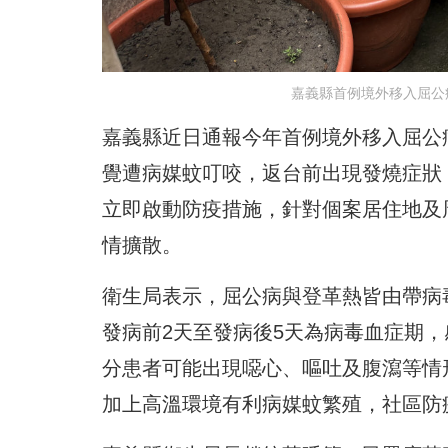
嘉義縣首例境外移入屈公
嘉義縣近日通報今年首例境外移入屈公
覺遭病媒蚊叮咬，返台前出現發燒症狀
立即啟動防疫措施，針對個案居住地及
情擴散。
衛生局表示，屈公病與登革熱皆由帶病
發病前2天至發病後5天為病毒血症期
分患者可能出現噁心、嘔吐及腹瀉等情
加上高溫環境有利病媒蚊繁殖，社區防