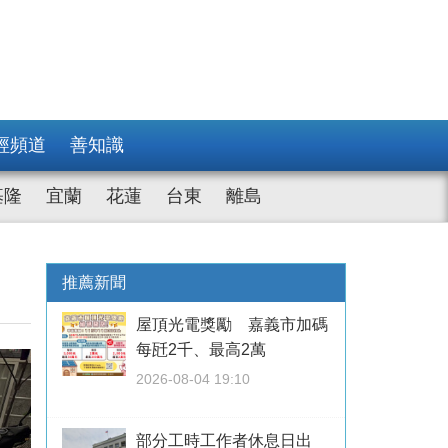
經頻道
善知識
基隆
宜蘭
花蓮
台東
離島
推薦新聞
屋頂光電獎勵 嘉義市加碼
每瓩2千、最高2萬
2026-08-04 19:10
部分工時工作者休息日出