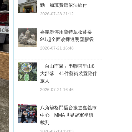
勤 加班費應依法給付
2026-07-28 21:12
嘉義縣停用寶特瓶收菸蒂
9/1起全面改採透明塑膠袋
2026-07-21 16:48
「向山而聚」串聯阿里山8
大部落 41件藝術裝置陪伴
旅人
2026-07-21 16:46
八角籠格鬥擂台搬進嘉義市
中心 MMA世界冠軍坐鎮
裁判
2026-07-19 19:03