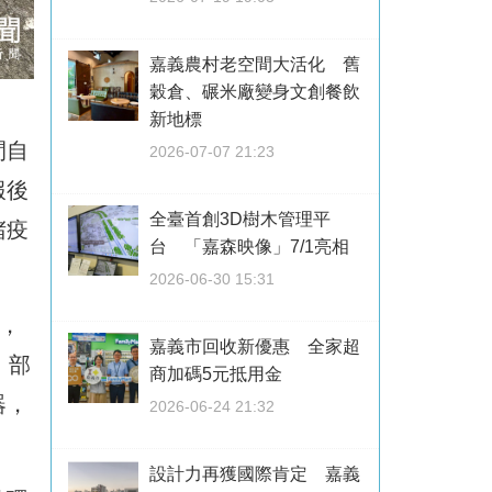
嘉義農村老空間大活化 舊
穀倉、碾米廠變身文創餐飲
新地標
間自
2026-07-07 21:23
報後
全臺首創3D樹木管理平
堵疫
台 「嘉森映像」7/1亮相
2026-06-30 15:31
，
嘉義市回收新優惠 全家超
，部
商加碼5元抵用金
器，
2026-06-24 21:32
設計力再獲國際肯定 嘉義