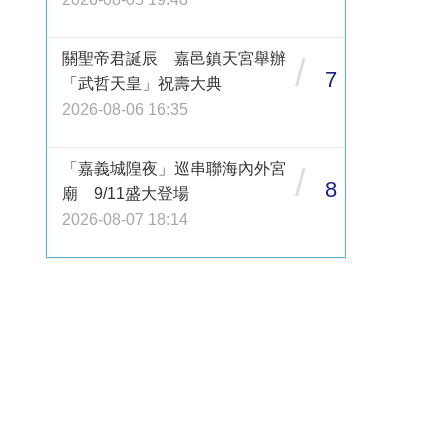
關聖帝君誕辰 嘉邑鎮天宮舉辦
/
7
「武哲天皇」祝壽大典
2026-08-06 16:35
「嘉義城隍夜」巡串聯海內外宮
/
8
廟 9/11盛大登場
2026-08-07 18:14