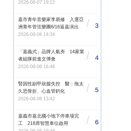
2026-08-07 19:12
嘉市青年音樂家李易修 入選亞
/
3
洲青年管弦樂團8/16返嘉演出
2026-08-06 14:34
「嘉義式」品牌人氣夯 14家業
/
4
者組隊前進文博會
2026-08-06 16:46
腎因性副甲狀腺失控 醫：拖太
/
5
久恐骨折、心血管鈣化
2026-08-06 13:42
嘉義市嘉北國小地下停車場完
/
6
工 218席智慧車位啟用
2026-08-05 19:48