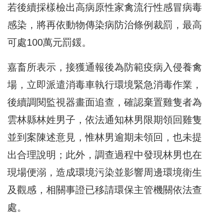
若後續採樣檢出高病原性家禽流行性感冒病毒
感染，將再依動物傳染病防治條例裁罰，最高
可處100萬元罰鍰。
嘉畜所表示，接獲通報後為防範疫病入侵養禽
場，立即派遣消毒車執行環境緊急消毒作業，
後續調閱監視器畫面追查，確認棄置雞隻者為
雲林縣林姓男子，依法通知林男限期領回雞隻
並到案陳述意見，惟林男逾期未領回，也未提
出合理說明；此外，調查過程中發現林男也在
現場便溺，造成環境污染並影響周邊環境衛生
及觀感，相關事證已移請環保主管機關依法查
處。