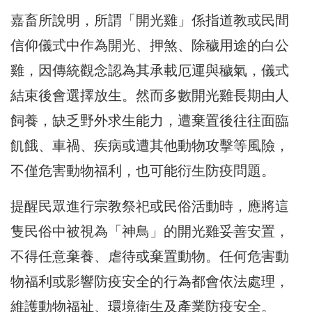
嘉畜所說明，所謂「開光雞」係指道教或民間
信仰儀式中作為開光、押煞、除穢用途的白公
雞，因傳統觀念認為其承載厄運與穢氣，儀式
結束後會選擇放生。然而多數開光雞長期由人
飼養，缺乏野外求生能力，遭棄置後往往面臨
飢餓、車禍、疾病或遭其他動物攻擊等風險，
不僅危害動物福利，也可能衍生防疫問題。
提醒民眾進行宗教祭祀或民俗活動時，應將這
隻民俗中被視為「神鳥」的開光雞妥善安置，
不得任意棄養、虐待或棄置動物。任何危害動
物福利或影響防疫安全的行為都會依法處理，
維護動物福祉、環境衛生及產業防疫安全。