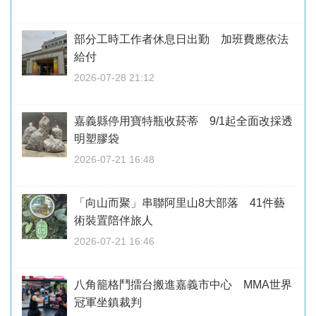
部分工時工作者休息日出勤 加班費應依法
給付
2026-07-28 21:12
嘉義縣停用寶特瓶收菸蒂 9/1起全面改採透
明塑膠袋
2026-07-21 16:48
「向山而聚」串聯阿里山8大部落 41件藝
術裝置陪伴旅人
2026-07-21 16:46
八角籠格鬥擂台搬進嘉義市中心 MMA世界
冠軍坐鎮裁判