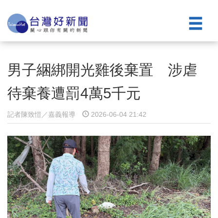
男子綑綁開光雞後棄置 涉虐
待棄養遭罰4萬5千元
記者陳致愷／嘉義報導
2026-06-04 21:42