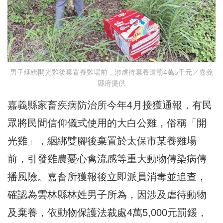
男子綑綁開光雞後棄置養雞場前，涉虐待棄養遭罰4萬5千元／嘉義
縣府提供
嘉義縣家畜疾病防治所今年4月接獲通報，有民
眾將民間信仰儀式使用的大白公雞，俗稱「開
光雞」，綑綁雙腳後棄置於太保市某養雞場
前，引發雞農憂心禽流感等重大動物傳染病傳
播風險。嘉畜所獲報後立即派員消毒並追查，
確認為雲林縣林姓男子所為，因涉及虐待動物
及棄養，依動物保護法裁處4萬5,000元罰鍰，